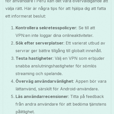
för användare i Peru kan det vara överväldigande att
välja rätt. Här är några tips för att hjälpa dig att fatta
ett informerat beslut:
Kontrollera sekretesspolicyer
: Se till att
VPN:en inte loggar dina onlineaktiviteter.
Sök efter serverplatser
: Ett varierat utbud av
servrar ger bättre tillgång till globalt innehåll.
Testa hastigheter
: Välj en VPN som erbjuder
snabba anslutningshastigheter för sömlös
streaming och spelande.
Överväg användarvänlighet
: Appen bör vara
lättanvänd, särskilt för Android-användare.
Läs användarrecensioner
: Titta på feedback
från andra användare för att bedöma tjänstens
pålitlighet.