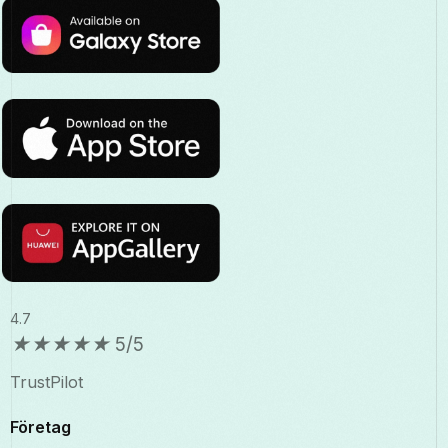
4.7
★
★
★
★
★
5/5
TrustPilot
Företag