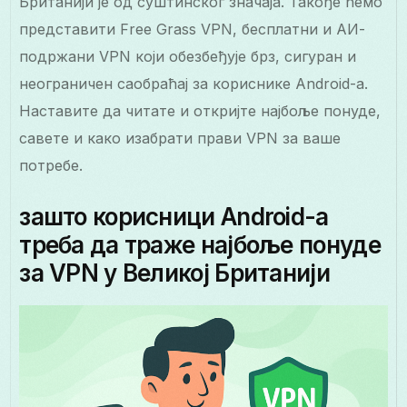
Британији је од суштинског значаја. Такође ћемо
представити Free Grass VPN, бесплатни и АИ-
подржани VPN који обезбеђује брз, сигуран и
неограничен саобраћај за кориснике Android-а.
Наставите да читате и откријте најбоље понуде,
савете и како изабрати прави VPN за ваше
потребе.
зашто корисници Android-а
треба да траже најбоље понуде
за VPN у Великој Британији