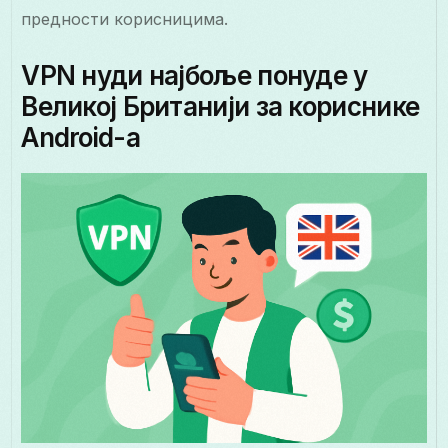
предности корисницима.
VPN нуди најбоље понуде у
Великој Британији за кориснике
Android-а