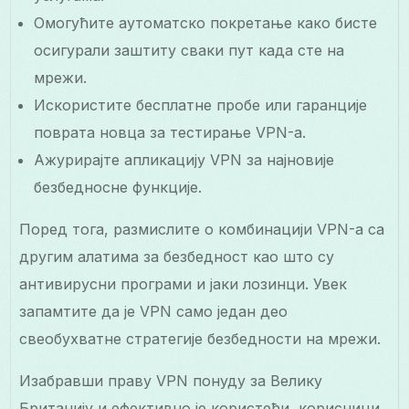
Омогућите аутоматско покретање како бисте
осигурали заштиту сваки пут када сте на
мрежи.
Искористите бесплатне пробе или гаранције
поврата новца за тестирање VPN-а.
Ажурирајте апликацију VPN за најновије
безбедносне функције.
Поред тога, размислите о комбинацији VPN-а са
другим алатима за безбедност као што су
антивирусни програми и јаки лозинци. Увек
запамтите да је VPN само један део
свеобухватне стратегије безбедности на мрежи.
Изабравши праву VPN понуду за Велику
Британију и ефективно је користећи, корисници