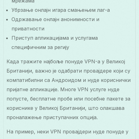
мрежама
Убрзање онлајн игара смањењем лаг-а
Одржавање онлајн анонимности и
приватности
Приступ апликацијама и услугама
специфичним за регију
Када тражите најбоље понуде VPN-а у Великој
Британији, важно је одабрати провајдере који су
компатибилни са Андроидом и нуде кориснички
пријатне апликације. Многе VPN услуге нуде
попусте, бесплатне пробе или посебне пакете за
кориснике у Великој Британији, што олакшава
проналажење приступачних опција.
На пример, неки VPN провајдери нуде понуде у