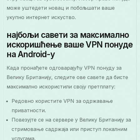
може уштедети новац и побољшати ваше
укупно интернет искуство.
најбољи савети за максимално
искоришћење ваше VPN понуде
на Android-у
Када пронађете одговарајућу VPN понуду за
Велику Британију, следите ове савете да бисте
максимално искористили своју претплату:
Редовно користите VPN за одржавање
приватности.
Повезујте се на сервере у Велику Британију за
стримовање садржаја или приступ локалним
услугама.