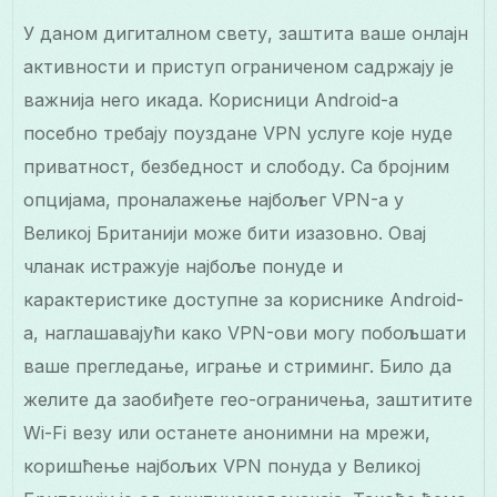
У даном дигиталном свету, заштита ваше онлајн
активности и приступ ограниченом садржају је
важнија него икада. Корисници Android-а
посебно требају поуздане VPN услуге које нуде
приватност, безбедност и слободу. Са бројним
опцијама, проналажење најбољег VPN-а у
Великој Британији може бити изазовно. Овај
чланак истражује најбоље понуде и
карактеристике доступне за кориснике Android-
а, наглашавајући како VPN-ови могу побољшати
ваше прегледање, играње и стриминг. Било да
желите да заобиђете гео-ограничења, заштитите
Wi-Fi везу или останете анонимни на мрежи,
коришћење најбољих VPN понуда у Великој