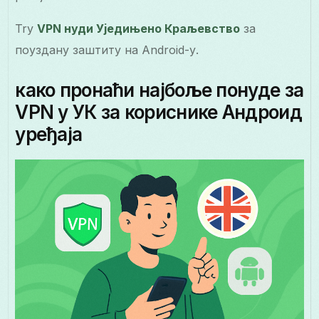
Try
VPN нуди Уједињено Краљевство
за
поуздану заштиту на Android-у.
како пронаћи најбоље понуде за
VPN у УК за кориснике Андроид
уређаја