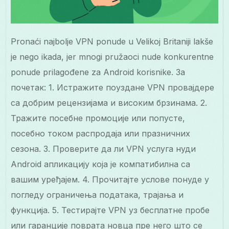
Pronaći najbolje VPN ponude u Velikoj Britaniji lakše
je nego ikada, jer mnogi pružaoci nude konkurentne
ponude prilagođene za Android korisnike. За
почетак: 1. Истражите поуздане VPN провајдере
са добрим рецензијама и високим брзинама. 2.
Тражите посебне промоције или попусте,
посебно током распродаја или празничних
сезона. 3. Проверите да ли VPN услуга нуди
Android апликацију која је компатибилна са
вашим уређајем. 4. Прочитајте услове понуде у
погледу ограничења података, трајања и
функција. 5. Тестирајте VPN уз бесплатне пробе
или гаранције поврата новца пре него што се