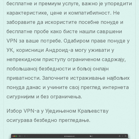
бесплатне и премиум услуге, важно је упоредити
карактеристике, цене и компатибилност. Не
заборавите да искористите посебне понуде и
бесплатне пробе како бисте нашли савршени
VPN за ваше потребе. Одабиром праве понуде у
УК, корисници Андроид-а могу уживати у
непрекидном приступу ограниченом садржају,
побољшаној безбедности и бољој онлајн
приватности. Започните истраживање најбољих
понуда данас и учините свој преглед интернета
сигурнијим и без ограничења.
Избор VPN-а у Уједињеном Краљевству
осигурава безбедно прегледање.