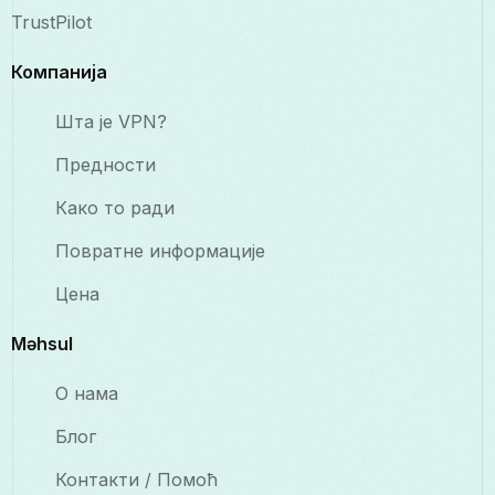
TrustPilot
Компанија
Шта је VPN?
Предности
Како то ради
Повратне информације
Цена
Məhsul
О нама
Блог
Контакти / Помоћ