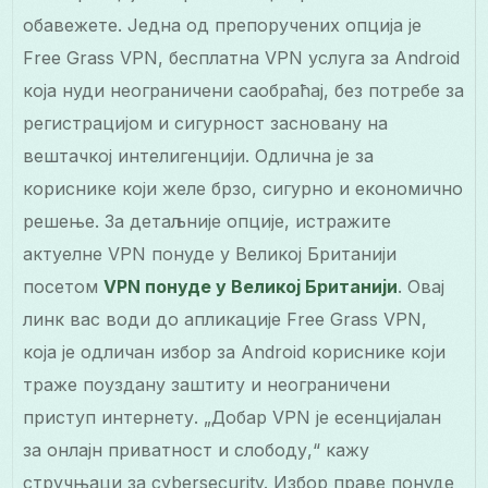
обавежете. Једна од препоручених опција је
Free Grass VPN, бесплатна VPN услуга за Android
која нуди неограничени саобраћај, без потребе за
регистрацијом и сигурност засновану на
вештачкој интелигенцији. Одлична је за
кориснике који желе брзо, сигурно и економично
решење. За детаљније опције, истражите
актуелне VPN понуде у Великој Британији
посетом
VPN понуде у Великој Британији
. Овај
линк вас води до апликације Free Grass VPN,
која је одличан избор за Android кориснике који
траже поуздану заштиту и неограничени
приступ интернету. „Добар VPN је есенцијалан
за онлајн приватност и слободу,“ кажу
стручњаци за cybersecurity. Избор праве понуде