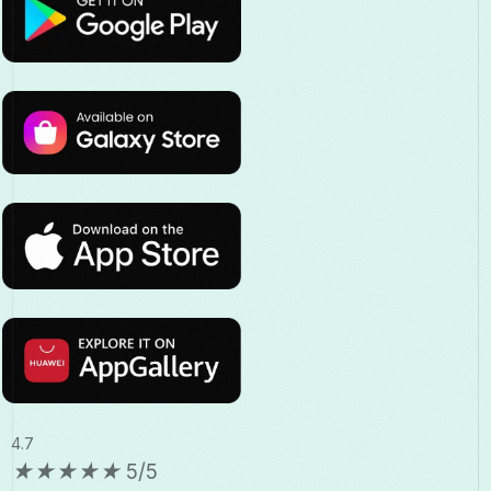
4.7
★
★
★
★
★
5/5