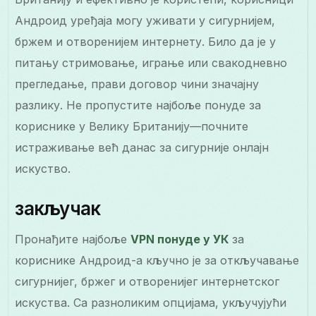
Андроид уређаја могу уживати у сигурнијем,
бржем и отворенијем интернету. Било да је у
питању стримовање, играње или свакодневно
прегледање, прави договор чини значајну
разлику. Не пропустите најбоље понуде за
кориснике у Велику Британију—почните
истраживање већ данас за сигурније онлајн
искуство.
закључак
Пронађите најбоље
VPN понуде у УК
за
кориснике Андроид-а кључно је за откључавање
сигурнијег, бржег и отворенијег интернетског
искуства. Са разноликим опцијама, укључујући