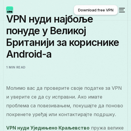
Download free VPN
VPN нуди најбоље
понуде у Великој
Download free VPN
Британији за кориснике
Android-а
1 MIN READ
Молимо вас да проверите своје податке за VPN
и уверите се да су исправни. Ако имате
проблема са повезивањем, покушајте да поново
покренете уређај или контактирајте подршку.
VPN нуди Уједињено Краљевство
пружа велике
Српски