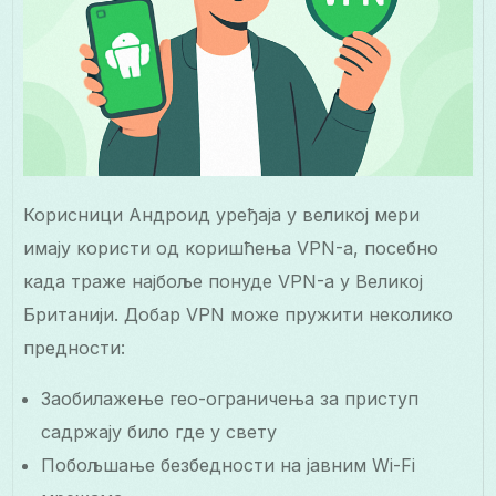
Корисници Андроид уређаја у великој мери
имају користи од коришћења VPN-а, посебно
када траже најбоље понуде VPN-а у Великој
Британији. Добар VPN може пружити неколико
предности:
Заобилажење гео-ограничења за приступ
садржају било где у свету
Побољшање безбедности на јавним Wi-Fi