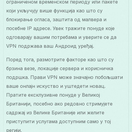
ограниченом временском периоду или пакете
који укључују више функција као што су
блокирање огласа, заштита од малвера и
посебне IP адресе. Увек тражите понуде које
одговарају вашим потребама и уверите се да
VPN подржава ваш Андроид уређај.
Поред тога, размотрите факторе као што су
брзина везе, локације сервера и корисничка
подршка. Прави VPN може значајно побољшати
ваше онлајн искуство и уштедети новац.
Пратите ексклузивне понуде у Великој
Британији, посебно ако редовно стримујете
садржај из Велике Британије или желите
приступити услугама доступним само у тој
регији.