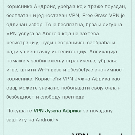
кориснике Андроид уређаја који траже поуздан,
бесплатан и једноставан VPN, Free Grass VPN је
одличан избор. То је бесплатна, брза и сигурна
VPN услуга за Android која не захтева
регистрацију, нуди неограничен саобраћај и
ради уз вештачку интелигенцију. Апликација
помаже у заобилажењу ограничења, убрзава
игре, штити Wi-Fi везе и обезбеђује анонимност
корисника. Користећи VPN Јужна Африка као
овај, можете значајно побољшати своју онлајн
безбедност и слободу прегледа.
Покушајте
VPN Јужна Африка
за поуздану
заштиту на Android-у.