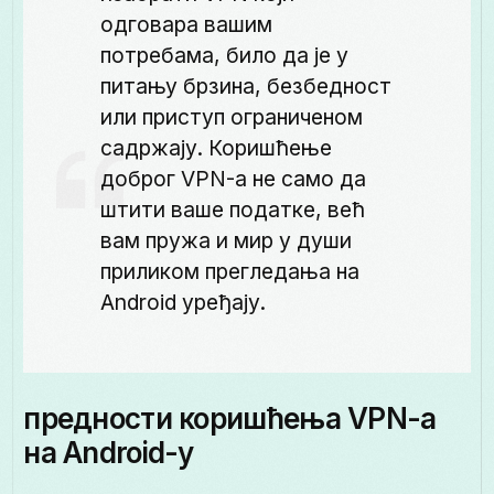
одговара вашим
потребама, било да је у
питању брзина, безбедност
или приступ ограниченом
садржају. Коришћење
доброг VPN-а не само да
штити ваше податке, већ
вам пружа и мир у души
приликом прегледања на
Android уређају.
предности коришћења VPN-а
на Android-у