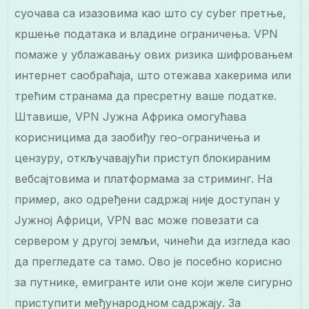
суочава са изазовима као што су cyber претње,
кршење података и владине ограничења. VPN
помаже у ублажавању ових ризика шифровањем
интернет саобраћаја, што отежава хакерима или
трећим странама да пресретну ваше податке.
Штавише, VPN Јужна Африка омогућава
корисницима да заобиђу гео-ограничења и
цензуру, откључавајући приступ блокираним
вебсајтовима и платформама за стриминг. На
пример, ако одређени садржај није доступан у
Јужној Африци, VPN вас може повезати са
сервером у другој земљи, чинећи да изгледа као
да прегледате са тамо. Ово је посебно корисно
за путнике, емигранте или оне који желе сигурно
приступити међународном садржају. За