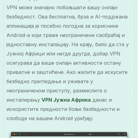
VPN може значајно побољшати вашу онлајн
безбедност. Ова бесплатна, брза и AI-подржана
апликација је посебно погодна за кориснике
Android-а који траже неограничени саобраћај и
једноставну инсталацију. На крају, било да сте у
Јужној Африци или негде другде, добар VPN
осигурава да ваше онлајн активности остану
приватне и заштићене. Ако желите да искусите
безбедно прегледање и уживате у
неограниченом приступу, размислите о
инсталирању
VPN Јужна Африка
данас и
искористите предности боље безбедности и
слободе на вашем Android уређају.