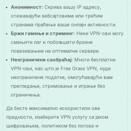
Анонимност:
Скрива вашу IP адресу,
отежавајући вебсајтовима или трећим
странама праћење ваше онлајн активности.
Бржи гамење и стриминг:
Неки VPN-ови могу
смањити лаг и побољшати брзине
повезивањем на оптималне сервере.
Неограничени саобраћај:
Многи бесплатни
VPN-ови, као што је Free Grass VPN, нуде
неограничене податке, омогућавајући вам
прегледање, стримовање и играње без
ограничења.
Да бисте максимално искористили ове
предности, изаберите VPN услугу са јаком
шифровањем, политиком без логова и