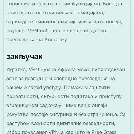
кориснички пријатељским функцијама. Било да
приступате осетљивим информацијама,
стримујете омиљене емисије или играте онлајн,
поуздан VPN побољшава ваше искуство
прегледања на Android-у.
закључак
Укратко, VPN Јужна Африка може бити одличан
алат за безбедно и слободно прегледање на
вашем Android уређају. Помаже у заштити
приватности, сигурности података и приступу
ограниченом садржају, чиме ваше онлајн
искуство постаје сигурније и без ограничења. Са
растућом важности дигиталне безбедности,
избор поузданог VPN-а као што је Free Grass