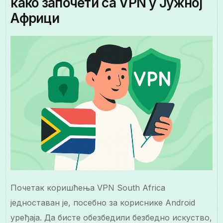
како започети са VPN у Јужној
Африци
Почетак коришћења VPN South Africa
једноставан је, посебно за кориснике Android
уређаја. Да бисте обезбедили безбедно искуство,