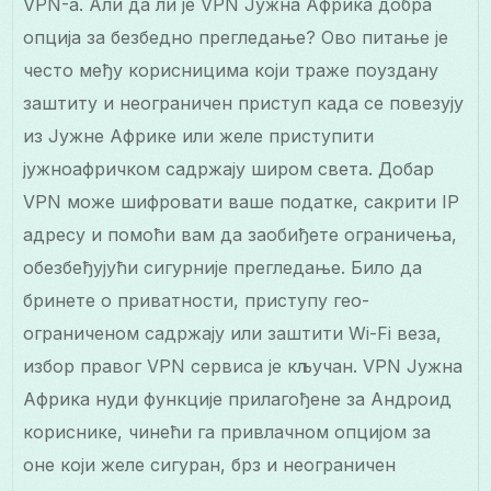
VPN-а. Али да ли је VPN Јужна Африка добра
опција за безбедно прегледање? Ово питање је
често међу корисницима који траже поуздану
заштиту и неограничен приступ када се повезују
из Јужне Африке или желе приступити
јужноафричком садржају широм света. Добар
VPN може шифровати ваше податке, сакрити IP
адресу и помоћи вам да заобиђете ограничења,
обезбеђујући сигурније прегледање. Било да
бринете о приватности, приступу гео-
ограниченом садржају или заштити Wi-Fi веза,
избор правог VPN сервиса је кључан. VPN Јужна
Африка нуди функције прилагођене за Андроид
кориснике, чинећи га привлачном опцијом за
оне који желе сигуран, брз и неограничен