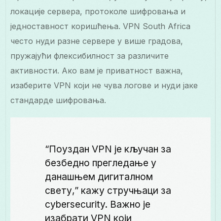
локације сервера, протоколе шифровања и
једноставност коришћења. VPN South Africa
често нуди разне сервере у више градова,
пружајући флексибилност за различите
активности. Ако вам је приватност важна,
изаберите VPN који не чува логове и нуди јаке
стандарде шифровања.
“Поуздан VPN је кључан за
безбедно прегледање у
данашњем дигиталном
свету,” кажу стручњаци за
cybersecurity. Важно је
изабрати VPN који