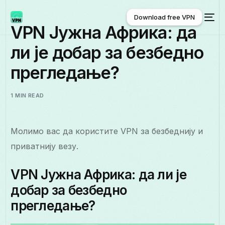
Download free VPN
VPN Јужна Африка: да
ли је добар за безбедно
Download free VPN
прегледање?
1 MIN READ
Молимо вас да користите VPN за безбеднију и
приватнију везу.
VPN Јужна Африка: да ли је
добар за безбедно
прегледање?
Српски