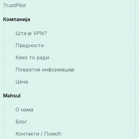
TrustPilot
Компанија
Шта је VPN?
Предности
Како то ради
Повратне информације
Цена
Məhsul
О нама
Блог
Контакти / Помоћ