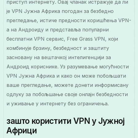
приступ интернету. Овај чланак истражује да ли
је VPN Јужна Африка погодан за безбедно
прегледање, истиче предности коришћења VPN-
а на Андроиду и представља популарни
бесплатни VPN сервис, Free Grass VPN, који
комбинује брзину, безбедност и заштиту
засновану на вештачкој интелигенцији за
Андроид кориснике. Уз разумевање могућности
VPN Јужна Африка и како он може побољшати
ваше прегледање, можете донети информисану
одлуку за побољшање своје онлајн безбедности
и уживање у интернету без ограничења.
зашто користити VPN у Јужној
Африци