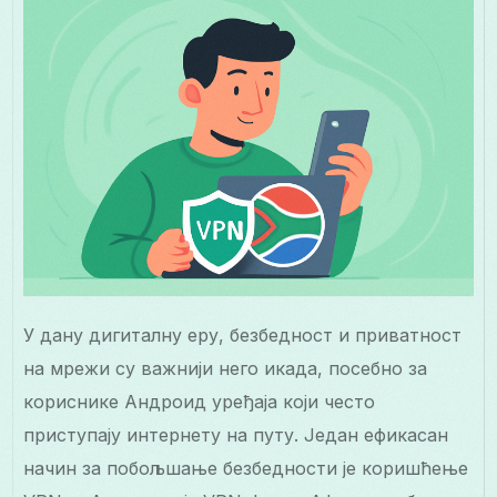
У дану дигиталну еру, безбедност и приватност
на мрежи су важнији него икада, посебно за
кориснике Андроид уређаја који често
приступају интернету на путу. Један ефикасан
начин за побољшање безбедности је коришћење