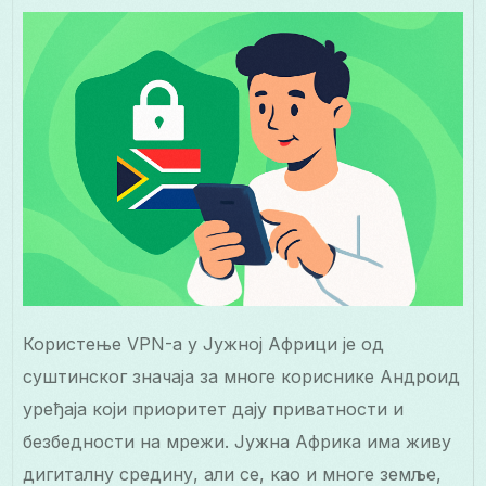
Користење VPN-а у Јужној Африци је од
суштинског значаја за многе кориснике Андроид
уређаја који приоритет дају приватности и
безбедности на мрежи. Јужна Африка има живу
дигиталну средину, али се, као и многе земље,