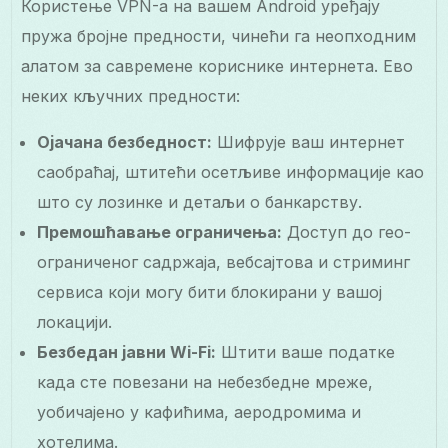
Користење VPN-а на вашем Android уређају
пружа бројне предности, чинећи га неопходним
алатом за савремене кориснике интернета. Ево
неких кључних предности:
Ојачана безбедност:
Шифрује ваш интернет
саобраћај, штитећи осетљиве информације као
што су лозинке и детаљи о банкарству.
Премошћавање ограничења:
Доступ до гео-
ограниченог садржаја, вебсајтова и стриминг
сервиса који могу бити блокирани у вашој
локацији.
Безбедан јавни Wi-Fi:
Штити ваше податке
када сте повезани на небезбедне мреже,
уобичајено у кафићима, аеродромима и
хотелима.