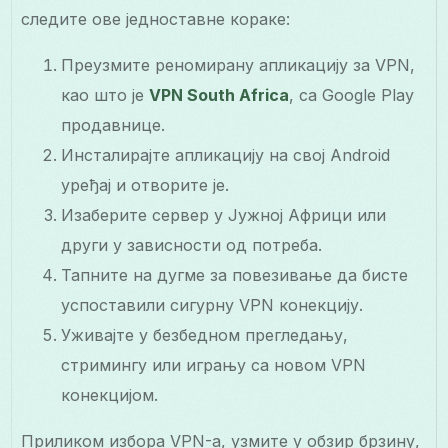
следите ове једноставне кораке:
Преузмите реномирану апликацију за VPN,
као што је
VPN South Africa
, са Google Play
продавнице.
Инсталирајте апликацију на свој Android
уређај и отворите је.
Изаберите сервер у Јужној Африци или
други у зависности од потреба.
Тапните на дугме за повезивање да бисте
успоставили сигурну VPN конекцију.
Уживајте у безбедном прегледању,
стримингу или игрању са новом VPN
конекцијом.
Приликом избора VPN-а, узмите у обзир брзину,