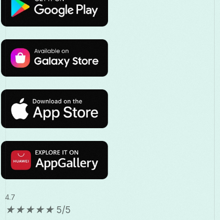
4.7
★
★
★
★
★
5/5