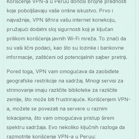
Korišćenje VPN-a u Peruu donosi brojne prednosti
koje poboljšavaju vaše online iskustvo. Prvo i
najvažnije, VPN šifrira vašu internet konekciju,
pružajući dodatni sloj sigurnosti koji je ključan
prilikom korišćenja javnih Wi-Fi mreža. To znači da
su vaši lični podaci, kao što su lozinke i bankovne
informacije, zaštićeni od potencijalnih sajber pretnji.
Pored toga, VPN vam omogućava da zaobiđete
geografske restrikcije na sadržaj. Mnogi servisi za
strimovanje imaju različite biblioteke za različite
zemlje, što može biti frustrirajuće. Korišćenjem VPN-
a, možete se povezati na servere u raznim
lokacijama, što vam omogućava pristup širem
spektru sadržaja. Evo nekoliko ključnih razloga da
razmotrite korišćenje VPN-a u Peruu: