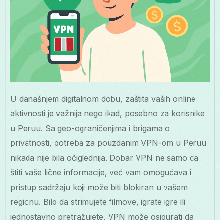
U današnjem digitalnom dobu, zaštita vaših online
aktivnosti je važnija nego ikad, posebno za korisnike
u Peruu. Sa geo-ograničenjima i brigama o
privatnosti, potreba za pouzdanim VPN-om u Peruu
nikada nije bila očiglednija. Dobar VPN ne samo da
štiti vaše lične informacije, već vam omogućava i
pristup sadržaju koji može biti blokiran u vašem
regionu. Bilo da strimujete filmove, igrate igre ili
jednostavno pretražujete, VPN može osigurati da