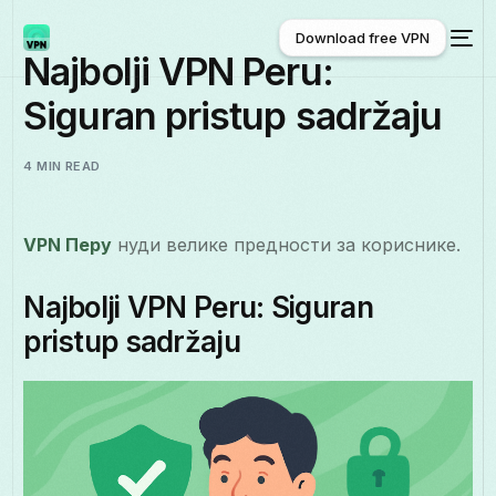
Download free VPN
Najbolji VPN Peru:
Siguran pristup sadržaju
Download free VPN
4 MIN READ
VPN Перу
нуди велике предности за кориснике.
Najbolji VPN Peru: Siguran
pristup sadržaju
Српски