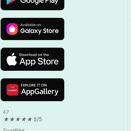
4.7
★
★
★
★
★
5/5
TrustPilot