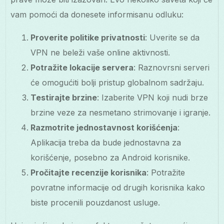
vam pomoći da donesete informisanu odluku:
Proverite politike privatnosti
: Uverite se da
VPN ne beleži vaše online aktivnosti.
Potražite lokacije servera
: Raznovrsni serveri
će omogućiti bolji pristup globalnom sadržaju.
Testirajte brzine
: Izaberite VPN koji nudi brze
brzine veze za nesmetano strimovanje i igranje.
Razmotrite jednostavnost korišćenja
:
Aplikacija treba da bude jednostavna za
korišćenje, posebno za Android korisnike.
Pročitajte recenzije korisnika
: Potražite
povratne informacije od drugih korisnika kako
biste procenili pouzdanost usluge.