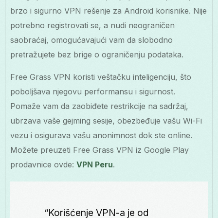
brzo i sigurno VPN rešenje za Android korisnike. Nije
potrebno registrovati se, a nudi neograničen
saobraćaj, omogućavajući vam da slobodno
pretražujete bez brige o ograničenju podataka.
Free Grass VPN koristi veštačku inteligenciju, što
poboljšava njegovu performansu i sigurnost.
Pomaže vam da zaobiđete restrikcije na sadržaj,
ubrzava vaše gejming sesije, obezbeđuje vašu Wi-Fi
vezu i osigurava vašu anonimnost dok ste online.
Možete preuzeti Free Grass VPN iz Google Play
prodavnice ovde:
VPN Peru
.
“Korišćenje VPN-a je od