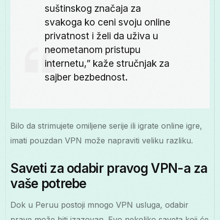
suštinskog značaja za
svakoga ko ceni svoju online
privatnost i želi da uživa u
neometanom pristupu
internetu,” kaže stručnjak za
sajber bezbednost.
Bilo da strimujete omiljene serije ili igrate online igre,
imati pouzdan VPN može napraviti veliku razliku.
Saveti za odabir pravog VPN-a za
vaše potrebe
Dok u Peruu postoji mnogo VPN usluga, odabir
prave može biti izazovan. Evo nekoliko saveta koji će