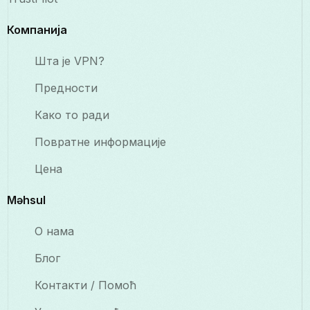
Компанија
Шта је VPN?
Предности
Како то ради
Повратне информације
Цена
Məhsul
О нама
Блог
Контакти / Помоћ