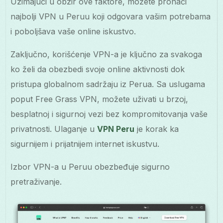
Uzimajući u obzir ove faktore, možete pronaći
najbolji VPN u Peruu koji odgovara vašim potrebama
i poboljšava vaše online iskustvo.
Zaključno, korišćenje VPN-a je ključno za svakoga
ko želi da obezbedi svoje online aktivnosti dok
pristupa globalnom sadržaju iz Perua. Sa uslugama
poput Free Grass VPN, možete uživati u brzoj,
besplatnoj i sigurnoj vezi bez kompromitovanja vaše
privatnosti. Ulaganje u
VPN Peru
je korak ka
sigurnijem i prijatnijem internet iskustvu.
Izbor VPN-a u Peruu obezbeđuje sigurno
pretraživanje.