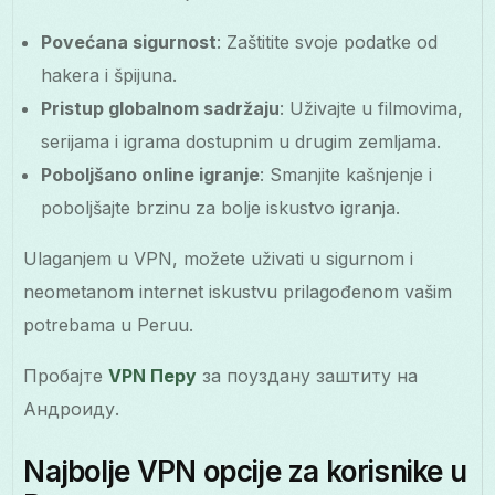
Povećana sigurnost
: Zaštitite svoje podatke od
hakera i špijuna.
Pristup globalnom sadržaju
: Uživajte u filmovima,
serijama i igrama dostupnim u drugim zemljama.
Poboljšano online igranje
: Smanjite kašnjenje i
poboljšajte brzinu za bolje iskustvo igranja.
Ulaganjem u VPN, možete uživati u sigurnom i
neometanom internet iskustvu prilagođenom vašim
potrebama u Peruu.
Пробајте
VPN Перу
за поуздану заштиту на
Андроиду.
Najbolje VPN opcije za korisnike u