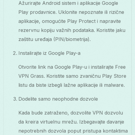
Ažurirajte Android sistem i aplikacije Google
Play prodavnice. Uklonite nepoznate ili rizične
aplikacije, omogućite Play Protect i napravite
rezervnu kopiju važnih podataka. Koristite jaku
zaštitu uređaja (PIN/biometrija).
Instalirajte iz Google Play-a
Otvorite link na Google Play-u i instalirajte Free
VPN Grass. Koristite samo zvaničnu Play Store
listu da biste izbegli lažne aplikacije ili malware.
Dodelite samo neophodne dozvole
Kada bude zatraženo, dozvolite VPN dozvolu
da kreira virtuelnu mrežu. Izbegavajte davanje
nepotrebnih dozvola poput pristupa kontaktima