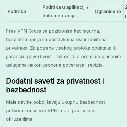
Podrška u aplikaciji /
Podrška
Ograničeno
dokumentacija
Free VPN Grass se pozicionira kao sigurna,
besplatna opcija sa postavkama usmerenim na
privatnost. Za potrebe visokog protoka podataka ili
garanciju poverljivosti, razmislite o premium plaćenim
uslugama nakon procene poverenja i revizija.
Dodatni saveti za privatnost i
bezbednost
Male navike poboljšavaju ukupnu bezbednost
prilikom korišćenja VPN-a u ograničenim
okruženjima: