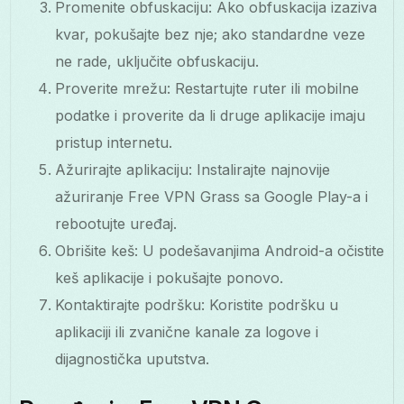
Promenite obfuskaciju: Ako obfuskacija izaziva
kvar, pokušajte bez nje; ako standardne veze
ne rade, uključite obfuskaciju.
Proverite mrežu: Restartujte ruter ili mobilne
podatke i proverite da li druge aplikacije imaju
pristup internetu.
Ažurirajte aplikaciju: Instalirajte najnovije
ažuriranje Free VPN Grass sa Google Play-a i
rebootujte uređaj.
Obrišite keš: U podešavanjima Android-a očistite
keš aplikacije i pokušajte ponovo.
Kontaktirajte podršku: Koristite podršku u
aplikaciji ili zvanične kanale za logove i
dijagnostička uputstva.