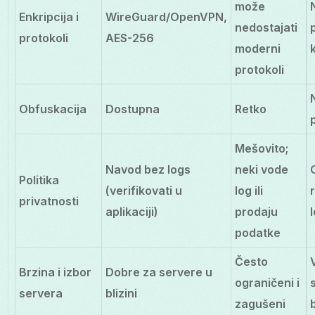
može
Enkripcija i
WireGuard/OpenVPN,
nedostajati
protokoli
AES-256
moderni
protokoli
Obfuskacija
Dostupna
Retko
Mešovito;
Navod bez logs
neki vode
Politika
(verifikovati u
log ili
privatnosti
aplikaciji)
prodaju
podatke
Često
Brzina i izbor
Dobre za servere u
ograničeni i
servera
blizini
zagušeni