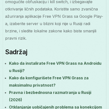
omogućite obfuskaciju i kill switch, i izbegavajte
otkrivanje ličnih podataka. Koristite samo zvanična
ažuriranja aplikacije Free VPN Grass sa Google Play-
a, izaberite server u blizini koji nije u Rusiji radi
brzine, i sledite lokalne zakone kako biste smanjili
pravni rizik.
Sadržaj
Kako da instalirate Free VPN Grass na Androidu
u Rusiji?
Kako da konfigurišete Free VPN Grass za
maksimalnu privatnost?
Pravna i bezbednosna razmatranja u Rusiji
(2026)
Otklanjanje uobičajenih problema sa konekcijom