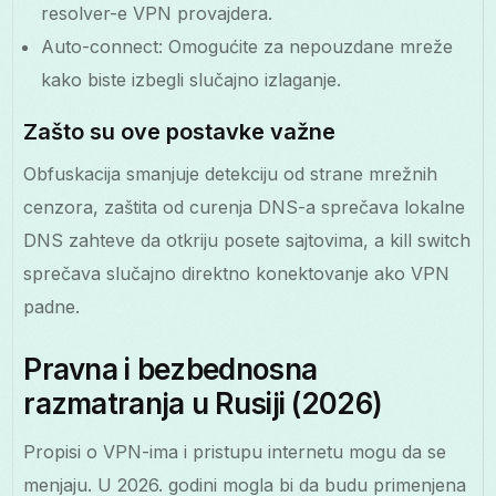
resolver-e VPN provajdera.
Auto-connect: Omogućite za nepouzdane mreže
kako biste izbegli slučajno izlaganje.
Zašto su ove postavke važne
Obfuskacija smanjuje detekciju od strane mrežnih
cenzora, zaštita od curenja DNS-a sprečava lokalne
DNS zahteve da otkriju posete sajtovima, a kill switch
sprečava slučajno direktno konektovanje ako VPN
padne.
Pravna i bezbednosna
razmatranja u Rusiji (2026)
Propisi o VPN-ima i pristupu internetu mogu da se
menjaju. U 2026. godini mogla bi da budu primenjena