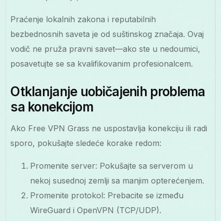
Praćenje lokalnih zakona i reputabilnih
bezbednosnih saveta je od suštinskog značaja. Ovaj
vodič ne pruža pravni savet—ako ste u nedoumici,
posavetujte se sa kvalifikovanim profesionalcem.
Otklanjanje uobičajenih problema
sa konekcijom
Ako Free VPN Grass ne uspostavlja konekciju ili radi
sporo, pokušajte sledeće korake redom:
Promenite server: Pokušajte sa serverom u
nekoj susednoj zemlji sa manjim opterećenjem.
Promenite protokol: Prebacite se između
WireGuard i OpenVPN (TCP/UDP).