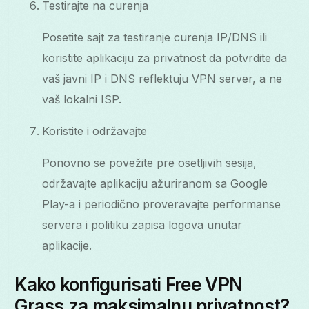
Testirajte na curenja
Posetite sajt za testiranje curenja IP/DNS ili
koristite aplikaciju za privatnost da potvrdite da
vaš javni IP i DNS reflektuju VPN server, a ne
vaš lokalni ISP.
Koristite i održavajte
Ponovno se povežite pre osetljivih sesija,
održavajte aplikaciju ažuriranom sa Google
Play-a i periodično proveravajte performanse
servera i politiku zapisa logova unutar
aplikacije.
Kako konfigurisati Free VPN
Grass za maksimalnu privatnost?