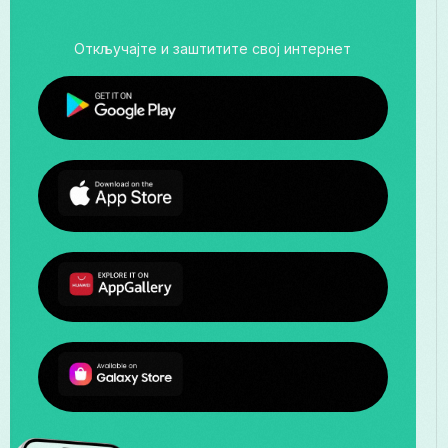
Откључајте и заштитите свој интернет