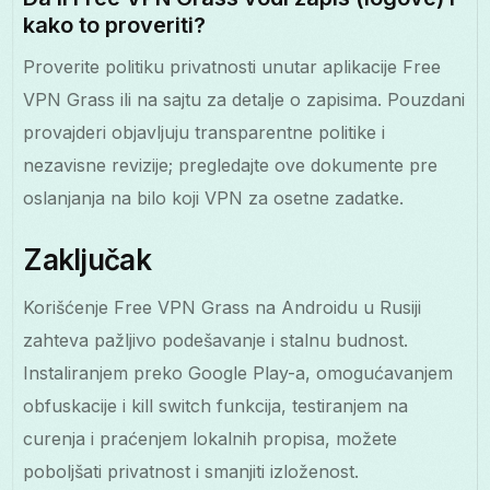
kako to proveriti?
Proverite politiku privatnosti unutar aplikacije Free
VPN Grass ili na sajtu za detalje o zapisima. Pouzdani
provajderi objavljuju transparentne politike i
nezavisne revizije; pregledajte ove dokumente pre
oslanjanja na bilo koji VPN za osetne zadatke.
Zaključak
Korišćenje Free VPN Grass na Androidu u Rusiji
zahteva pažljivo podešavanje i stalnu budnost.
Instaliranjem preko Google Play-a, omogućavanjem
obfuskacije i kill switch funkcija, testiranjem na
curenja i praćenjem lokalnih propisa, možete
poboljšati privatnost i smanjiti izloženost.