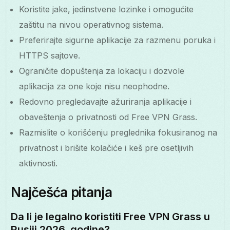
Koristite jake, jedinstvene lozinke i omogućite
zaštitu na nivou operativnog sistema.
Preferirajte sigurne aplikacije za razmenu poruka i
HTTPS sajtove.
Ograničite dopuštenja za lokaciju i dozvole
aplikacija za one koje nisu neophodne.
Redovno pregledavajte ažuriranja aplikacije i
obaveštenja o privatnosti od Free VPN Grass.
Razmislite o korišćenju preglednika fokusiranog na
privatnost i brišite kolačiće i keš pre osetljivih
aktivnosti.
Najčešća pitanja
Da li je legalno koristiti Free VPN Grass u
Rusiji 2026. godine?