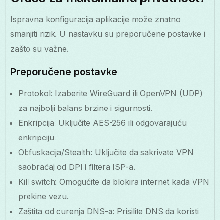
Ispravna konfiguracija aplikacije može znatno
smanjiti rizik. U nastavku su preporučene postavke i
zašto su važne.
Preporučene postavke
Protokol: Izaberite WireGuard ili OpenVPN (UDP)
za najbolji balans brzine i sigurnosti.
Enkripcija: Uključite AES-256 ili odgovarajuću
enkripciju.
Obfuskacija/Stealth: Uključite da sakrivate VPN
saobraćaj od DPI i filtera ISP-a.
Kill switch: Omogućite da blokira internet kada VPN
prekine vezu.
Zaštita od curenja DNS-a: Prisilite DNS da koristi