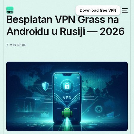
Download free VPN
Besplatan VPN Grass na
Androidu u Rusiji — 2026
Download free VPN
7 MIN READ
Српски