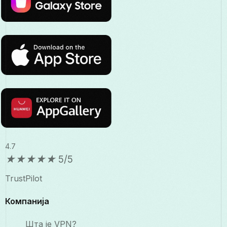
4.7
★
★
★
★
★
5/5
TrustPilot
Компанија
Шта је VPN?