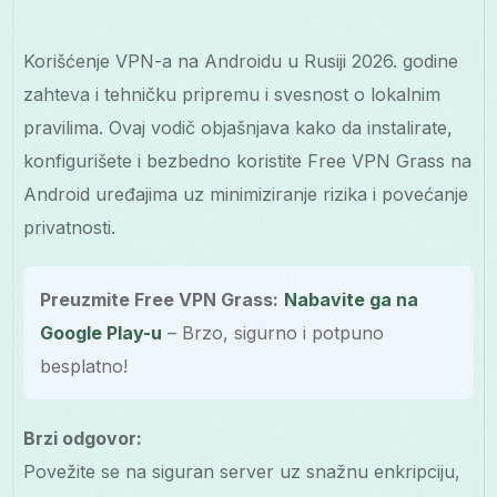
Korišćenje VPN-a na Androidu u Rusiji 2026. godine
zahteva i tehničku pripremu i svesnost o lokalnim
pravilima. Ovaj vodič objašnjava kako da instalirate,
konfigurišete i bezbedno koristite Free VPN Grass na
Android uređajima uz minimiziranje rizika i povećanje
privatnosti.
Preuzmite Free VPN Grass:
Nabavite ga na
Google Play-u
– Brzo, sigurno i potpuno
besplatno!
Brzi odgovor:
Povežite se na siguran server uz snažnu enkripciju,