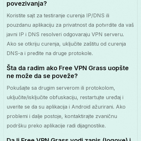
povezivanja?
Koristite sajt za testiranje curenja IP/DNS ili
pouzdanu aplikaciju za privatnost da potvrdite da vaš
javni IP i DNS resolveri odgovaraju VPN serveru.
Ako se otkriju curenja, uključite zaštitu od curenja
DNS-a i pređite na druge protokole.
Šta da radim ako Free VPN Grass uopšte
ne može da se poveže?
Pokušajte sa drugim serverom ili protokolom,
uključite/isključite obfuskaciju, restartujte uređaj i
uverite se da su aplikacija i Android ažurirani. Ako
problemi i dalje postoje, kontaktirajte zvaničnu
podršku preko aplikacije radi dijagnostike.
Da li Free VPN Grass vodi zapis (logove) i