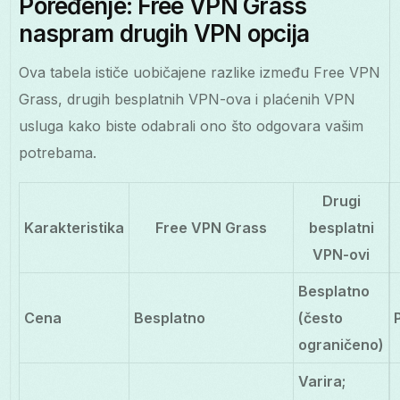
Poređenje: Free VPN Grass
naspram drugih VPN opcija
Ova tabela ističe uobičajene razlike između Free VPN
Grass, drugih besplatnih VPN-ova i plaćenih VPN
usluga kako biste odabrali ono što odgovara vašim
potrebama.
Drugi
Karakteristika
Free VPN Grass
besplatni
VPN-ovi
Besplatno
Cena
Besplatno
(često
ograničeno)
Varira;