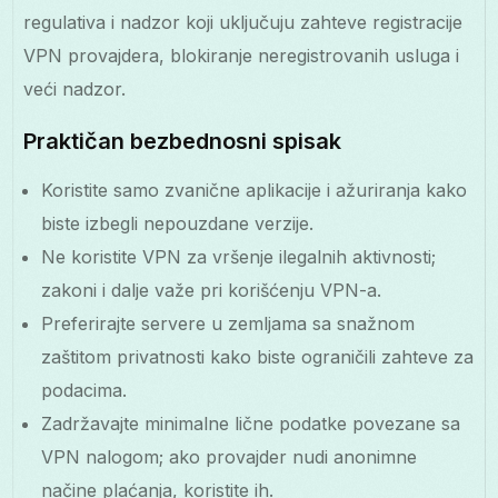
regulativa i nadzor koji uključuju zahteve registracije
VPN provajdera, blokiranje neregistrovanih usluga i
veći nadzor.
Praktičan bezbednosni spisak
Koristite samo zvanične aplikacije i ažuriranja kako
biste izbegli nepouzdane verzije.
Ne koristite VPN za vršenje ilegalnih aktivnosti;
zakoni i dalje važe pri korišćenju VPN-a.
Preferirajte servere u zemljama sa snažnom
zaštitom privatnosti kako biste ograničili zahteve za
podacima.
Zadržavajte minimalne lične podatke povezane sa
VPN nalogom; ako provajder nudi anonimne
načine plaćanja, koristite ih.