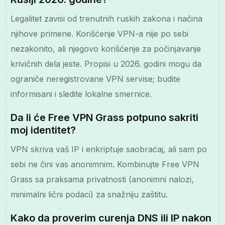
Legalitet zavisi od trenutnih ruskih zakona i načina
njihove primene. Korišćenje VPN-a nije po sebi
nezakonito, ali njegovo korišćenje za počinjavanje
krivičnih dela jeste. Propisi u 2026. godini mogu da
ograniče neregistrovane VPN servise; budite
informisani i sledite lokalne smernice.
Da li će Free VPN Grass potpuno sakriti
moj identitet?
VPN skriva vaš IP i enkriptuje saobraćaj, ali sam po
sebi ne čini vas anonimnim. Kombinujte Free VPN
Grass sa praksama privatnosti (anonimni nalozi,
minimalni lični podaci) za snažniju zaštitu.
Kako da proverim curenja DNS ili IP nakon