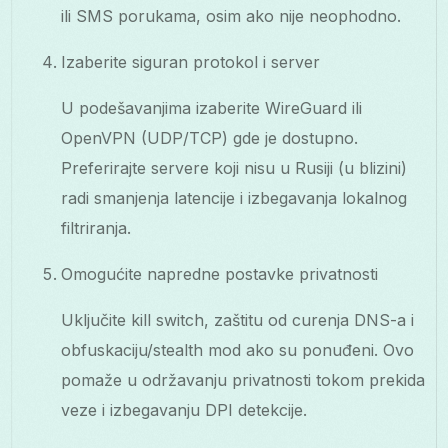
ili SMS porukama, osim ako nije neophodno.
Izaberite siguran protokol i server
U podešavanjima izaberite WireGuard ili
OpenVPN (UDP/TCP) gde je dostupno.
Preferirajte servere koji nisu u Rusiji (u blizini)
radi smanjenja latencije i izbegavanja lokalnog
filtriranja.
Omogućite napredne postavke privatnosti
Uključite kill switch, zaštitu od curenja DNS-a i
obfuskaciju/stealth mod ako su ponuđeni. Ovo
pomaže u održavanju privatnosti tokom prekida
veze i izbegavanju DPI detekcije.