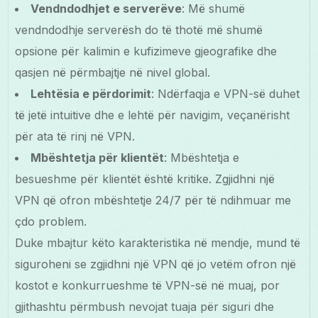
Vendndodhjet e serverëve
: Më shumë
vendndodhje serverësh do të thotë më shumë
opsione për kalimin e kufizimeve gjeografike dhe
qasjen në përmbajtje në nivel global.
Lehtësia e përdorimit
: Ndërfaqja e VPN-së duhet
të jetë intuitive dhe e lehtë për navigim, veçanërisht
për ata të rinj në VPN.
Mbështetja për klientët
: Mbështetja e
besueshme për klientët është kritike. Zgjidhni një
VPN që ofron mbështetje 24/7 për të ndihmuar me
çdo problem.
Duke mbajtur këto karakteristika në mendje, mund të
siguroheni se zgjidhni një VPN që jo vetëm ofron një
kostot e konkurrueshme të VPN-së në muaj, por
gjithashtu përmbush nevojat tuaja për siguri dhe