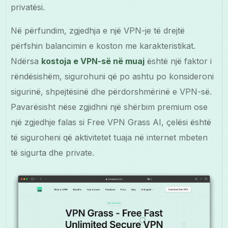
privatësi.
Në përfundim, zgjedhja e një VPN-je të drejtë
përfshin balancimin e koston me karakteristikat.
Ndërsa
kostoja e VPN-së në muaj
është një faktor i
rëndësishëm, sigurohuni që po ashtu po konsideroni
sigurinë, shpejtësinë dhe përdorshmërinë e VPN-së.
Pavarësisht nëse zgjidhni një shërbim premium ose
një zgjedhje falas si Free VPN Grass AI, çelësi është
të siguroheni që aktivitetet tuaja në internet mbeten
të sigurta dhe private.