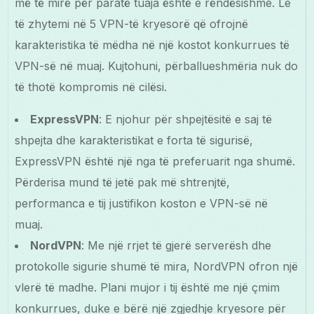
më të mirë për paratë tuaja është e rëndësishme. Le
të zhytemi në 5 VPN-të kryesorë që ofrojnë
karakteristika të mëdha në një kostot konkurrues të
VPN-së në muaj. Kujtohuni, përballueshmëria nuk do
të thotë kompromis në cilësi.
ExpressVPN
: E njohur për shpejtësitë e saj të
shpejta dhe karakteristikat e forta të sigurisë,
ExpressVPN është një nga të preferuarit nga shumë.
Përderisa mund të jetë pak më shtrenjtë,
performanca e tij justifikon koston e VPN-së në
muaj.
NordVPN
: Me një rrjet të gjerë serverësh dhe
protokolle sigurie shumë të mira, NordVPN ofron një
vlerë të madhe. Plani mujor i tij është me një çmim
konkurrues, duke e bërë një zgjedhje kryesore për