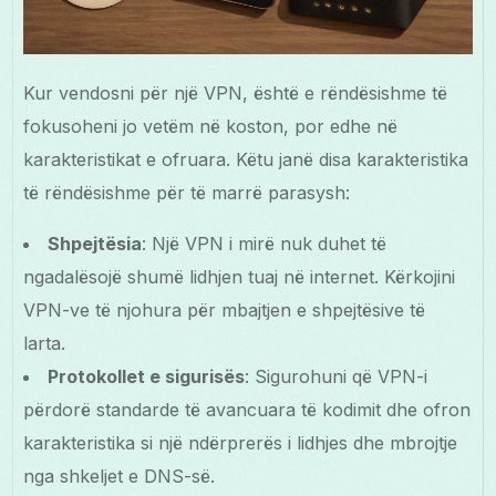
Kur vendosni për një VPN, është e rëndësishme të
fokusoheni jo vetëm në koston, por edhe në
karakteristikat e ofruara. Këtu janë disa karakteristika
të rëndësishme për të marrë parasysh:
Shpejtësia
: Një VPN i mirë nuk duhet të
ngadalësojë shumë lidhjen tuaj në internet. Kërkojini
VPN-ve të njohura për mbajtjen e shpejtësive të
larta.
Protokollet e sigurisës
: Sigurohuni që VPN-i
përdorë standarde të avancuara të kodimit dhe ofron
karakteristika si një ndërprerës i lidhjes dhe mbrojtje
nga shkeljet e DNS-së.