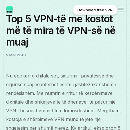
Download free VPN
Top 5 VPN-të me kostot
më të mira të VPN-së në
Download free VPN
muaj
5 MIN READ
Në epokën dixhitale sot, sigurimi i privatësisë dhe
sigurisë suaj në internet është i jashtëzakonshëm i
rëndësishëm. Me numrin e rritur të kërcënimeve
dixhitale dhe shkeljeve të të dhënave, të pasur një
VPN i besueshëm është i domosdoshëm. Megjithatë,
kostoja e shërbimeve VPN mund të jetë një
shqetësim për shumë njerëz. Ky artikull eksploron 5
Shqip