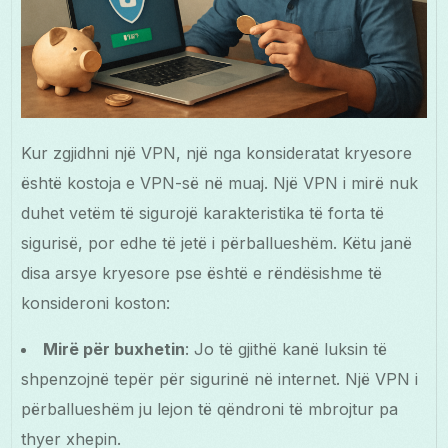
Kur zgjidhni një VPN, një nga konsideratat kryesore
është kostoja e VPN-së në muaj. Një VPN i mirë nuk
duhet vetëm të sigurojë karakteristika të forta të
sigurisë, por edhe të jetë i përballueshëm. Këtu janë
disa arsye kryesore pse është e rëndësishme të
konsideroni koston:
Mirë për buxhetin
: Jo të gjithë kanë luksin të
shpenzojnë tepër për sigurinë në internet. Një VPN i
përballueshëm ju lejon të qëndroni të mbrojtur pa
thyer xhepin.