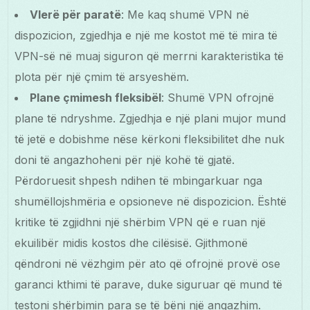
Vlerë për paratë
: Me kaq shumë VPN në
dispozicion, zgjedhja e një me kostot më të mira të
VPN-së në muaj siguron që merrni karakteristika të
plota për një çmim të arsyeshëm.
Plane çmimesh fleksibël
: Shumë VPN ofrojnë
plane të ndryshme. Zgjedhja e një plani mujor mund
të jetë e dobishme nëse kërkoni fleksibilitet dhe nuk
doni të angazhoheni për një kohë të gjatë.
Përdoruesit shpesh ndihen të mbingarkuar nga
shumëllojshmëria e opsioneve në dispozicion. Është
kritike të zgjidhni një shërbim VPN që e ruan një
ekuilibër midis kostos dhe cilësisë. Gjithmonë
qëndroni në vëzhgim për ato që ofrojnë provë ose
garanci kthimi të parave, duke siguruar që mund të
testoni shërbimin para se të bëni një angazhim.