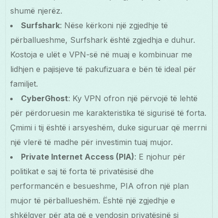
shumë njerëz.
Surfshark
: Nëse kërkoni një zgjedhje të
përballueshme, Surfshark është zgjedhja e duhur.
Kostoja e ulët e VPN-së në muaj e kombinuar me
lidhjen e pajisjeve të pakufizuara e bën të ideal për
familjet.
CyberGhost
: Ky VPN ofron një përvojë të lehtë
për përdoruesin me karakteristika të sigurisë të forta.
Çmimi i tij është i arsyeshëm, duke siguruar që merrni
një vlerë të madhe për investimin tuaj mujor.
Private Internet Access (PIA)
: E njohur për
politikat e saj të forta të privatësisë dhe
performancën e besueshme, PIA ofron një plan
mujor të përballueshëm. Është një zgjedhje e
shkëlqyer për ata që e vendosin privatësinë si