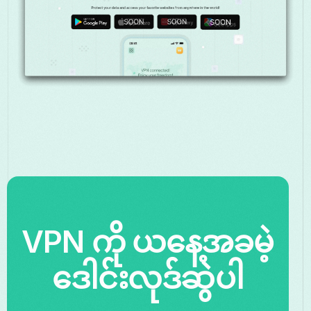
VPN ကို ယနေ့အခမဲ့
ဒေါင်းလုဒ်ဆွဲပါ