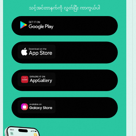
သင့်အင်တာနက်ကို လွှတ်ပြီး ကာကွယ်ပါ