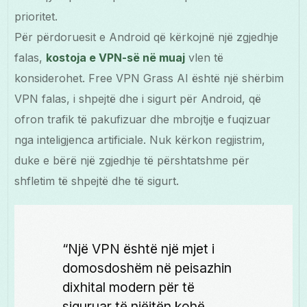
prioritet.
Për përdoruesit e Android që kërkojnë një zgjedhje
falas,
kostoja e VPN-së në muaj
vlen të
konsiderohet. Free VPN Grass AI është një shërbim
VPN falas, i shpejtë dhe i sigurt për Android, që
ofron trafik të pakufizuar dhe mbrojtje e fuqizuar
nga inteligjenca artificiale. Nuk kërkon regjistrim,
duke e bërë një zgjedhje të përshtatshme për
shfletim të shpejtë dhe të sigurt.
“Një VPN është një mjet i
domosdoshëm në peisazhin
dixhital modern për të
siguruar të njëjtën kohë