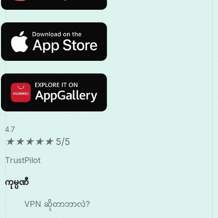
4.7
★
★
★
★
★
5/5
TrustPilot
ကုမ္ပဏီ
VPN ဆိုတာဘာလဲ?