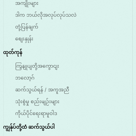
အကျိုးများ
ဒါက ဘယ်လိုအလုပ်လုပ်သလဲ
တုံ့ပြန်ချက်
စျေးနှုန်း
ထုတ်ကုန်
ကြှနျုပျတို့အကွောငျး
ဘလော့ဂ်
ဆက်သွယ်ရန် / အကူအညီ
သုံးစွဲမှု စည်းမျဉ်းများ
ကိုယ်ပိုင်ရေးရာမူဝါဒ
ကျွန်ုပ်တို့ထံ ဆက်သွယ်ပါ