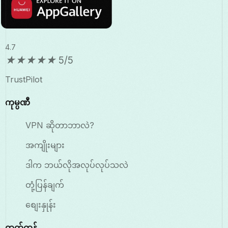
4.7
★
★
★
★
★
5/5
TrustPilot
ကုမ္ပဏီ
VPN ဆိုတာဘာလဲ?
အကျိုးများ
ဒါက ဘယ်လိုအလုပ်လုပ်သလဲ
တုံ့ပြန်ချက်
စျေးနှုန်း
ထုတ်ကုန်