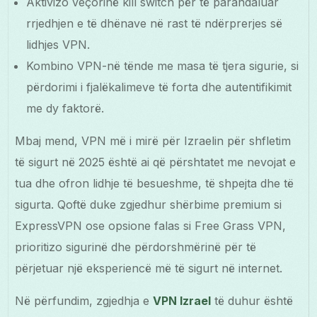
Aktivizo veçorinë kill switch për të parandaluar
rrjedhjen e të dhënave në rast të ndërprerjes së
lidhjes VPN.
Kombino VPN-në tënde me masa të tjera sigurie, si
përdorimi i fjalëkalimeve të forta dhe autentifikimit
me dy faktorë.
Mbaj mend, VPN më i mirë për Izraelin për shfletim
të sigurt në 2025 është ai që përshtatet me nevojat e
tua dhe ofron lidhje të besueshme, të shpejta dhe të
sigurta. Qoftë duke zgjedhur shërbime premium si
ExpressVPN ose opsione falas si Free Grass VPN,
prioritizo sigurinë dhe përdorshmërinë për të
përjetuar një eksperiencë më të sigurt në internet.
Në përfundim, zgjedhja e
VPN Izrael
të duhur është