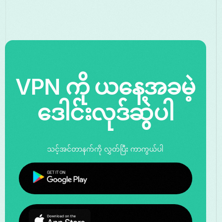
VPN ကို ယနေ့အခမဲ့
ဒေါင်းလုဒ်ဆွဲပါ
သင့်အင်တာနက်ကို လွှတ်ပြီး ကာကွယ်ပါ