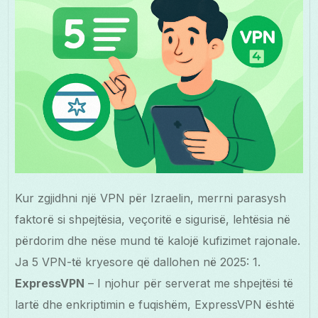
Kur zgjidhni një VPN për Izraelin, merrni parasysh
faktorë si shpejtësia, veçoritë e sigurisë, lehtësia në
përdorim dhe nëse mund të kalojë kufizimet rajonale.
Ja 5 VPN-të kryesore që dallohen në 2025: 1.
ExpressVPN
– I njohur për serverat me shpejtësi të
lartë dhe enkriptimin e fuqishëm, ExpressVPN është