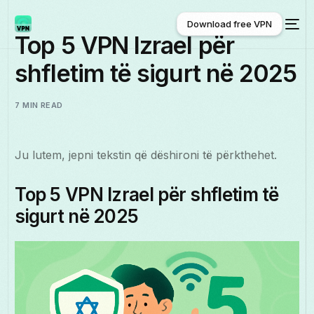
Download free VPN
Top 5 VPN Izrael për
shfletim të sigurt në 2025
Download free VPN
7 MIN READ
Ju lutem, jepni tekstin që dëshironi të përkthehet.
Top 5 VPN Izrael për shfletim të
sigurt në 2025
Shqip