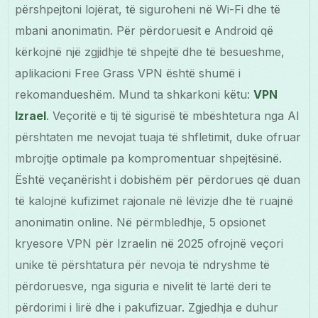
përshpejtoni lojërat, të siguroheni në Wi-Fi dhe të
mbani anonimatin. Për përdoruesit e Android që
kërkojnë një zgjidhje të shpejtë dhe të besueshme,
aplikacioni Free Grass VPN është shumë i
rekomandueshëm. Mund ta shkarkoni këtu:
VPN
Izrael
. Veçoritë e tij të sigurisë të mbështetura nga AI
përshtaten me nevojat tuaja të shfletimit, duke ofruar
mbrojtje optimale pa kompromentuar shpejtësinë.
Është veçanërisht i dobishëm për përdorues që duan
të kalojnë kufizimet rajonale në lëvizje dhe të ruajnë
anonimatin online. Në përmbledhje, 5 opsionet
kryesore VPN për Izraelin në 2025 ofrojnë veçori
unike të përshtatura për nevoja të ndryshme të
përdoruesve, nga siguria e nivelit të lartë deri te
përdorimi i lirë dhe i pakufizuar. Zgjedhja e duhur