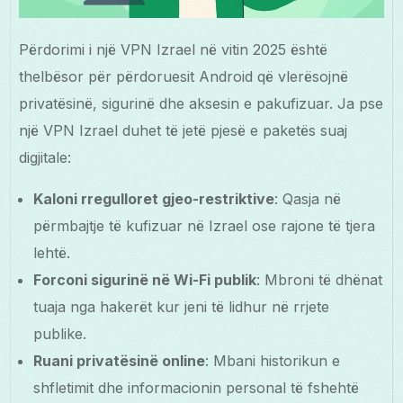
Përdorimi i një VPN Izrael në vitin 2025 është
thelbësor për përdoruesit Android që vlerësojnë
privatësinë, sigurinë dhe aksesin e pakufizuar. Ja pse
një VPN Izrael duhet të jetë pjesë e paketës suaj
digjitale:
Kaloni rregulloret gjeo-restriktive
: Qasja në
përmbajtje të kufizuar në Izrael ose rajone të tjera
lehtë.
Forconi sigurinë në Wi-Fi publik
: Mbroni të dhënat
tuaja nga hakerët kur jeni të lidhur në rrjete
publike.
Ruani privatësinë online
: Mbani historikun e
shfletimit dhe informacionin personal të fshehtë