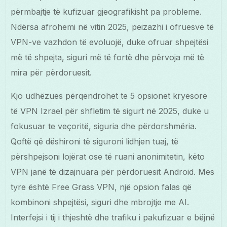
përmbajtje të kufizuar gjeografikisht pa probleme.
Ndërsa afrohemi në vitin 2025, peizazhi i ofruesve të
VPN-ve vazhdon të evoluojë, duke ofruar shpejtësi
më të shpejta, siguri më të fortë dhe përvoja më të
mira për përdoruesit.
Kjo udhëzues përqendrohet te 5 opsionet kryesore
të VPN Izrael për shfletim të sigurt në 2025, duke u
fokusuar te veçoritë, siguria dhe përdorshmëria.
Qoftë që dëshironi të siguroni lidhjen tuaj, të
përshpejsoni lojërat ose të ruani anonimitetin, këto
VPN janë të dizajnuara për përdoruesit Android. Mes
tyre është Free Grass VPN, një opsion falas që
kombinoni shpejtësi, siguri dhe mbrojtje me AI.
Interfejsi i tij i thjeshtë dhe trafiku i pakufizuar e bëjnë