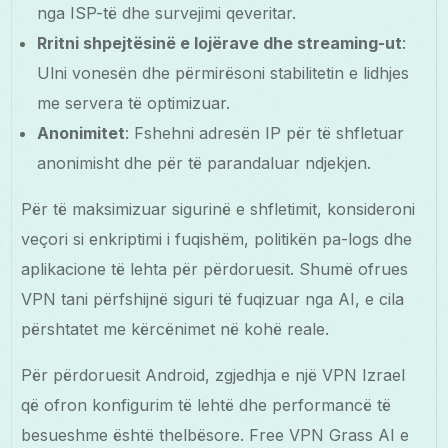
nga ISP-të dhe survejimi qeveritar.
Rritni shpejtësinë e lojërave dhe streaming-ut
:
Ulni vonesën dhe përmirësoni stabilitetin e lidhjes
me servera të optimizuar.
Anonimitet
: Fshehni adresën IP për të shfletuar
anonimisht dhe për të parandaluar ndjekjen.
Për të maksimizuar sigurinë e shfletimit, konsideroni
veçori si enkriptimi i fuqishëm, politikën pa-logs dhe
aplikacione të lehta për përdoruesit. Shumë ofrues
VPN tani përfshijnë siguri të fuqizuar nga AI, e cila
përshtatet me kërcënimet në kohë reale.
Për përdoruesit Android, zgjedhja e një VPN Izrael
që ofron konfigurim të lehtë dhe performancë të
besueshme është thelbësore. Free VPN Grass AI e