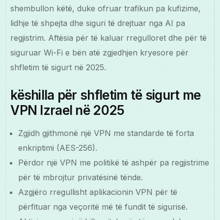
shembullon këtë, duke ofruar trafikun pa kufizime,
lidhje të shpejta dhe siguri të drejtuar nga AI pa
regjistrim. Aftësia për të kaluar rregulloret dhe për të
siguruar Wi-Fi e bën atë zgjedhjen kryesore për
shfletim të sigurt në 2025.
këshilla për shfletim të sigurt me
VPN Izrael në 2025
Zgjidh gjithmonë një VPN me standarde të forta
enkriptimi (AES-256).
Përdor një VPN me politikë të ashpër pa regjistrime
për të mbrojtur privatësinë tënde.
Azgjëro rregullisht aplikacionin VPN për të
përfituar nga veçoritë më të fundit të sigurisë.