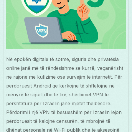
Në epokën digjitale të sotme, siguria dhe privatësia
online janë më të rëndësishme se kurrë, veçanërisht
në rajone me kufizime ose survejim të internetit. Për
përdoruesit Android që kërkojnë të shfletojnë në
mënyrë të sigurt dhe të lirë, shërbimet VPN të
përshtatura për Izraelin janë mjetet thelbësore.
Përdorimi i një VPN të besueshëm për Izraelin lejon
përdoruesit të kalojnë censurën, të mbrojnë të
dhënat personale në Wi-Fi publik dhe të aksesojnë