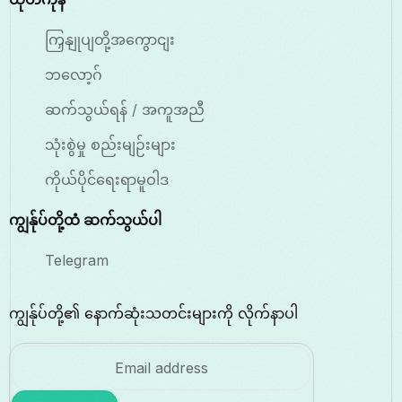
ကြှနျုပျတို့အကွောငျး
ဘလော့ဂ်
ဆက်သွယ်ရန် / အကူအညီ
သုံးစွဲမှု စည်းမျဉ်းများ
ကိုယ်ပိုင်ရေးရာမူဝါဒ
ကျွန်ုပ်တို့ထံ ဆက်သွယ်ပါ
Telegram
ကျွန်ုပ်တို့၏ နောက်ဆုံးသတင်းများကို လိုက်နာပါ