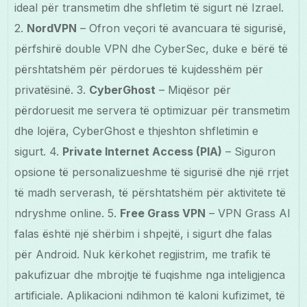
ideal për transmetim dhe shfletim të sigurt në Izrael.
2.
NordVPN
– Ofron veçori të avancuara të sigurisë,
përfshirë double VPN dhe CyberSec, duke e bërë të
përshtatshëm për përdorues të kujdesshëm për
privatësinë. 3.
CyberGhost
– Miqësor për
përdoruesit me servera të optimizuar për transmetim
dhe lojëra, CyberGhost e thjeshton shfletimin e
sigurt. 4.
Private Internet Access (PIA)
– Siguron
opsione të personalizueshme të sigurisë dhe një rrjet
të madh serverash, të përshtatshëm për aktivitete të
ndryshme online. 5.
Free Grass VPN
– VPN Grass AI
falas është një shërbim i shpejtë, i sigurt dhe falas
për Android. Nuk kërkohet regjistrim, me trafik të
pakufizuar dhe mbrojtje të fuqishme nga inteligjenca
artificiale. Aplikacioni ndihmon të kaloni kufizimet, të