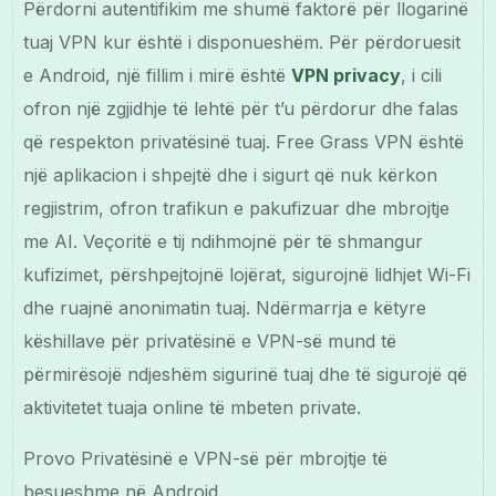
Përdorni autentifikim me shumë faktorë për llogarinë
tuaj VPN kur është i disponueshëm. Për përdoruesit
e Android, një fillim i mirë është
VPN privacy
, i cili
ofron një zgjidhje të lehtë për t’u përdorur dhe falas
që respekton privatësinë tuaj. Free Grass VPN është
një aplikacion i shpejtë dhe i sigurt që nuk kërkon
regjistrim, ofron trafikun e pakufizuar dhe mbrojtje
me AI. Veçoritë e tij ndihmojnë për të shmangur
kufizimet, përshpejtojnë lojërat, sigurojnë lidhjet Wi-Fi
dhe ruajnë anonimatin tuaj. Ndërmarrja e këtyre
këshillave për privatësinë e VPN-së mund të
përmirësojë ndjeshëm sigurinë tuaj dhe të sigurojë që
aktivitetet tuaja online të mbeten private.
Provo Privatësinë e VPN-së për mbrojtje të
besueshme në Android.