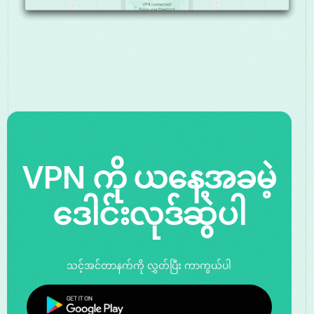
VPN ကို ယနေ့အခမဲ့
ဒေါင်းလုဒ်ဆွဲပါ
သင့်အင်တာနက်ကို လွှတ်ပြီး ကာကွယ်ပါ