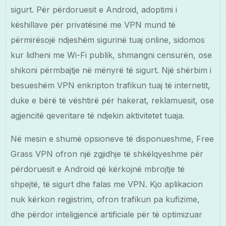
sigurt. Për përdoruesit e Android, adoptimi i
këshillave për privatësinë me VPN mund të
përmirësojë ndjeshëm sigurinë tuaj online, sidomos
kur lidheni me Wi-Fi publik, shmangni censurën, ose
shikoni përmbajtje në mënyrë të sigurt. Një shërbim i
besueshëm VPN enkripton trafikun tuaj të internetit,
duke e bërë të vështirë për hakerat, reklamuesit, ose
agjencitë qeveritare të ndjekin aktivitetet tuaja.
Në mesin e shumë opsioneve të disponueshme, Free
Grass VPN ofron një zgjidhje të shkëlqyeshme për
përdoruesit e Android që kërkojnë mbrojtje të
shpejtë, të sigurt dhe falas me VPN. Kjo aplikacion
nuk kërkon regjistrim, ofron trafikun pa kufizime,
dhe përdor inteligjencë artificiale për të optimizuar