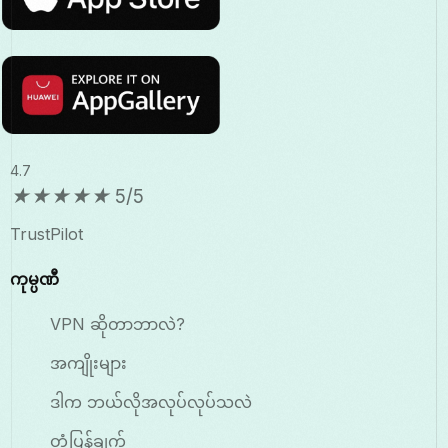
4.7
★
★
★
★
★
5/5
TrustPilot
ကုမ္ပဏီ
VPN ဆိုတာဘာလဲ?
အကျိုးများ
ဒါက ဘယ်လိုအလုပ်လုပ်သလဲ
တုံ့ပြန်ချက်