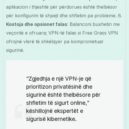
aplikacion i thjeshtë për përdorues është thelbësor
për konfigurim të shpejt dhe shfletim pa probleme. 6.
Kostoja dhe opsionet falas
: Balanconi buxhetin me
veçoritë e ofruara; VPN-të falas si Free Grass VPN
ofrojnë vlerë të shkëlqyer pa komprometuar
sigurinë.
“Zgjedhja e një VPN-je që
prioritizon privatësinë dhe
sigurinë është thelbësore për
shfletim të sigurt online,”
këshillojnë ekspertët e
sigurisë kibernetike.