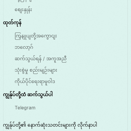
စျေးနှုန်း
ထုတ်ကုန်
ကြှနျုပျတို့အကွောငျး
ဘလော့ဂ်
ဆက်သွယ်ရန် / အကူအညီ
သုံးစွဲမှု စည်းမျဉ်းများ
ကိုယ်ပိုင်ရေးရာမူဝါဒ
ကျွန်ုပ်တို့ထံ ဆက်သွယ်ပါ
Telegram
ကျွန်ုပ်တို့၏ နောက်ဆုံးသတင်းများကို လိုက်နာပါ