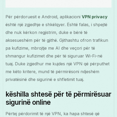
Për përdoruesit e Android, aplikacioni
VPN privacy
është një zgjedhje e shkëlqyer. Është falas, i shpejtë
dhe nuk kërkon regjistrim, duke e bërë të
aksesueshëm për të gjithë. Gjithashtu ofron trafikun
pa kufizime, mbrojtje me AI dhe veçori për të
shmangur kufizimet dhe për të siguruar Wi-Fi-në
tuaj. Duke zgjedhur me kujdes një VPN që përputhet
me këto kritere, mund të përmirësoni ndjeshëm
privatësinë dhe sigurinë e shfletimit tuaj.
këshilla shtesë për të përmirësuar
sigurinë online
Përtej përdorimit të një VPN, ka hapa shtesë që