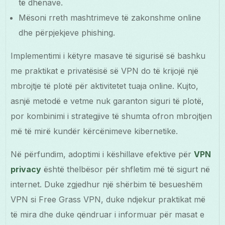
të dhënave.
Mësoni rreth mashtrimeve të zakonshme online
dhe përpjekjeve phishing.
Implementimi i këtyre masave të sigurisë së bashku
me praktikat e privatësisë së VPN do të krijojë një
mbrojtje të plotë për aktivitetet tuaja online. Kujto,
asnjë metodë e vetme nuk garanton siguri të plotë,
por kombinimi i strategjive të shumta ofron mbrojtjen
më të mirë kundër kërcënimeve kibernetike.
Në përfundim, adoptimi i këshillave efektive për
VPN
privacy
është thelbësor për shfletim më të sigurt në
internet. Duke zgjedhur një shërbim të besueshëm
VPN si Free Grass VPN, duke ndjekur praktikat më
të mira dhe duke qëndruar i informuar për masat e