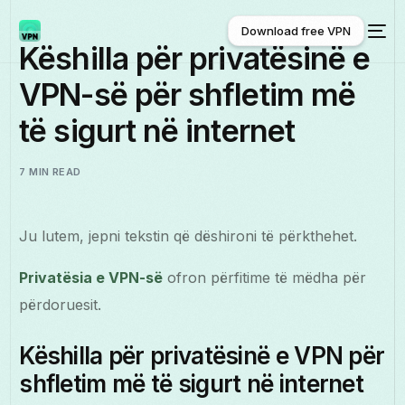
Download free VPN
Këshilla për privatësinë e
VPN-së për shfletim më
Download free VPN
të sigurt në internet
7 MIN READ
Ju lutem, jepni tekstin që dëshironi të përkthehet.
Privatësia e VPN-së
ofron përfitime të mëdha për
përdoruesit.
Këshilla për privatësinë e VPN për
shfletim më të sigurt në internet
Shqip