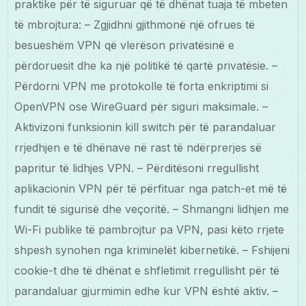
praktike për të siguruar që të dhënat tuaja të mbeten
të mbrojtura: – Zgjidhni gjithmonë një ofrues të
besueshëm VPN që vlerëson privatësinë e
përdoruesit dhe ka një politikë të qartë privatësie. –
Përdorni VPN me protokolle të forta enkriptimi si
OpenVPN ose WireGuard për siguri maksimale. –
Aktivizoni funksionin kill switch për të parandaluar
rrjedhjen e të dhënave në rast të ndërprerjes së
papritur të lidhjes VPN. – Përditësoni rregullisht
aplikacionin VPN për të përfituar nga patch-et më të
fundit të sigurisë dhe veçoritë. – Shmangni lidhjen me
Wi-Fi publike të pambrojtur pa VPN, pasi këto rrjete
shpesh synohen nga kriminelët kibernetikë. – Fshijeni
cookie-t dhe të dhënat e shfletimit rregullisht për të
parandaluar gjurmimin edhe kur VPN është aktiv. –