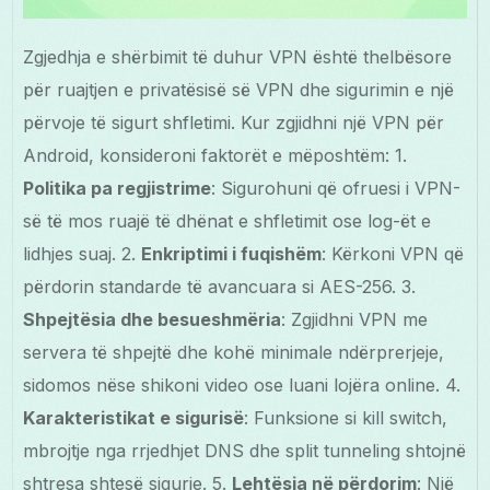
Zgjedhja e shërbimit të duhur VPN është thelbësore
për ruajtjen e privatësisë së VPN dhe sigurimin e një
përvoje të sigurt shfletimi. Kur zgjidhni një VPN për
Android, konsideroni faktorët e mëposhtëm: 1.
Politika pa regjistrime
: Sigurohuni që ofruesi i VPN-
së të mos ruajë të dhënat e shfletimit ose log-ët e
lidhjes suaj. 2.
Enkriptimi i fuqishëm
: Kërkoni VPN që
përdorin standarde të avancuara si AES-256. 3.
Shpejtësia dhe besueshmëria
: Zgjidhni VPN me
servera të shpejtë dhe kohë minimale ndërprerjeje,
sidomos nëse shikoni video ose luani lojëra online. 4.
Karakteristikat e sigurisë
: Funksione si kill switch,
mbrojtje nga rrjedhjet DNS dhe split tunneling shtojnë
shtresa shtesë sigurie. 5.
Lehtësia në përdorim
: Një