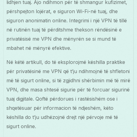
lidhjen tuaj. Ajo ndihmon për të shmangur kufizimet,
përshpejton lojërat, e siguron Wi-Fi-në tuaj, dhe
siguron anonimatin online. Integrimi i një VPN të tillë
në rutinën tuaj të përditshme thekson rëndësinë e
privatësisë me VPN dhe mënyrën se si mund të
mbahet në mënyrë efektive.
Në këtë artikull, do të eksplorojmë këshilla praktike
për privatësinë me VPN që t’ju ndihmojnë të shfletoni
më të sigurt online, si të zgjidhni shërbimin më të mirë
VPN, dhe masa shtesë sigurie për të forcuar sigurinë
tuaj digjitale. Qoftë përdorues i rastësishëm ose i
shqetësuar për informacion të ndjeshëm, këto
këshilla do t’ju udhëzojnë drejt një përvoje më të
sigurt online.