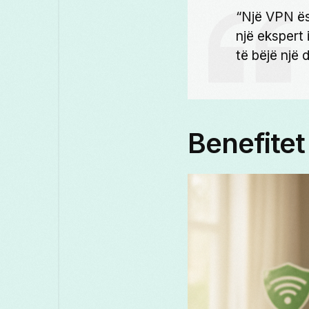
“Një VPN ës
një ekspert 
të bëjë një 
Benefitet