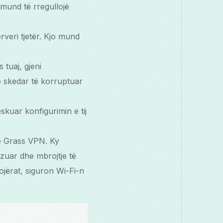
t mund të rregullojë
rveri tjetër. Kjo mund
s tuaj, gjeni
o skedar të korruptuar
eskuar konfigurimin e tij
ee Grass VPN. Ky
izuar dhe mbrojtje të
ojërat, siguron Wi-Fi-n