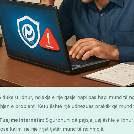
 duke u lidhur, ndjekja e një qasje hapi pas hapi mund të n
dhjen e problemi. Këtu është një udhëzues praktik që mund t
 Tuaj me Internetin
: Sigurohuni që pajisja juaj është e lidhur
aj ose kalimi në një rrjet tjetër mund të ndihmojë.