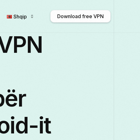
Download free VPN
Shqip
 VPN
English
Afrikaans
Shqip
አ
Български
ဗမာစာ
Català
për
Français
Galego
ქართული
De
id-it
Italiano
日本語
ಕನ್ನಡ
Қазақ 