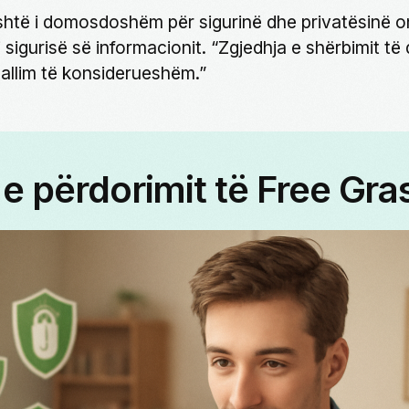
htë i domosdoshëm për sigurinë dhe privatësinë on
i sigurisë së informacionit. “Zgjedhja e shërbimit t
dallim të konsiderueshëm.”
 e përdorimit të Free Gr