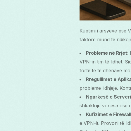
Kuptimi i arsyeve pse V
faktorë mund të ndikojn
Probleme në Rrjet
:
VPN-in tim të lidhet. Si
fortë të të dhënave mob
Rregullimet e Aplik
probleme lidhjeje. Kont
Ngarkesë e Serveri
shkaktojë vonesa ose dë
Kufizimet e Firewal
e VPN-it. Provoni të li