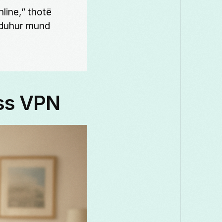
line,” thotë
ë duhur mund
ass VPN