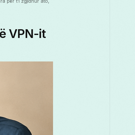
 për t’i zgjidhur ato,
së VPN-it