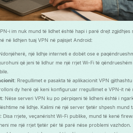
PN-i im nuk mund të lidhet është hapi i parë drejt zgjidhjes 
ë në lidhjen tuaj VPN në pajisjet Android:
 Ndonjëherë, një lidhje interneti e dobët ose e paqëndrues
gurohuni që jeni të lidhur me një rrjet Wi-Fi të qëndrueshëm 
ile.
acionit
: Rregullimet e pasakta të aplikacionit VPN gjithash
rolloni dy herë që keni konfiguruar rregullimet e VPN-it në
t
: Nëse serveri VPN ku po përpiqeni të lidheni është i nga
shtime në lidhje. Kalimi në një server tjetër shpesh mund t
l
: Disa rrjete, veçanërisht Wi-Fi publike, mund të kenë firew
dheni me një rrjet tjetër për të parë nëse problemi vazhdon.