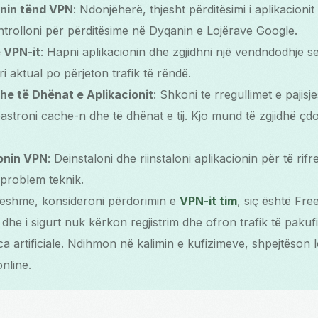
onin tënd VPN
: Ndonjëherë, thjesht përditësimi i aplikacioni
ntrolloni për përditësime në Dyqanin e Lojërave Google.
 VPN-it
: Hapni aplikacionin dhe zgjidhni një vendndodhje se
i aktual po përjeton trafik të rëndë.
he të Dhënat e Aplikacionit
: Shkoni te rregullimet e pajisje
astroni cache-n dhe të dhënat e tij. Kjo mund të zgjidhë çd
ionin VPN
: Deinstaloni dhe riinstaloni aplikacionin për të rifr
 problem teknik.
sueshme, konsideroni përdorimin e
VPN-it tim
, siç është Fr
 dhe i sigurt nuk kërkon regjistrim dhe ofron trafik të pakuf
ca artificiale. Ndihmon në kalimin e kufizimeve, shpejtëson l
nline.