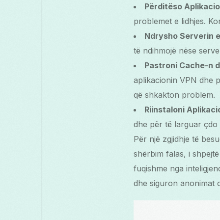
Përditëso Aplikaci
problemet e lidhjes. Ko
Ndrysho Serverin e
të ndihmojë nëse server
Pastroni Cache-n d
aplikacionin VPN dhe p
që shkakton problem.
Riinstaloni Aplikac
dhe për të larguar çdo
Për një zgjidhje të be
shërbim falas, i shpejtë
fuqishme nga inteligjen
dhe siguron anonimat o