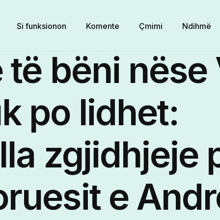
Si funksionon
Komente
Çmimi
Ndihmë
 të bëni nëse
k po lidhet:
lla zgjidhjeje 
ruesit e Andro