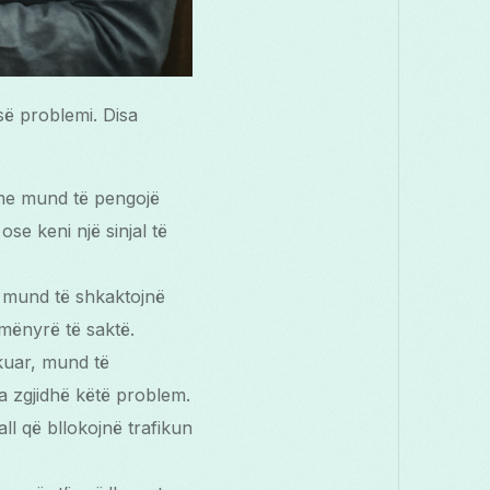
së problemi. Disa
hme mund të pengojë
ose keni një sinjal të
tu mund të shkaktojnë
 mënyrë të saktë.
rkuar, mund të
a zgjidhë këtë problem.
all që bllokojnë trafikun