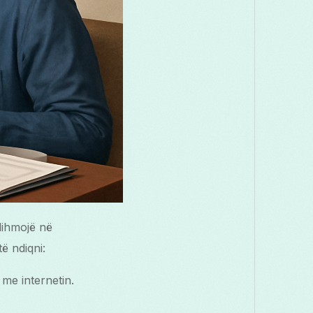
dihmojë në
ë ndiqni:
 me internetin.