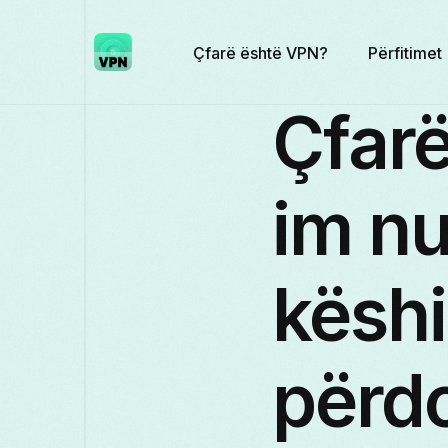
Çfarë është VPN?
Përfitimet
Çfarë
im nu
këshi
përdo