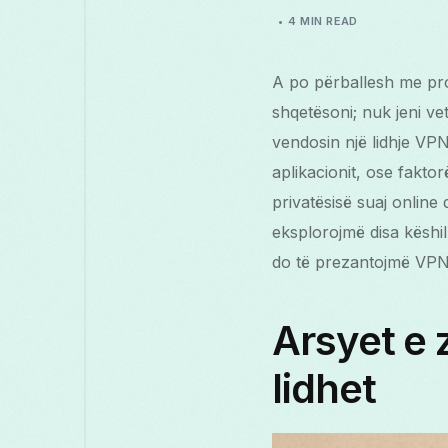
4 MIN READ
A po përballesh me pro
shqetësoni; nuk jeni v
vendosin një lidhje VPN
aplikacionit, ose fakto
privatësisë suaj online
eksplorojmë disa këshil
do të prezantojmë VPN-
Arsyet e
lidhet