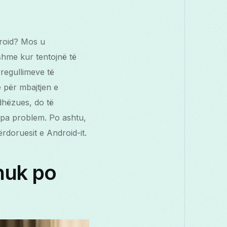
Македонски
Melayu
മലയാളം
Română
Русский
Српски
droid? Mos u
hme kur tentojnë të
తెలుగు
ไทย
rregullimeve të
e për mbajtjen e
udhëzues, do të
ë pa problem. Po ashtu,
rdoruesit e Android-it.
nuk po