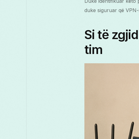
Duke identifikuar këto 
duke siguruar që VPN-i 
Si të zgj
tim