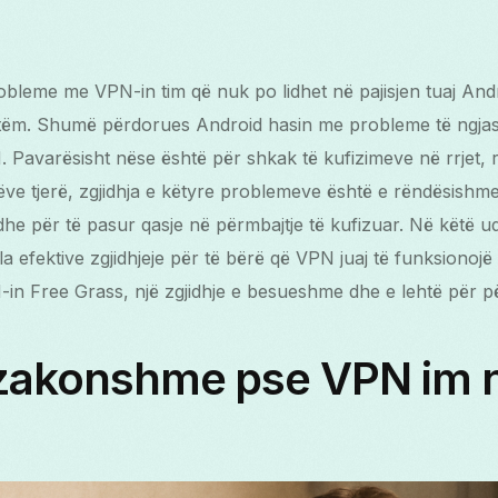
bleme me VPN-in tim që nuk po lidhet në pajisjen tuaj An
etëm. Shumë përdorues Android hasin me probleme të ngjas
. Pavarësisht nëse është për shkak të kufizimeve në rrjet, 
rëve tjerë, zgjidhja e këtyre problemeve është e rëndësishm
 dhe për të pasur qasje në përmbajtje të kufizuar. Në këtë 
la efektive zgjidhjeje për të bërë që VPN juaj të funksionoj
in Free Grass, një zgjidhje e besueshme dhe e lehtë për pë
 zakonshme pse VPN im 