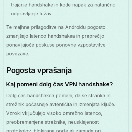
trajanje handshake in kode napak za natančno
odpravljanje težav.
Te majhne prilagoditve na Androidu pogosto
zmanjšajo latenco handshakea in preprečijo
ponavljajoče poskuse ponovne vzpostavitve
povezave.
Pogosta vprašanja
Kaj pomeni dolg čas VPN handshake?
Dolg čas handshakea pomeni, da se stranka in
strežnik počasneje avtentičita in izmenjata ključe.
Vzroki vključujejo visoko omrežno latenco,
preobremenjene strežnike, neusklajenost
protokolov, blokirane porte ali zamude pri