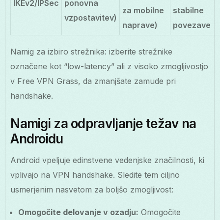
IKEv2/IPSec
ponovna
za mobilne
stabilne
vzpostavitev)
naprave)
povezave
Namig za izbiro strežnika: izberite strežnike
označene kot “low-latency” ali z visoko zmogljivostjo
v Free VPN Grass, da zmanjšate zamude pri
handshake.
Namigi za odpravljanje težav na
Androidu
Android vpeljuje edinstvene vedenjske značilnosti, ki
vplivajo na VPN handshake. Sledite tem ciljno
usmerjenim nasvetom za boljšo zmogljivost:
Omogočite delovanje v ozadju:
Omogočite