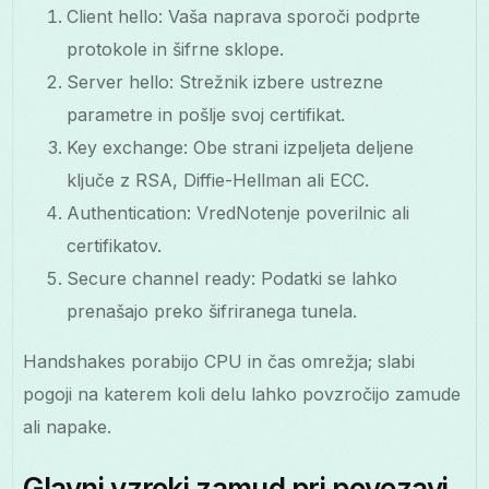
Client hello: Vaša naprava sporoči podprte
protokole in šifrne sklope.
Server hello: Strežnik izbere ustrezne
parametre in pošlje svoj certifikat.
Key exchange: Obe strani izpeljeta deljene
ključe z RSA, Diffie-Hellman ali ECC.
Authentication: VredNotenje poverilnic ali
certifikatov.
Secure channel ready: Podatki se lahko
prenašajo preko šifriranega tunela.
Handshakes porabijo CPU in čas omrežja; slabi
pogoji na katerem koli delu lahko povzročijo zamude
ali napake.
Glavni vzroki zamud pri povezavi