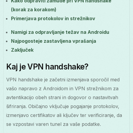
Kako odpraviti zamude pri VPN handshake
(korak za korakom)
Primerjava protokolov in strežnikov
Namigi za odpravljanje težav na Androidu
Najpogosteje zastavljena vprašanja
Zaključek
Kaj je VPN handshake?
VPN handshake je začetni izmenjava sporočil med
vašo napravo z Androidom in VPN strežnikom za
avtentikacijo obeh strani in dogovor o nastavitvah
šifriranja. Običajno vključuje pogajanje protokolov,
izmenjavo certifikatov ali ključev ter verificiranje, da
se vzpostavi varen tunel za vaše podatke.