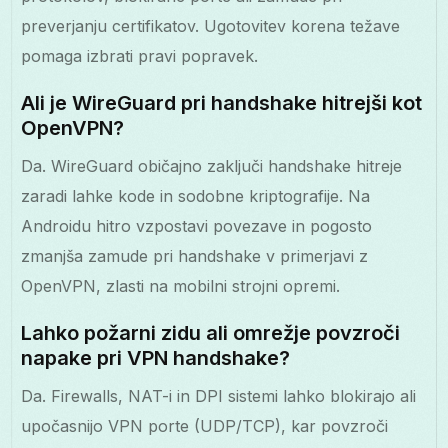
preverjanju certifikatov. Ugotovitev korena težave
pomaga izbrati pravi popravek.
Ali je WireGuard pri handshake hitrejši kot
OpenVPN?
Da. WireGuard običajno zaključi handshake hitreje
zaradi lahke kode in sodobne kriptografije. Na
Androidu hitro vzpostavi povezave in pogosto
zmanjša zamude pri handshake v primerjavi z
OpenVPN, zlasti na mobilni strojni opremi.
Lahko požarni zidu ali omrežje povzroči
napake pri VPN handshake?
Da. Firewalls, NAT-i in DPI sistemi lahko blokirajo ali
upočasnijo VPN porte (UDP/TCP), kar povzroči