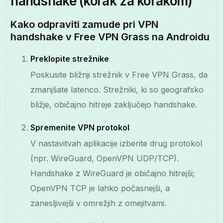
handshake (korak za korakom)
Kako odpraviti zamude pri VPN
handshake v Free VPN Grass na Androidu
Preklopite strežnike
Poskusite bližnji strežnik v Free VPN Grass, da
zmanjšate latenco. Strežniki, ki so geografsko
bližje, običajno hitreje zaključejo handshake.
Spremenite VPN protokol
V nastavitvah aplikacije izberite drug protokol
(npr. WireGuard, OpenVPN UDP/TCP).
Handshake z WireGuard je običajno hitrejši;
OpenVPN TCP je lahko počasnejši, a
zanesljivejši v omrežjih z omejitvami.