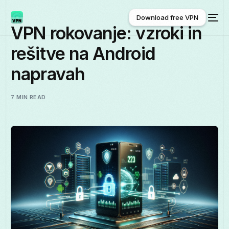
Download free VPN
VPN rokovanje: vzroki in
rešitve na Android
Download free VPN
napravah
7 MIN READ
Slovenščina