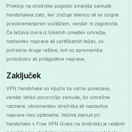
Preklop na strežnike pogosto zmanjša zamude
handshakea zato, ker znižuje latenco ali se izogne
preobremenjenim vozliščem, vendar ni zagotovila.
Če težava izvira iz lokalnih omejitev omrežja,
nastavitev naprave ali certifikatnih težav, so
potrebne druge rešitve, kot so sprememba
protokolov ali prilagoditve naprave.
Zaključek
VPN handshake so ključni za varne povezave,
vendar lahko povzročijo zamude, ko omrežne
razmere, obremenitev strežnika ali nastavitve
naprave niso optimalne. Večina zamud pri
handshake v Free VPN Grass na Androidu je rešljivih