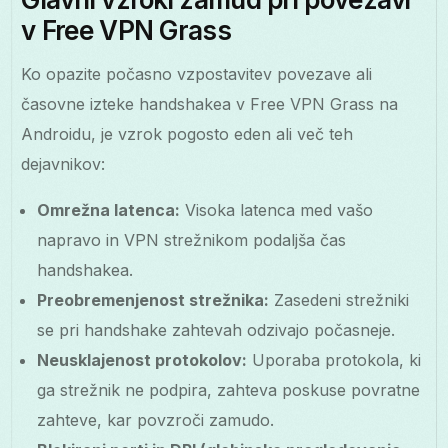
v Free VPN Grass
Ko opazite počasno vzpostavitev povezave ali
časovne izteke handshakea v Free VPN Grass na
Androidu, je vzrok pogosto eden ali več teh
dejavnikov:
Omrežna latenca:
Visoka latenca med vašo
napravo in VPN strežnikom podaljša čas
handshakea.
Preobremenjenost strežnika:
Zasedeni strežniki
se pri handshake zahtevah odzivajo počasneje.
Neusklajenost protokolov:
Uporaba protokola, ki
ga strežnik ne podpira, zahteva poskuse povratne
zahteve, kar povzroči zamudo.