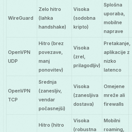
Splošna
Zelo hitro
Visoka
uporaba,
WireGuard
(lahka
(sodobna
mobilne
handshake)
kripto)
naprave
Hitro (brez
Pretakanje,
Visoka
OpenVPN
povezave,
aplikacije z
(zrel,
UDP
manj
nizko
prilagodljiv)
ponovitev)
latenco
Srednja
Visoka
Omejene
OpenVPN
(zanesljiv,
(zanesljiva
mreže ali
TCP
vendar
dostava)
firewalls
počasnejši)
Visoka
Mobilni
Hitro (hitro
(robustna
roaming,