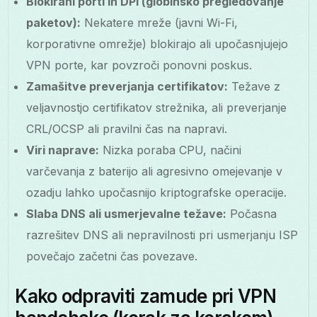
Blokirani porti in DPI (globinsko pregledovanje
paketov):
Nekatere mreže (javni Wi-Fi,
korporativne omrežje) blokirajo ali upočasnjujejo
VPN porte, kar povzroči ponovni poskus.
Zamašitve preverjanja certifikatov:
Težave z
veljavnostjo certifikatov strežnika, ali preverjanje
CRL/OCSP ali pravilni čas na napravi.
Viri naprave:
Nizka poraba CPU, načini
varčevanja z baterijo ali agresivno omejevanje v
ozadju lahko upočasnijo kriptografske operacije.
Slaba DNS ali usmerjevalne težave:
Počasna
razrešitev DNS ali nepravilnosti pri usmerjanju ISP
povečajo začetni čas povezave.
Kako odpraviti zamude pri VPN