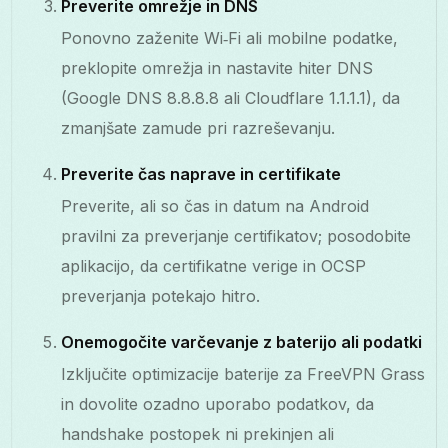
Preverite omrežje in DNS
Ponovno zaženite Wi‑Fi ali mobilne podatke,
preklopite omrežja in nastavite hiter DNS
(Google DNS 8.8.8.8 ali Cloudflare 1.1.1.1), da
zmanjšate zamude pri razreševanju.
Preverite čas naprave in certifikate
Preverite, ali so čas in datum na Android
pravilni za preverjanje certifikatov; posodobite
aplikacijo, da certifikatne verige in OCSP
preverjanja potekajo hitro.
Onemogočite varčevanje z baterijo ali podatki
Izključite optimizacije baterije za FreeVPN Grass
in dovolite ozadno uporabo podatkov, da
handshake postopek ni prekinjen ali