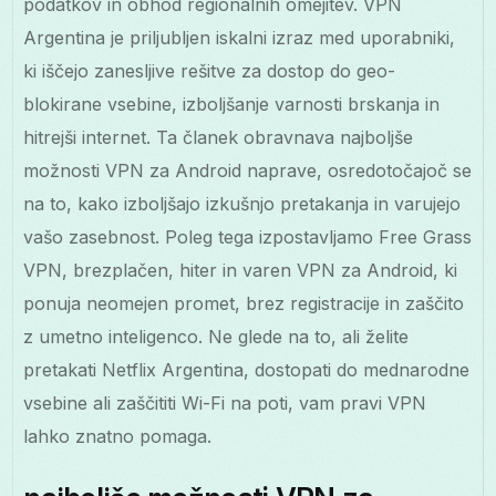
podatkov in obhod regionalnih omejitev. VPN
Argentina je priljubljen iskalni izraz med uporabniki,
ki iščejo zanesljive rešitve za dostop do geo-
blokirane vsebine, izboljšanje varnosti brskanja in
hitrejši internet. Ta članek obravnava najboljše
možnosti VPN za Android naprave, osredotočajoč se
na to, kako izboljšajo izkušnjo pretakanja in varujejo
vašo zasebnost. Poleg tega izpostavljamo Free Grass
VPN, brezplačen, hiter in varen VPN za Android, ki
ponuja neomejen promet, brez registracije in zaščito
z umetno inteligenco. Ne glede na to, ali želite
pretakati Netflix Argentina, dostopati do mednarodne
vsebine ali zaščititi Wi-Fi na poti, vam pravi VPN
lahko znatno pomaga.