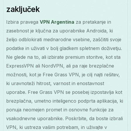
zaključek
Izbira pravega
VPN Argentina
za pretakanje in
zasebnost je ključna za uporabnike Androida, ki
želijo odblokirati mednarodne vsebine, zaščititi svoje
podatke in uživati v bolj gladkem spletnem doživetju.
Ne glede na to, ali izbirate premium storitve, kot sta
ExpressVPN ali NordVPN, ali pa raje brezplačne
možnosti, kot je Free Grass VPN, je cilj najti rešitev,
ki uravnoteži hitrost, varnost in enostavnost
uporabe. Free Grass VPN se posebej izpostavlja kot
brezplačna, umetno inteligenco podprta aplikacija, ki
ponuja neomejen promet in osnovne funkcije za
vsakodnevne uporabnike. Poskrbite, da boste izbrali
VPN, ki ustreza vašim potrebam, in uživajte v