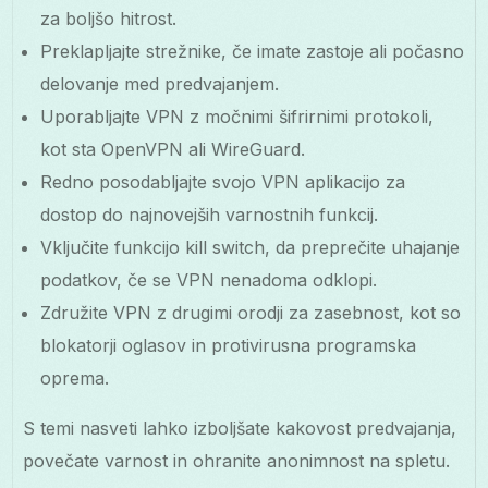
za boljšo hitrost.
Preklapljajte strežnike, če imate zastoje ali počasno
delovanje med predvajanjem.
Uporabljajte VPN z močnimi šifrirnimi protokoli,
kot sta OpenVPN ali WireGuard.
Redno posodabljajte svojo VPN aplikacijo za
dostop do najnovejših varnostnih funkcij.
Vključite funkcijo kill switch, da preprečite uhajanje
podatkov, če se VPN nenadoma odklopi.
Združite VPN z drugimi orodji za zasebnost, kot so
blokatorji oglasov in protivirusna programska
oprema.
S temi nasveti lahko izboljšate kakovost predvajanja,
povečate varnost in ohranite anonimnost na spletu.