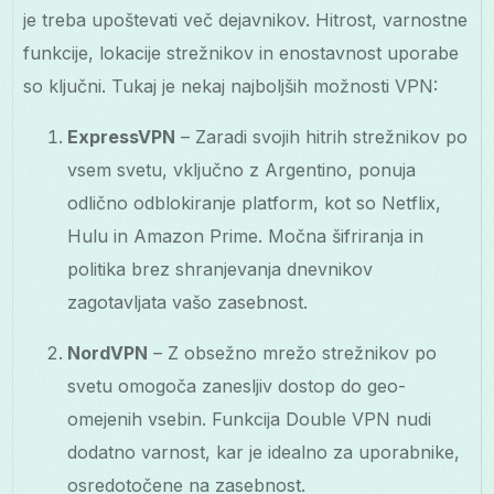
je treba upoštevati več dejavnikov. Hitrost, varnostne
funkcije, lokacije strežnikov in enostavnost uporabe
so ključni. Tukaj je nekaj najboljših možnosti VPN:
ExpressVPN
– Zaradi svojih hitrih strežnikov po
vsem svetu, vključno z Argentino, ponuja
odlično odblokiranje platform, kot so Netflix,
Hulu in Amazon Prime. Močna šifriranja in
politika brez shranjevanja dnevnikov
zagotavljata vašo zasebnost.
NordVPN
– Z obsežno mrežo strežnikov po
svetu omogoča zanesljiv dostop do geo-
omejenih vsebin. Funkcija Double VPN nudi
dodatno varnost, kar je idealno za uporabnike,
osredotočene na zasebnost.