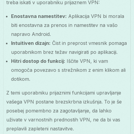
treba iskati v uporabniku prijaznem VPN:
Enostavna namestitev:
Aplikacija VPN bi morala
biti enostavna za prenos in namestitev na vašo
napravo Android.
Intuitiven dizajn:
Čist in preprost vmesnik pomaga
uporabnikom brez težav navigirati po aplikaciji.
Hitri dostop do funkcij:
Iščite VPN, ki vam
omogoča povezavo s strežnikom z enim klikom ali
dotikom.
Z temi uporabniku prijaznimi funkcijami upravljanje
vašega VPN postane brezskrbna izkušnja. To je še
posebej pomembno za zagotavljanje, da lahko
uživate v varnostnih prednostih VPN, ne da bi vas
preplavili zapleteni nastavitve.