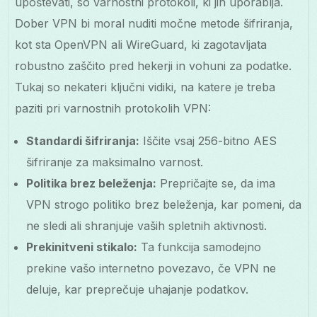
upoštevati, so varnostni protokoli, ki jih uporablja.
Dober VPN bi moral nuditi močne metode šifriranja,
kot sta OpenVPN ali WireGuard, ki zagotavljata
robustno zaščito pred hekerji in vohuni za podatke.
Tukaj so nekateri ključni vidiki, na katere je treba
paziti pri varnostnih protokolih VPN:
Standardi šifriranja:
Iščite vsaj 256-bitno AES
šifriranje za maksimalno varnost.
Politika brez beleženja:
Prepričajte se, da ima
VPN strogo politiko brez beleženja, kar pomeni, da
ne sledi ali shranjuje vaših spletnih aktivnosti.
Prekinitveni stikalo:
Ta funkcija samodejno
prekine vašo internetno povezavo, če VPN ne
deluje, kar preprečuje uhajanje podatkov.