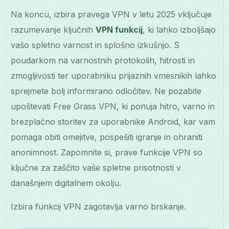
Na koncu, izbira pravega VPN v letu 2025 vključuje
razumevanje ključnih
VPN funkcij
, ki lahko izboljšajo
vašo spletno varnost in splošno izkušnjo. S
poudarkom na varnostnih protokolih, hitrosti in
zmogljivosti ter uporabniku prijaznih vmesnikih lahko
sprejmete bolj informirano odločitev. Ne pozabite
upoštevati Free Grass VPN, ki ponuja hitro, varno in
brezplačno storitev za uporabnike Android, kar vam
pomaga obiti omejitve, pospešiti igranje in ohraniti
anonimnost. Zapomnite si, prave funkcije VPN so
ključne za zaščito vaše spletne prisotnosti v
današnjem digitalnem okolju.
Izbira funkcij VPN zagotavlja varno brskanje.