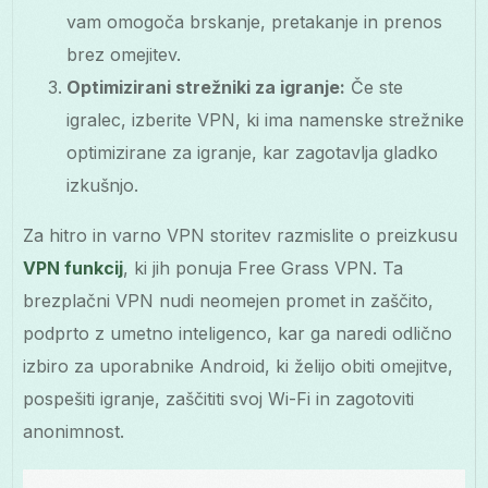
vam omogoča brskanje, pretakanje in prenos
brez omejitev.
Optimizirani strežniki za igranje:
Če ste
igralec, izberite VPN, ki ima namenske strežnike
optimizirane za igranje, kar zagotavlja gladko
izkušnjo.
Za hitro in varno VPN storitev razmislite o preizkusu
VPN funkcij
, ki jih ponuja Free Grass VPN. Ta
brezplačni VPN nudi neomejen promet in zaščito,
podprto z umetno inteligenco, kar ga naredi odlično
izbiro za uporabnike Android, ki želijo obiti omejitve,
pospešiti igranje, zaščititi svoj Wi-Fi in zagotoviti
anonimnost.