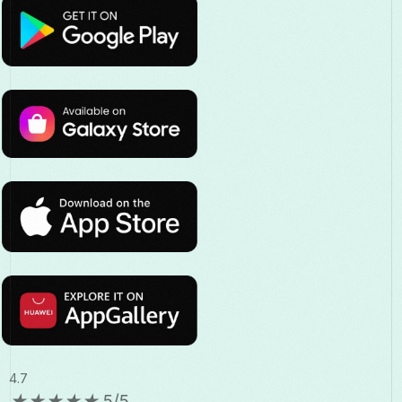
4.7
★
★
★
★
★
5/5