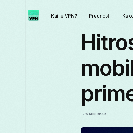
Kaj je VPN?
Prednosti
Kako
Hitro
mobil
prime
6 MIN READ