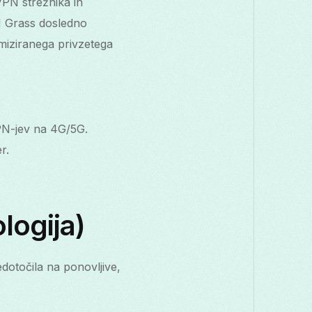
VPN strežnika in
PN Grass dosledno
miziranega privzetega
VPN-jev na 4G/5G.
r.
logija)
dotočila na ponovljive,