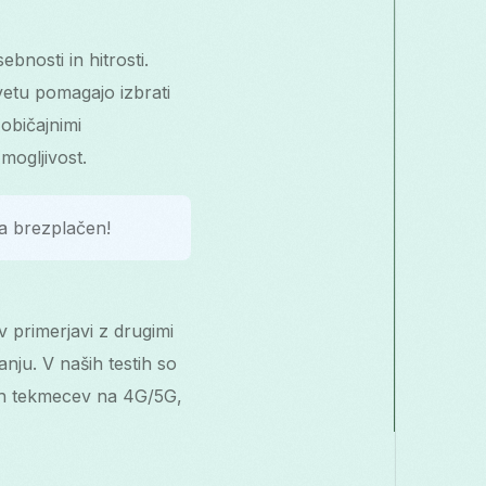
nosti in hitrosti.
vetu pomagajo izbrati
običajnimi
mogljivost.
a brezplačen!
v primerjavi z drugimi
nju. V naših testih so
nih tekmecev na 4G/5G,