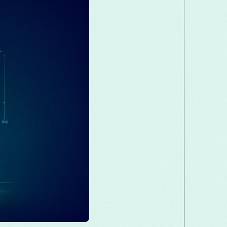
Македонски
Melayu
മലയാളം
Română
Русский
Српски
ස
తెలుగు
ไทย