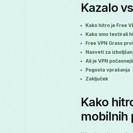
Kazalo v
Kako hitro je Free 
Kako smo testirali h
Free VPN Grass prot
Nasveti za izboljšan
Ali je VPN počasnejš
Pogosta vprašanja
Zaključek
Kako hitr
mobilnih 