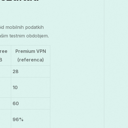
id mobilnih podatkih
našim testnim obdobjem.
Free
Premium VPN
B
(referenca)
28
10
60
96%