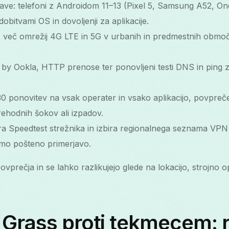
ve: telefoni z Androidom 11–13 (Pixel 5, Samsung A52, On
obitvami OS in dovoljenji za aplikacije.
: več omrežij 4G LTE in 5G v urbanih in predmestnih območ
 by Ookla, HTTP prenose ter ponovljeni testi DNS in ping z
30 ponovitev na vsak operater in vsako aplikacijo, povpreč
rehodnih šokov ali izpadov.
bira Speedtest strežnika in izbira regionalnega seznama VPN 
imo pošteno primerjavo.
vprečja in se lahko razlikujejo glede na lokacijo, strojno
Grass proti tekmecem: r