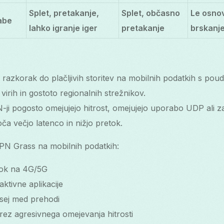
Splet, pretakanje,
Splet, občasno
Le osno
abe
lahko igranje iger
pretakanje
brskanj
razkorak do plačljivih storitev na mobilnih podatkih s pou
virih in gostoto regionalnih strežnikov.
-ji pogosto omejujejo hitrost, omejujejo uporabo UDP ali za
ča večjo latenco in nižjo pretok.
VPN Grass na mobilnih podatkih:
tok na 4G/5G
aktivne aplikacije
 sej med prehodi
ez agresivnega omejevanja hitrosti