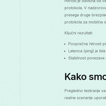
Hitrost je odvisna od v
protokola. V nadzorova
presega druge brezplač
protokola za mobilna o
Ključni rezultati:
Povprečne hitrosti p
Latenca (ping) je bila 
Stabilnost povezave j
Kako smo 
Pregledno testiranje v
realne scenarije upor