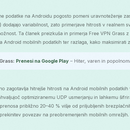
ne podatke na Androidu pogosto pomeni uravnoteženje zaseb
dodajajo variabilnost, zato primerjave hitrosti v realnem s
ožnost. Ta članek preizkuša in primerja Free VPN Grass z 
 Android mobilnih podatkih ter razlaga, kako maksimirati z
Grass:
Prenesi na Google Play
– Hiter, varen in popolnom
 zagotavlja hitrejše hitrosti na Android mobilnih podatkih 
hvaljujoč optimiziranemu UDP usmerjanju in lahkemu šifrira
i prenosa približno 20–40 % višje od priljubljenih brezplač
j prekinitev povezav na preobremenjenih mobilnih omrežjih.