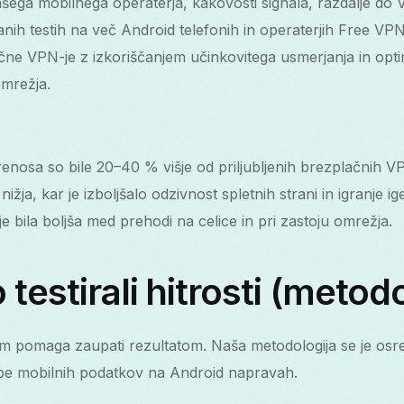
ašega mobilnega operaterja, kakovosti signala, razdalje do 
nih testih na več Android telefonih in operaterjih Free V
ne VPN-je z izkoriščanjem učinkovitega usmerjanja in opti
mrežja.
renosa so bile 20–40 % višje od priljubljenih brezplačnih 
nižja, kar je izboljšalo odzivnost spletnih strani in igranje ige
e bila boljša med prehodi na celice in pri zastoju omrežja.
testirali hitrosti (metodo
am pomaga zaupati rezultatom. Naša metodologija se je osre
abe mobilnih podatkov na Android napravah.