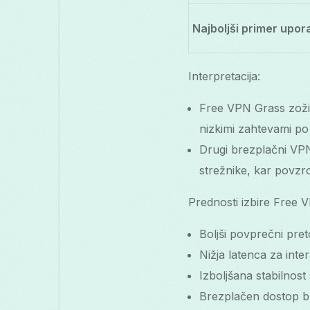
Najboljši primer upor
Interpretacija:
Free VPN Grass zoži 
nizkimi zahtevami po 
Drugi brezplačni VPN
strežnike, kar povzro
Prednosti izbire Free 
Boljši povprečni pre
Nižja latenca za inter
Izboljšana stabilnost
Brezplačen dostop br