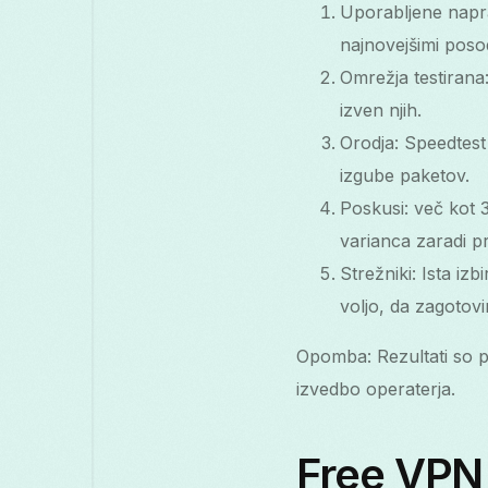
Uporabljene napra
najnovejšimi posod
Omrežja testirana
izven njih.
Orodja: Speedtest
izgube paketov.
Poskusi: več kot 
varianca zaradi p
Strežniki: Ista iz
voljo, da zagotov
Opomba: Rezultati so po
izvedbo operaterja.
Free VPN 