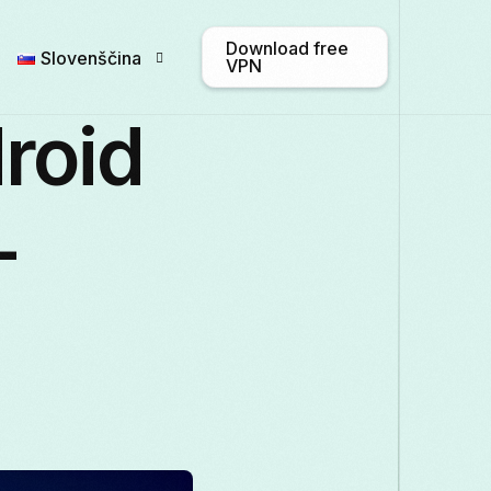
Download free
Slovenščina
VPN
roid
English
Afrikaans
Shqip
አ
–
Български
ဗမာစာ
Català
Français
Galego
ქართული
Deu
Italiano
日本語
ಕನ್ನಡ
Қазақ т