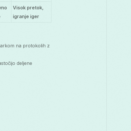
vno
Visok pretok,
e
igranje iger
darkom na protokolih z
stočijo deljene