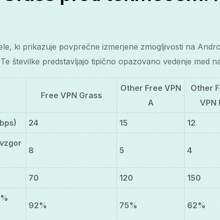
ele, ki prikazuje povprečne izmerjene zmogljivosti na Andro
. Te številke predstavljajo tipično opazovano vedenje med 
Other Free VPN
Other 
Free VPN Grass
A
VPN 
bps)
24
15
12
vzgor
8
5
4
70
120
150
(%
92%
75%
62%