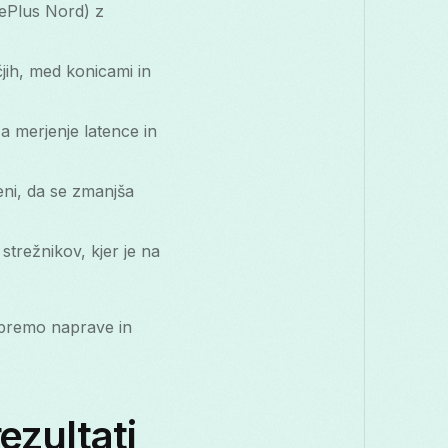
ePlus Nord) z
jih, med konicami in
a merjenje latence in
eni, da se zmanjša
strežnikov, kjer je na
 opremo naprave in
ezultati