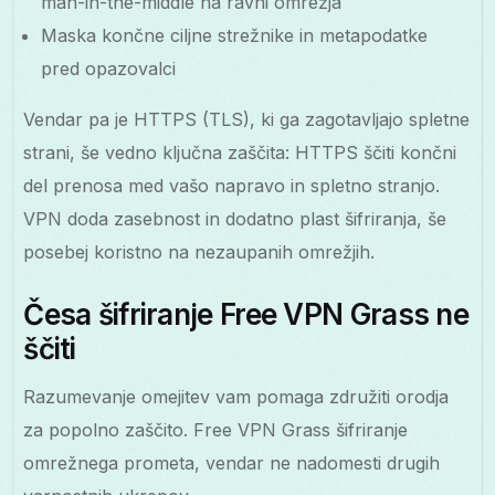
man-in-the-middle na ravni omrežja
Maska končne ciljne strežnike in metapodatke
pred opazovalci
Vendar pa je HTTPS (TLS), ki ga zagotavljajo spletne
strani, še vedno ključna zaščita: HTTPS ščiti končni
del prenosa med vašo napravo in spletno stranjo.
VPN doda zasebnost in dodatno plast šifriranja, še
posebej koristno na nezaupanih omrežjih.
Česa šifriranje Free VPN Grass ne
ščiti
Razumevanje omejitev vam pomaga združiti orodja
za popolno zaščito. Free VPN Grass šifriranje
omrežnega prometa, vendar ne nadomesti drugih