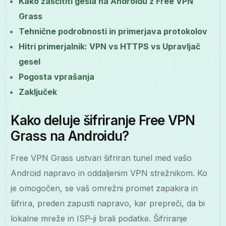
Kako zaščititi gesla na Androidu z Free VPN
Grass
Tehnične podrobnosti in primerjava protokolov
Hitri primerjalnik: VPN vs HTTPS vs Upravljač
gesel
Pogosta vprašanja
Zaključek
Kako deluje šifriranje Free VPN
Grass na Androidu?
Free VPN Grass ustvari šifriran tunel med vašo
Android napravo in oddaljenim VPN strežnikom. Ko
je omogočen, se vaš omrežni promet zapakira in
šifrira, preden zapusti napravo, kar prepreči, da bi
lokalne mreže in ISP-ji brali podatke. Šifriranje