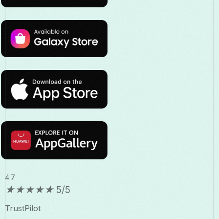
4.7
★
★
★
★
★
5/5
TrustPilot