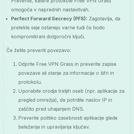
Preverite, katere protokole Free VPN Grass
omogoča v naprednih nastavitvah.
Perfect Forward Secrecy (PFS):
Zagotavlja, da
pretekle seje ostanejo varne tudi če bodo
kompromitirani dolgoročni ključi.
Če želite preveriti povezavo:
Odprite Free VPN Grass in preverite zapise
povezave ali stanje za informacije o šifri in
protokolu.
Uporabite orodja tretjih oseb (npr. aplikacije za
pregled omrežja), da potrdite naslov IP in
zaščito pred uhajanjem DNS.
Preverite politiko zasebnosti aplikacije glede
beleženja in upravljanja ključev.