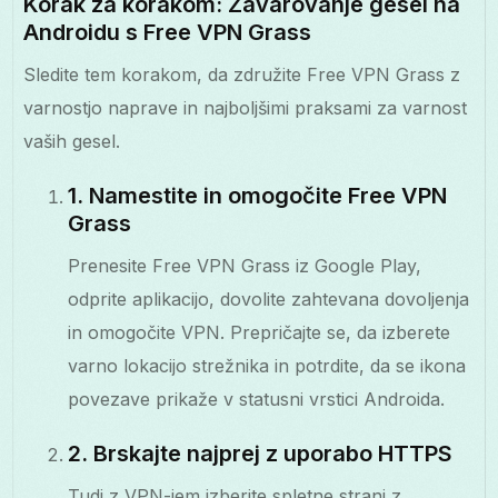
Korak za korakom: Zavarovanje gesel na
Androidu s Free VPN Grass
Sledite tem korakom, da združite Free VPN Grass z
varnostjo naprave in najboljšimi praksami za varnost
vaših gesel.
1. Namestite in omogočite Free VPN
Grass
Prenesite Free VPN Grass iz Google Play,
odprite aplikacijo, dovolite zahtevana dovoljenja
in omogočite VPN. Prepričajte se, da izberete
varno lokacijo strežnika in potrdite, da se ikona
povezave prikaže v statusni vrstici Androida.
2. Brskajte najprej z uporabo HTTPS
Tudi z VPN-jem izberite spletne strani z