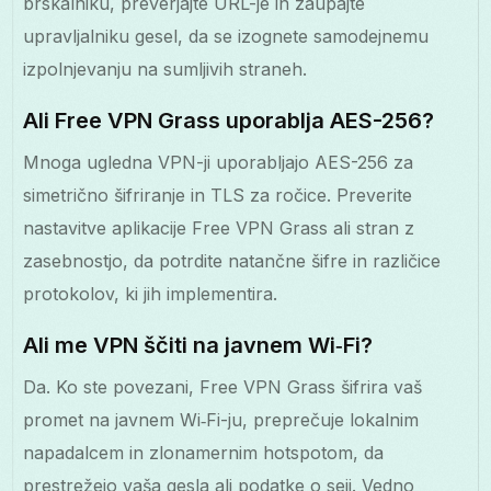
brskalniku, preverjajte URL-je in zaupajte
upravljalniku gesel, da se izognete samodejnemu
izpolnjevanju na sumljivih straneh.
Ali Free VPN Grass uporablja AES-256?
Mnoga ugledna VPN-ji uporabljajo AES-256 za
simetrično šifriranje in TLS za ročice. Preverite
nastavitve aplikacije Free VPN Grass ali stran z
zasebnostjo, da potrdite natančne šifre in različice
protokolov, ki jih implementira.
Ali me VPN ščiti na javnem Wi‑Fi?
Da. Ko ste povezani, Free VPN Grass šifrira vaš
promet na javnem Wi‑Fi-ju, preprečuje lokalnim
napadalcem in zlonamernim hotspotom, da
prestrežejo vaša gesla ali podatke o seji. Vedno