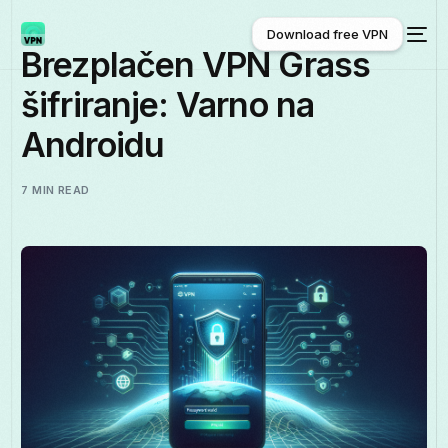
Download free VPN
Brezplačen VPN Grass
šifriranje: Varno na
Download free VPN
Androidu
7 MIN READ
Slovenščina