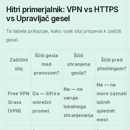
Hitri primerjalnik: VPN vs HTTPS
vs Upravljač gesel
Ta tabela prikazuje, kako vsak sloj prispeva k zaščiti
gesel.
Ščiti gesla
Ščiti
Zaščitni
Ščiti pred
med
shranjena
sloj
phishingom?
prenosom?
gesla?
Ne — ne
Ne — ne
Free VPN
Da — šifrira
more zaznati
varuje
Grass
omrežni
lažnih
lokalnega
(VPN)
promet
spletnih
shranjevanja
mest