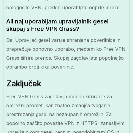
omogočite VPN, preden uporabljate odprte mreže.
Ali naj uporabljam upravljalnik gesel
skupaj s Free VPN Grass?
Da. Upravljač gesel varuje shranjena poverilnica in
preprečuje ponovno uporabo, medtem ko Free VPN
Grass šifrira prenos. Skupaj zagotavljata popolnejšo
obrambo proti kraji poverilnic.
Zaključek
Free VPN Grass zagotavlja močno šifriranje za
omrežni promet, kar znatno zmanjša tveganje
prestrezanja gesel na nezaupanih omrežjih. Za
popolno zaščito povežite VPN z HTTPS, zanesljivim
upravljalnikom gesel, rednimi posodobitvami OS in