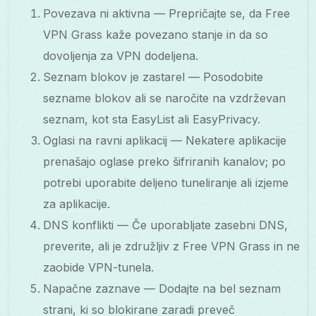
Povezava ni aktivna — Prepričajte se, da Free
VPN Grass kaže povezano stanje in da so
dovoljenja za VPN dodeljena.
Seznam blokov je zastarel — Posodobite
sezname blokov ali se naročite na vzdrževan
seznam, kot sta EasyList ali EasyPrivacy.
Oglasi na ravni aplikacij — Nekatere aplikacije
prenašajo oglase preko šifriranih kanalov; po
potrebi uporabite deljeno tuneliranje ali izjeme
za aplikacije.
DNS konflikti — Če uporabljate zasebni DNS,
preverite, ali je združljiv z Free VPN Grass in ne
zaobide VPN-tunela.
Napačne zaznave — Dodajte na bel seznam
strani, ki so blokirane zaradi preveč