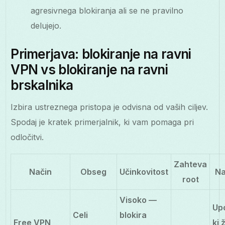
agresivnega blokiranja ali se ne pravilno
delujejo.
Primerjava: blokiranje na ravni
VPN vs blokiranje na ravni
brskalnika
Izbira ustreznega pristopa je odvisna od vaših ciljev.
Spodaj je kratek primerjalnik, ki vam pomaga pri
odločitvi.
Zahteva
Način
Obseg
Učinkovitost
Na
root
Visoko —
Upo
Celi
blokira
Free VPN
ki 