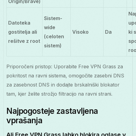
Origin/Brave)
Na
Sistem-
Datoteka
upo
wide
gostitelja ali
Visoko
Da
ki 
(celoten
rešitve z root
sp
sistem)
roo
Priporočeni pristop: Uporabite Free VPN Grass za
pokritost na ravni sistema, omogočite zasebni DNS
za zasebnost DNS in dodajte brskalniški blokator
tam, kjer želite strožjo filtracijo na ravni strani.
Najpogosteje zastavljena
vprašanja
Ali Free VPN Grass lahko blokira oglase v