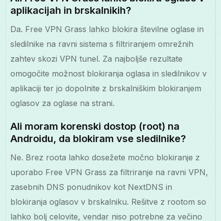
aplikacijah in brskalnikih?
Da. Free VPN Grass lahko blokira številne oglase in
sledilnike na ravni sistema s filtriranjem omrežnih
zahtev skozi VPN tunel. Za najboljše rezultate
omogočite možnost blokiranja oglasa in sledilnikov v
aplikaciji ter jo dopolnite z brskalniškim blokiranjem
oglasov za oglase na strani.
Ali moram korenski dostop (root) na
Androidu, da blokiram vse sledilnike?
Ne. Brez roota lahko dosežete močno blokiranje z
uporabo Free VPN Grass za filtriranje na ravni VPN,
zasebnih DNS ponudnikov kot NextDNS in
blokiranja oglasov v brskalniku. Rešitve z rootom so
lahko bolj celovite, vendar niso potrebne za večino