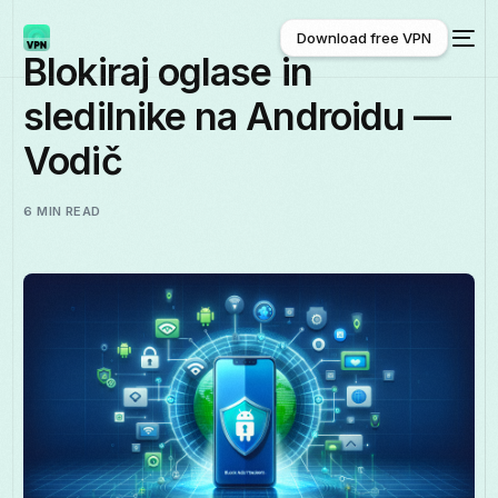
Download free VPN
Blokiraj oglase in
sledilnike na Androidu —
Download free VPN
Vodič
6 MIN READ
Slovenščina