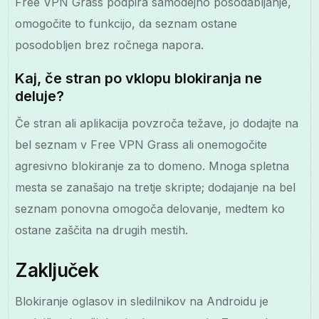
Free VPN Grass podpira samodejno posodabljanje,
omogočite to funkcijo, da seznam ostane
posodobljen brez ročnega napora.
Kaj, če stran po vklopu blokiranja ne
deluje?
Če stran ali aplikacija povzroča težave, jo dodajte na
bel seznam v Free VPN Grass ali onemogočite
agresivno blokiranje za to domeno. Mnoga spletna
mesta se zanašajo na tretje skripte; dodajanje na bel
seznam ponovna omogoča delovanje, medtem ko
ostane zaščita na drugih mestih.
Zaključek
Blokiranje oglasov in sledilnikov na Androidu je