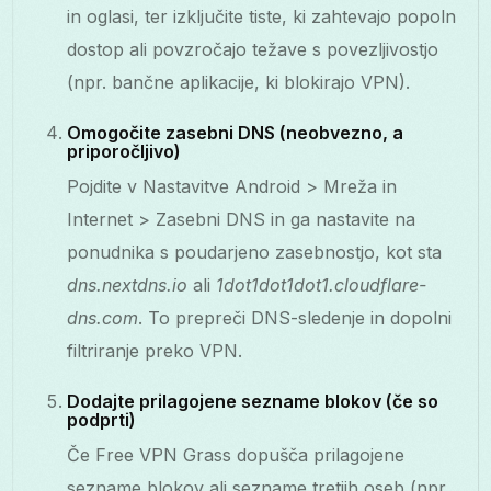
in oglasi, ter izključite tiste, ki zahtevajo popoln
dostop ali povzročajo težave s povezljivostjo
(npr. bančne aplikacije, ki blokirajo VPN).
Omogočite zasebni DNS (neobvezno, a
priporočljivo)
Pojdite v Nastavitve Android > Mreža in
Internet > Zasebni DNS in ga nastavite na
ponudnika s poudarjeno zasebnostjo, kot sta
dns.nextdns.io
ali
1dot1dot1dot1.cloudflare-
dns.com
. To prepreči DNS-sledenje in dopolni
filtriranje preko VPN.
Dodajte prilagojene sezname blokov (če so
podprti)
Če Free VPN Grass dopušča prilagojene
sezname blokov ali sezname tretjih oseb (npr.