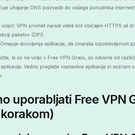
uje uhajanje DNS poizvedb do vašega ponudnika internetni
a voljo): VPN promet naredi videti kot običajen HTTPS ali d
ekciji paketov (DPI).
: Omejuje dovoljenja aplikacije, da zmanjša izpostavljenost
te, ki so na voljo v Free VPN Grass, so odvisne od različ
 aplikacije. Vedno preglejte nastavitve aplikacije in sezna
h.
o uporabljati Free VPN 
a korakom)