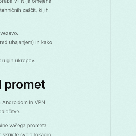
uporaba VPN-ja omejena
ičnih zaščit, ki jih
ovezavo.
 pred uhajanjem) in kako
 drugih ukrepov.
d promet
m Androidom in VPN
dločitve.
sebine vašega prometa.
skrijete svojo lokacijo.