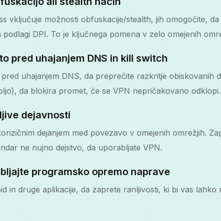
uskacijo ali stealth način
 vključuje možnosti obfuskacije/stealth, jih omogočite, d
 podlagi DPI. To je ključnega pomena v zelo omejenih omre
to pred uhajanjem DNS in kill switch
 pred uhajanjem DNS, da preprečite razkritje obiskovanih d
voljo), da blokira promet, če se VPN nepričakovano odklopi.
jive dejavnosti
okorizičnim dejanjem med povezavo v omejenih omrežjih. Zapo
endar ne nujno dejstvo, da uporabljate VPN.
bljajte programsko opremo naprave
 in druge aplikacije, da zaprete ranljivosti, ki bi vas lahko 