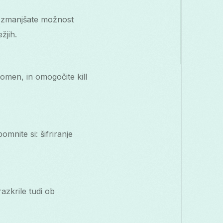
a zmanjšate možnost
žjih.
omen, in omogočite kill
mnite si: šifriranje
razkrile tudi ob