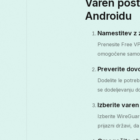
Varen post
Androidu
Namestitev z 
Prenesite Free VP
omogočene samode
Preverite dovo
Dodelite le potre
se dodeljevanju do
Izberite varen
Izberite WireGuar
prijazni državi, da