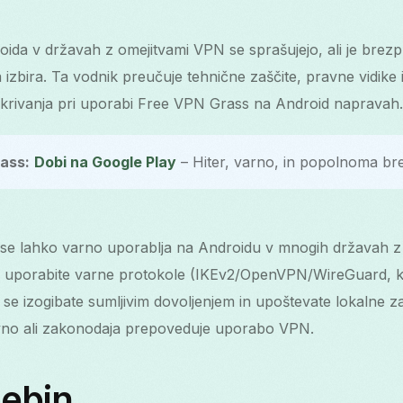
da v državah z omejitvami VPN se sprašujejo, ali je brezpla
izbira. Ta vodnik preučuje tehnične zaščite, pravne vidike 
krivanja pri uporabi Free VPN Grass na Android napravah.
ass:
Dobi na Google Play
– Hiter, varno, in popolnoma br
e lahko varno uporablja na Androidu v mnogih državah z
, uporabite varne protokole (IKEv2/OpenVPN/WireGuard, kj
, se izogibate sumljivim dovoljenjem in upoštevate lokalne z
ivno ali zakonodaja prepoveduje uporabo VPN.
sebin