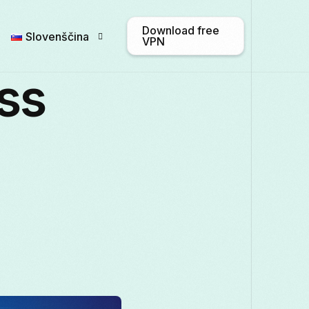
Download free
Slovenščina
VPN
ass
English
Afrikaans
Shqip
አ
Български
ဗမာစာ
Català
Français
Galego
ქართული
Deu
Italiano
日本語
ಕನ್ನಡ
Қазақ т