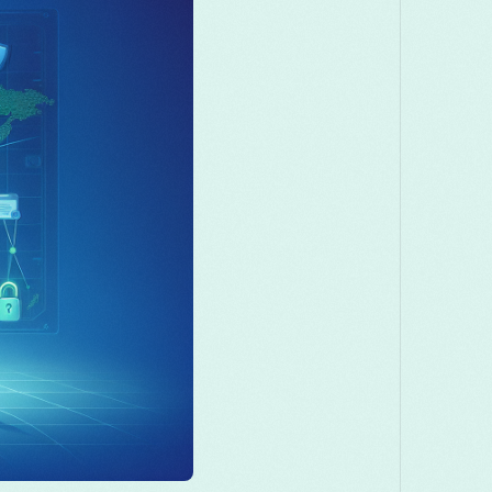
Македонски
Melayu
മലയാളം
Română
Русский
Српски
ස
తెలుగు
ไทย