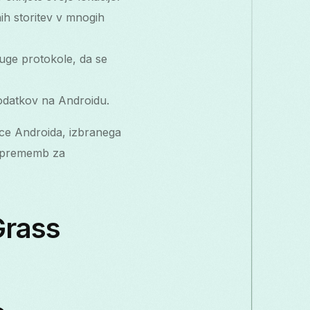
h storitev v mnogih
ruge protokole, da se
 podatkov na Androidu.
ice Androida, izbranega
m sprememb za
Grass