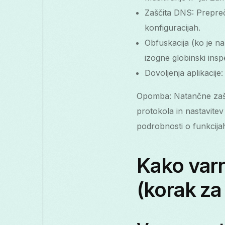
Zaščita DNS: Prepreč
konfiguracijah.
Obfuskacija (ko je n
izogne globinski insp
Dovoljenja aplikacije
Opomba: Natančne zašči
protokola in nastavitev
podrobnosti o funkcija
Kako varn
(korak z