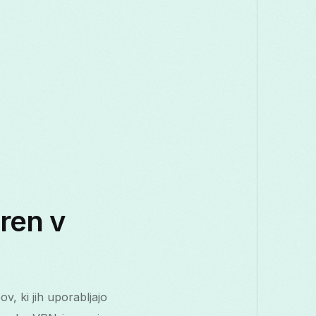
aren v
v, ki jih uporabljajo