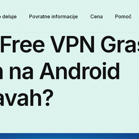
 deluje
Povratne informacije
Cena
Pomoč
e Free VPN Gr
 na Android
avah?