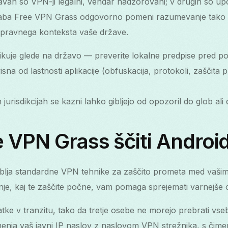
žavah so VPN-ji legalni, vendar nadzorovani; v drugih so 
ba Free VPN Grass odgovorno pomeni razumevanje tako tehn
di pravnega konteksta vaše države.
zlikuje glede na državo — preverite lokalne predpise pred p
isna od lastnosti aplikacije (obfuskacija, protokoli, zaščita
 jurisdikcijah se kazni lahko gibljejo od opozoril do glob ali
 VPN Grass ščiti Androi
lja standardne VPN tehnike za zaščito prometa med vaši
e, kaj te zaščite počne, vam pomaga sprejemati varnejše o
odatke v tranzitu, tako da tretje osebe ne morejo prebrati v
enja vaš javni IP naslov z naslovom VPN strežnika, s čimer 