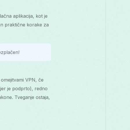
čna aplikacija, kot je
in praktične korake za
ezplačen!
 omejitvami VPN, če
er je podprto), redno
akone. Tveganje ostaja,