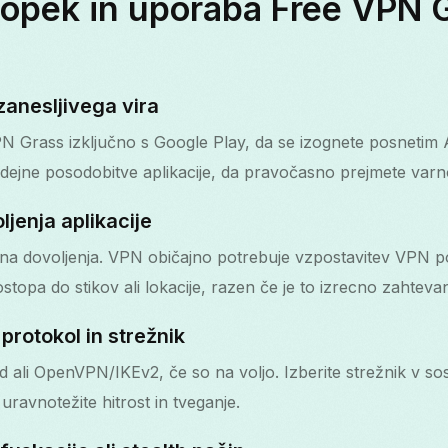
opek in uporaba Free VPN 
zanesljivega vira
N Grass izključno s Google Play, da se izognete posnetim 
jne posodobitve aplikacije, da pravočasno prejmete varn
ljenja aplikacije
bna dovoljenja. VPN običajno potrebuje vzpostavitev VPN p
stopa do stikov ali lokacije, razen če je to izrecno zahteva
 protokol in strežnik
d ali OpenVPN/IKEv2, če so na voljo. Izberite strežnik v so
 uravnotežite hitrost in tveganje.