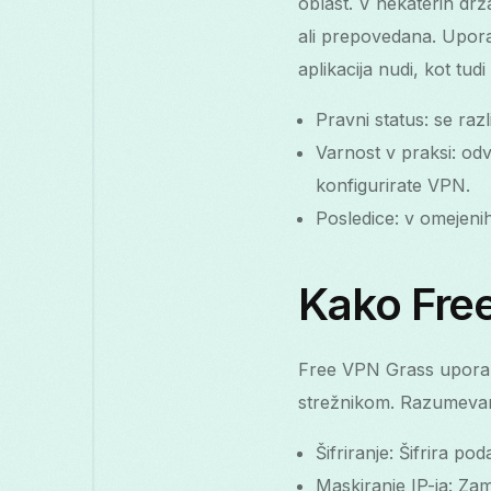
oblast. V nekaterih dr
ali prepovedana. Upora
aplikacija nudi, kot tu
Pravni status: se ra
Varnost v praksi: odv
konfigurirate VPN.
Posledice: v omejenih
Kako Free
Free VPN Grass uporab
strežnikom. Razumevanj
Šifriranje: Šifrira p
Maskiranje IP-ja: Zam