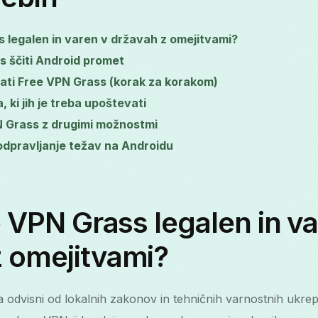
s legalen in varen v državah z omejitvami?
 ščiti Android promet
ati Free VPN Grass (korak za korakom)
, ki jih je treba upoštevati
N Grass z drugimi možnostmi
 odpravljanje težav na Androidu
ee VPN Grass legalen in v
z omejitvami?
a odvisni od lokalnih zakonov in tehničnih varnostnih ukrepo