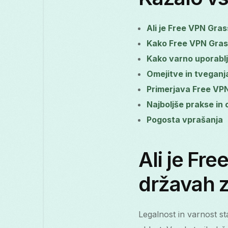
Ali je Free VPN Gras
Kako Free VPN Grass
Kako varno uporablj
Omejitve in tveganja
Primerjava Free VP
Najboljše prakse in
Pogosta vprašanja
Ali je Fr
državah 
Legalnost in varnost st