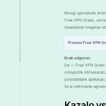
Mnogi uporabniki Androi
Free VPN Grass, varna 
zmanjšanje tveganja od
Prenesi Free VPN Gr
Krak odgovor:
Da — Free VPN Grass s
omogočite obfuskacijo
posodabljate aplikacijo
če je odkrivanje agres
Kazalo v