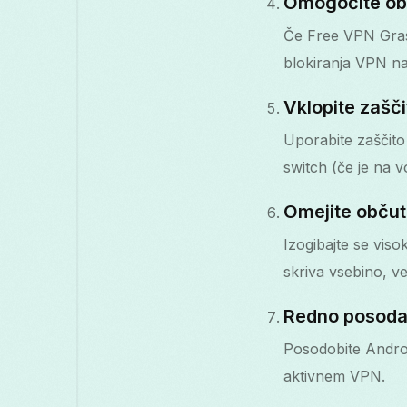
Omogočite obf
Če Free VPN Grass
blokiranja VPN na
Vklopite zašči
Uporabite zaščito
switch (če je na 
Omejite občutl
Izogibajte se vis
skriva vsebino, v
Redno posoda
Posodobite Android
aktivnem VPN.