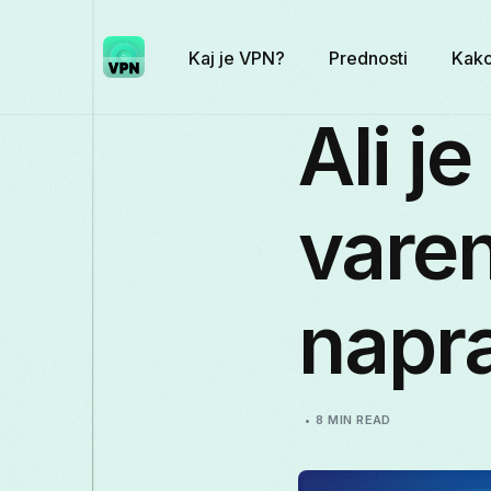
Kaj je VPN?
Prednosti
Kako
Ali j
varen
napr
8 MIN READ