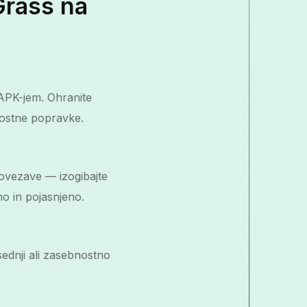
Grass na
APK-jem. Ohranite
ostne popravke.
ovezave — izogibajte
no in pojasnjeno.
sednji ali zasebnostno