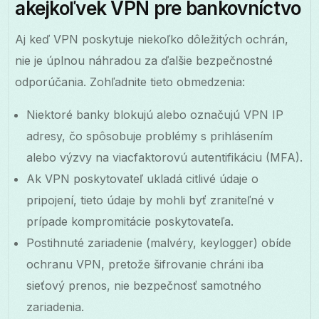
akejkoľvek VPN pre bankovníctvo
Aj keď VPN poskytuje niekoľko dôležitých ochrán,
nie je úplnou náhradou za ďalšie bezpečnostné
odporúčania. Zohľadnite tieto obmedzenia:
Niektoré banky blokujú alebo označujú VPN IP
adresy, čo spôsobuje problémy s prihlásením
alebo výzvy na viacfaktorovú autentifikáciu (MFA).
Ak VPN poskytovateľ ukladá citlivé údaje o
pripojení, tieto údaje by mohli byť zraniteľné v
prípade kompromitácie poskytovateľa.
Postihnuté zariadenie (malvéry, keylogger) obíde
ochranu VPN, pretože šifrovanie chráni iba
sieťový prenos, nie bezpečnosť samotného
zariadenia.