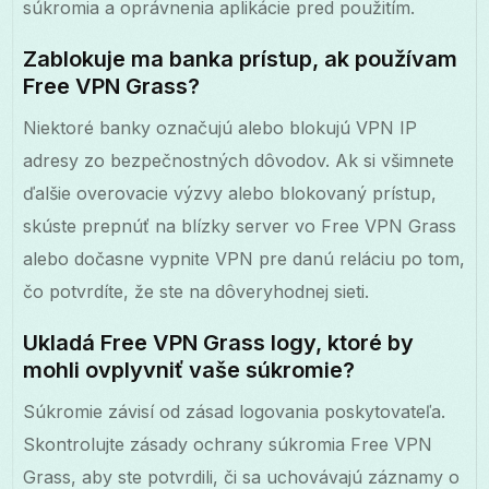
súkromia a oprávnenia aplikácie pred použitím.
Zablokuje ma banka prístup, ak používam
Free VPN Grass?
Niektoré banky označujú alebo blokujú VPN IP
adresy zo bezpečnostných dôvodov. Ak si všimnete
ďalšie overovacie výzvy alebo blokovaný prístup,
skúste prepnúť na blízky server vo Free VPN Grass
alebo dočasne vypnite VPN pre danú reláciu po tom,
čo potvrdíte, že ste na dôveryhodnej sieti.
Ukladá Free VPN Grass logy, ktoré by
mohli ovplyvniť vaše súkromie?
Súkromie závisí od zásad logovania poskytovateľa.
Skontrolujte zásady ochrany súkromia Free VPN
Grass, aby ste potvrdili, či sa uchovávajú záznamy o