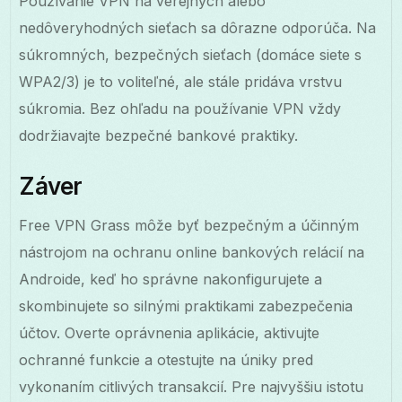
Používanie VPN na verejných alebo
nedôveryhodných sieťach sa dôrazne odporúča. Na
súkromných, bezpečných sieťach (domáce siete s
WPA2/3) je to voliteľné, ale stále pridáva vrstvu
súkromia. Bez ohľadu na používanie VPN vždy
dodržiavajte bezpečné bankové praktiky.
Záver
Free VPN Grass môže byť bezpečným a účinným
nástrojom na ochranu online bankových relácií na
Androide, keď ho správne nakonfigurujete a
skombinujete so silnými praktikami zabezpečenia
účtov. Overte oprávnenia aplikácie, aktivujte
ochranné funkcie a otestujte na úniky pred
vykonaním citlivých transakcií. Pre najvyššiu istotu