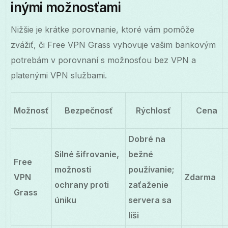
inými možnosťami
Nižšie je krátke porovnanie, ktoré vám pomôže
zvážiť, či Free VPN Grass vyhovuje vašim bankovým
potrebám v porovnaní s možnosťou bez VPN a
platenými VPN službami.
Možnosť
Bezpečnosť
Rýchlosť
Cena
Dobré na
Silné šifrovanie,
bežné
Free
možnosti
používanie;
VPN
Zdarma
ochrany proti
zaťaženie
Grass
úniku
servera sa
líši