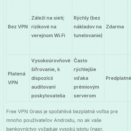
Záleží na sieti;
Rýchly (bez
Bez VPN
rizikové na
nákladov na
Zdarma
verejnom Wi‑Fi
tunelovanie)
Vysokoúrovňové
Často
šifrovanie, k
rýchlejšie
Platená
dispozícii
vďaka
Predplatn
VPN
audítovaní
prémiovým
poskytovatelia
serverom
Free VPN Grass je spoľahlivá bezplatná voľba pre
mnoho používateľov Androidu, no ak vaše
bankovníctvo vyžaduje vysokú istotu (napr.