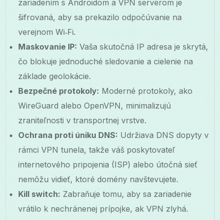
zariadením s Androidom a VPN serverom je
šifrovaná, aby sa prekazilo odpočúvanie na
verejnom Wi‑Fi.
Maskovanie IP:
Vaša skutočná IP adresa je skrytá,
čo blokuje jednoduché sledovanie a cielenie na
základe geolokácie.
Bezpečné protokoly:
Moderné protokoly, ako
WireGuard alebo OpenVPN, minimalizujú
zraniteľnosti v transportnej vrstve.
Ochrana proti úniku DNS:
Udržiava DNS dopyty v
rámci VPN tunela, takže váš poskytovateľ
internetového pripojenia (ISP) alebo útočná sieť
nemôžu vidieť, ktoré domény navštevujete.
Kill switch:
Zabraňuje tomu, aby sa zariadenie
vrátilo k nechránenej prípojke, ak VPN zlyhá.