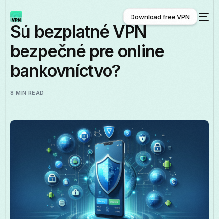
Download free VPN
Sú bezplatné VPN
bezpečné pre online
Download free VPN
bankovníctvo?
8 MIN READ
Slovenčina