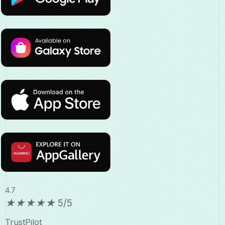
4.7
★
★
★
★
★
5/5
TrustPilot