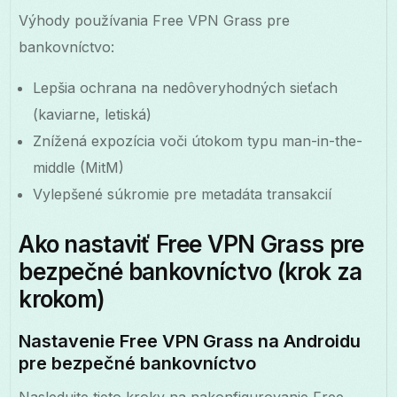
Výhody používania Free VPN Grass pre
bankovníctvo:
Lepšia ochrana na nedôveryhodných sieťach
(kaviarne, letiská)
Znížená expozícia voči útokom typu man-in-the-
middle (MitM)
Vylepšené súkromie pre metadáta transakcií
Ako nastaviť Free VPN Grass pre
bezpečné bankovníctvo (krok za
krokom)
Nastavenie Free VPN Grass na Androidu
pre bezpečné bankovníctvo
Nasledujte tieto kroky na nakonfigurovanie Free