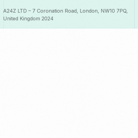
A24Z LTD – 7 Coronation Road, London, NW10 7PQ,
United Kingdom 2024