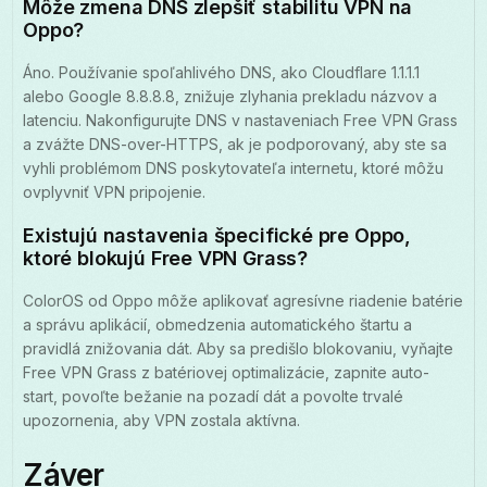
Môže zmena DNS zlepšiť stabilitu VPN na
Oppo?
Áno. Používanie spoľahlivého DNS, ako Cloudflare 1.1.1.1
alebo Google 8.8.8.8, znižuje zlyhania prekladu názvov a
latenciu. Nakonfigurujte DNS v nastaveniach Free VPN Grass
a zvážte DNS-over-HTTPS, ak je podporovaný, aby ste sa
vyhli problémom DNS poskytovateľa internetu, ktoré môžu
ovplyvniť VPN pripojenie.
Existujú nastavenia špecifické pre Oppo,
ktoré blokujú Free VPN Grass?
ColorOS od Oppo môže aplikovať agresívne riadenie batérie
a správu aplikácií, obmedzenia automatického štartu a
pravidlá znižovania dát. Aby sa predišlo blokovaniu, vyňajte
Free VPN Grass z batériovej optimalizácie, zapnite auto-
start, povoľte bežanie na pozadí dát a povolte trvalé
upozornenia, aby VPN zostala aktívna.
Záver