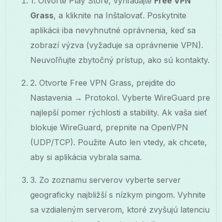
1. Otvorte Play Store, vyhľadajte
Free VPN
Grass
, a kliknite na Inštalovať. Poskytnite
aplikácii iba nevyhnutné oprávnenia, keď sa
zobrazí výzva (vyžaduje sa oprávnenie VPN).
Neuvoľňujte zbytočný prístup, ako sú kontakty.
2. Otvorte Free VPN Grass, prejdite do
Nastavenia → Protokol. Vyberte WireGuard pre
najlepší pomer rýchlosti a stability. Ak vaša sieť
blokuje WireGuard, prepnite na OpenVPN
(UDP/TCP). Použite Auto len vtedy, ak chcete,
aby si aplikácia vybrala sama.
3. Zo zoznamu serverov vyberte server
geograficky najbližší s nízkym pingom. Vyhnite
sa vzdialeným serverom, ktoré zvyšujú latenciu