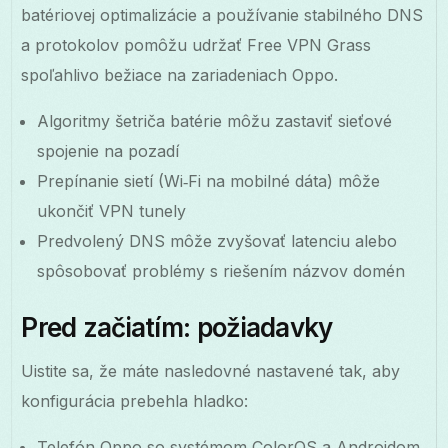
batériovej optimalizácie a používanie stabilného DNS
a protokolov pomôžu udržať Free VPN Grass
spoľahlivo bežiace na zariadeniach Oppo.
Algoritmy šetriča batérie môžu zastaviť sieťové
spojenie na pozadí
Prepínanie sietí (Wi‑Fi na mobilné dáta) môže
ukončiť VPN tunely
Predvolený DNS môže zvyšovať latenciu alebo
spôsobovať problémy s riešením názvov domén
Pred začiatím: požiadavky
Uistite sa, že máte nasledovné nastavené tak, aby
konfigurácia prebehla hladko:
Telefón Oppo so systémom ColorOS a Androidom