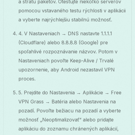
a stratu paketov. Otestujte niekoľko serverov
pomocou vstavaného testu rýchlosti v aplikácii
a vyberte najrýchlejšiu stabilnú možnosť.
4. V Nastaveniach → DNS nastavte 1.1.1.1
(Cloudflare) alebo 8.8.8.8 (Google) pre
spoľahlivé rozpoznávanie názvov. Potom v
Nastaveniach povoľte Keep-Alive / Trvalé
upozornenie, aby Android nezastavil VPN
proces.
5. Prejdite do Nastavenia → Aplikácie → Free
VPN Grass → Batéria alebo Nastavenia na
pozadí. Povoľte bežiacu na pozadí a vyberte
možnosť „Neoptimalizovať“ alebo pridajte
aplikáciu do zoznamu chránených aplikácií,