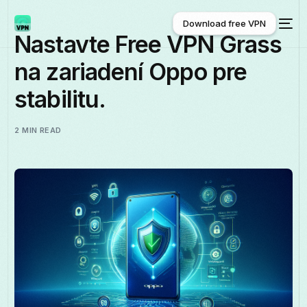
Download free VPN
Nastavte Free VPN Grass
na zariadení Oppo pre
Download free VPN
stabilitu.
2 MIN READ
Slovenčina