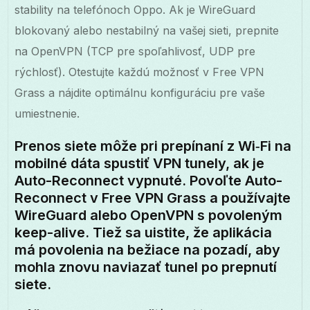
stability na telefónoch Oppo. Ak je WireGuard
blokovaný alebo nestabilný na vašej sieti, prepnite
na OpenVPN (TCP pre spoľahlivosť, UDP pre
rýchlosť). Otestujte každú možnosť v Free VPN
Grass a nájdite optimálnu konfiguráciu pre vaše
umiestnenie.
Prenos siete môže pri prepínaní z Wi‑Fi na
mobilné dáta spustiť VPN tunely, ak je
Auto-Reconnect vypnuté. Povoľte Auto-
Reconnect v Free VPN Grass a používajte
WireGuard alebo OpenVPN s povoleným
keep-alive. Tiež sa uistite, že aplikácia
má povolenia na bežiace na pozadí, aby
mohla znovu naviazať tunel po prepnutí
siete.