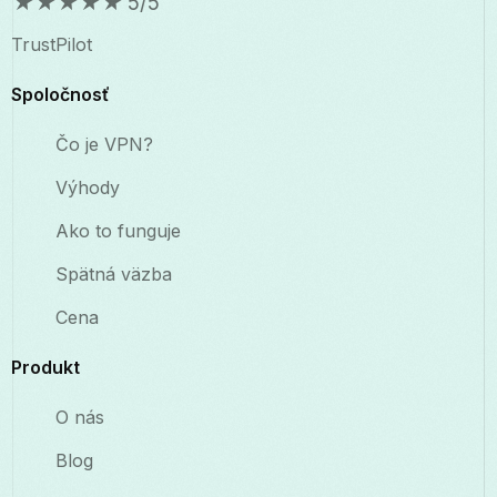
★
★
★
★
★
5/5
TrustPilot
Spoločnosť
Čo je VPN?
Výhody
Ako to funguje
Spätná väzba
Cena
Produkt
O nás
Blog