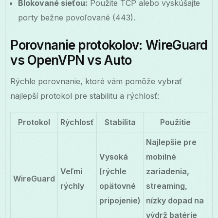
Blokované sieťou:
Použite TCP alebo vyskúšajte
porty bežne povoľované (443).
Porovnanie protokolov: WireGuard
vs OpenVPN vs Auto
Rýchle porovnanie, ktoré vám pomôže vybrať
najlepší protokol pre stabilitu a rýchlosť:
Protokol
Rýchlosť
Stabilita
Použitie
Najlepšie pre
Vysoká
mobilné
Veľmi
(rýchle
zariadenia,
WireGuard
rýchly
opätovné
streaming,
pripojenie)
nízky dopad na
výdrž batérie