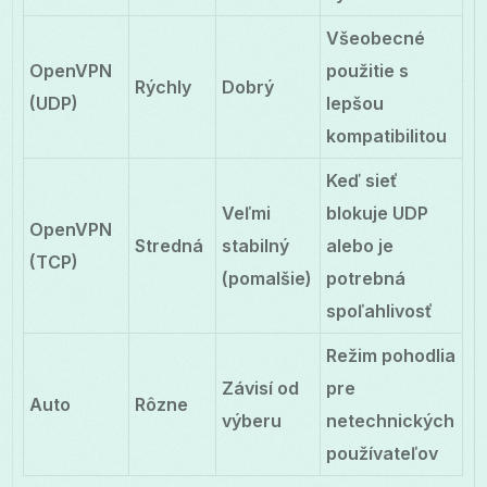
Všeobecné
OpenVPN
použitie s
Rýchly
Dobrý
(UDP)
lepšou
kompatibilitou
Keď sieť
Veľmi
blokuje UDP
OpenVPN
Stredná
stabilný
alebo je
(TCP)
(pomalšie)
potrebná
spoľahlivosť
Režim pohodlia
Závisí od
pre
Auto
Rôzne
výberu
netechnických
používateľov