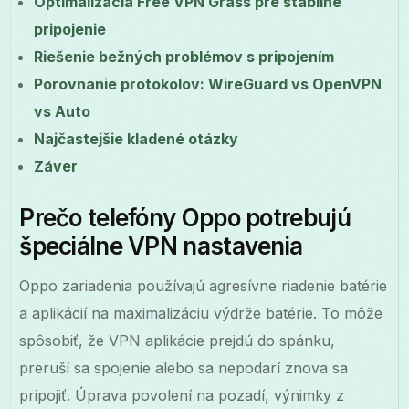
Optimalizácia Free VPN Grass pre stabilné
pripojenie
Riešenie bežných problémov s pripojením
Porovnanie protokolov: WireGuard vs OpenVPN
vs Auto
Najčastejšie kladené otázky
Záver
Prečo telefóny Oppo potrebujú
špeciálne VPN nastavenia
Oppo zariadenia používajú agresívne riadenie batérie
a aplikácií na maximalizáciu výdrže batérie. To môže
spôsobiť, že VPN aplikácie prejdú do spánku,
preruší sa spojenie alebo sa nepodarí znova sa
pripojiť. Úprava povolení na pozadí, výnimky z