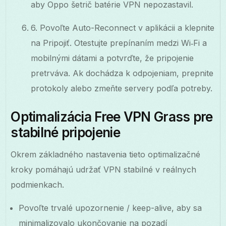
aby Oppo šetrič batérie VPN nepozastavil.
6. Povoľte Auto-Reconnect v aplikácii a klepnite
na Pripojiť. Otestujte prepínaním medzi Wi‑Fi a
mobilnými dátami a potvrďte, že pripojenie
pretrváva. Ak dochádza k odpojeniam, prepnite
protokoly alebo zmeňte servery podľa potreby.
Optimalizácia Free VPN Grass pre
stabilné pripojenie
Okrem základného nastavenia tieto optimalizačné
kroky pomáhajú udržať VPN stabilné v reálnych
podmienkach.
Povoľte trvalé upozornenie / keep-alive, aby sa
minimalizovalo ukončovanie na pozadí