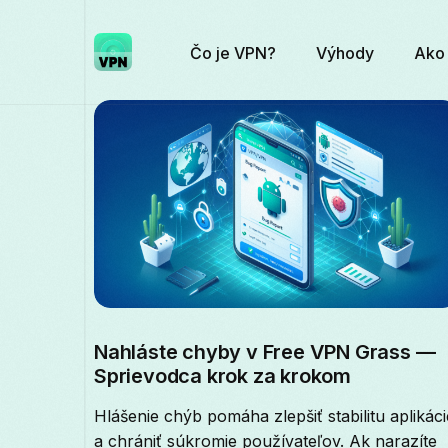
Čo je VPN?
Výhody
Ako 
Nahláste chyby v Free VPN Grass —
Sprievodca krok za krokom
Hlášenie chýb pomáha zlepšiť stabilitu aplikáci
a chrániť súkromie používateľov. Ak narazíte