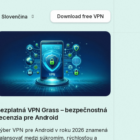
Download free VPN
Slovenčina
English
Afrikaans
Shqip
አማርኛ
Български
ဗမာစာ
Català
中文 
Français
Galego
ქართული
Deutsc
ezplatná VPN Grass – bezpečnostná
ecenzia pre Android
Italiano
日本語
ಕನ್ನಡ
Қазақ тілі
ýber VPN pre Android v roku 2026 znamená
alansovať medzi súkromím, rýchlosťou a