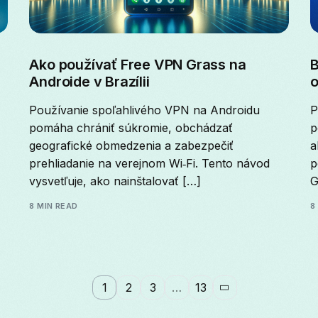
Ako používať Free VPN Grass na
B
Androide v Brazílii
o
Používanie spoľahlivého VPN na Androidu
P
pomáha chrániť súkromie, obchádzať
p
geografické obmedzenia a zabezpečiť
a
prehliadanie na verejnom Wi‑Fi. Tento návod
p
vysvetľuje, ako nainštalovať […]
G
8 MIN READ
8
1
2
3
…
13