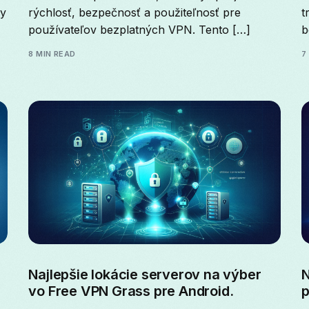
by
rýchlosť, bezpečnosť a použiteľnosť pre
t
používateľov bezplatných VPN. Tento […]
b
8 MIN READ
7
Najlepšie lokácie serverov na výber
N
vo Free VPN Grass pre Android.
p