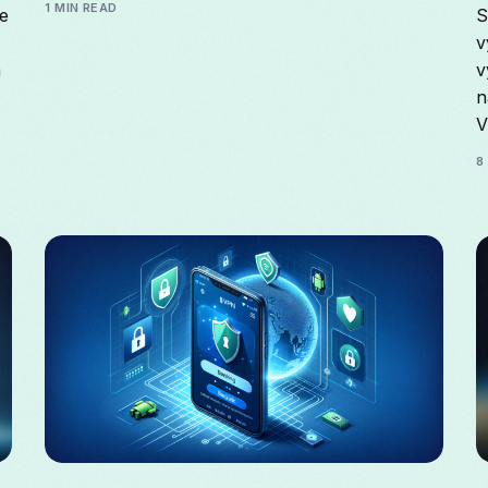
1 MIN READ
e
S
v
a
v
n
V
8