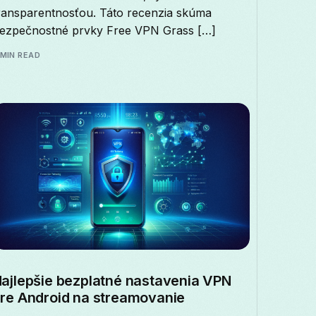
Македонски
Melayu
മലയാളം
मराठ
ransparentnosťou. Táto recenzia skúma
ezpečnostné prvky Free VPN Grass […]
Română
Русский
Српски
සිංහල
 MIN READ
తెలుగు
ไทย
Tü
ajlepšie bezplatné nastavenia VPN
re Android na streamovanie