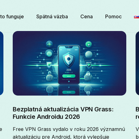
to funguje
Spätná väzba
Cena
Pomoc
Bezplatná aktualizácia VPN Grass:
B
Funkcie Androidu 2026
r
e
Free VPN Grass vydalo v roku 2026 významnú
V
aktualizáciu pre Android, ktorá vylepšuje
b