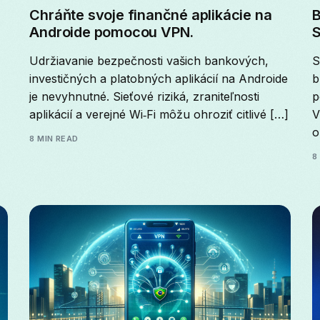
Chráňte svoje finančné aplikácie na
B
Androide pomocou VPN.
S
Udržiavanie bezpečnosti vašich bankových,
S
investičných a platobných aplikácií na Androide
b
je nevyhnutné. Sieťové riziká, zraniteľnosti
p
aplikácií a verejné Wi‑Fi môžu ohroziť citlivé […]
V
o
8 MIN READ
8