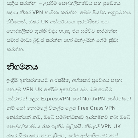
සක්‍රීය කරන්න. – උපරිම පෞද්ගලිකත්වය සහ ප්‍රවේශය
සඳහා නිතර VPN භාවිතා කරන්න. මෙම පියවර අනුගමනය
කිරීමෙන්, ඔබට UK අන්තර්ගතය ආරක්ෂිතව සහ
පෞද්ගලිකව භුක්ති විඳිය හැක, එය සජීවීව නරඹන්න,
සමාජ මාධ්‍ය බ්‍රවුස් කරන්න හෝ ඔන්ලයින් ගේම් ක්‍රීඩා
කරන්න.
නිගමනය
ඉංග්‍රීසි අන්තර්ගතයට ආරක්ෂිත, අහිතකර ප්‍රවේශය සඳහා
හොඳම VPN UK තේරීම අත්‍යවශ්‍ය වේ. ඔබ ගෙවීම්
සේවාවන් ලෙස ExpressVPN හෝ NordVPN තෝරන්නේ
නම් හෝ නොමිලේ විකල්ප ලෙස Free Grass VPN
තෝරන්නේ නම්, ඔබේ සම්බන්ධතාව ආරක්ෂිතව තබා ඔබේ
පෞද්ගලිකත්වය රැක ගැනීම මූලිකයි. නිවැරදි VPN UK
ඔබට සීමා බාධා මඟහැරීමට, ගේම් අත්දැකීම වේගවත්