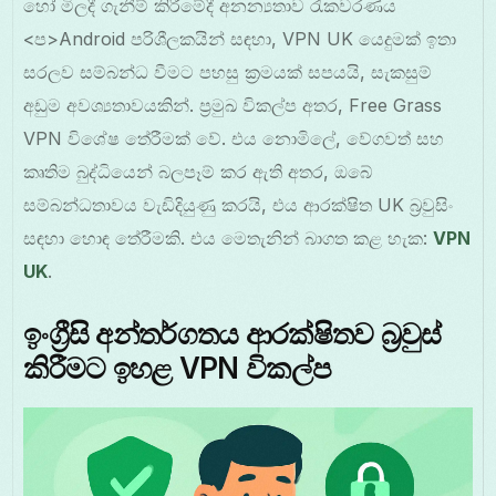
හෝ මිලදී ගැනීම් කිරීමේදී අනන්‍යතාව රැකවරණය
<ප>Android පරිශීලකයින් සඳහා, VPN UK යෙදුමක් ඉතා
සරලව සම්බන්ධ වීමට පහසු ක්‍රමයක් සපයයි, සැකසුම්
අඩුම අවශ්‍යතාවයකින්. ප්‍රමුඛ විකල්ප අතර, Free Grass
VPN විශේෂ තේරීමක් වේ. එය නොමිලේ, වේගවත් සහ
කෘතිම බුද්ධියෙන් බලපෑම් කර ඇති අතර, ඔබේ
සම්බන්ධතාවය වැඩිදියුණු කරයි, එය ආරක්ෂිත UK බ්‍රවුසිං
සඳහා හොඳ තේරීමකි. එය මෙතැනින් බාගත කළ හැක:
VPN
UK
.
ඉංග්‍රීසි අන්තර්ගතය ආරක්ෂිතව බ්‍රවුස්
කිරීමට ඉහළ VPN විකල්ප