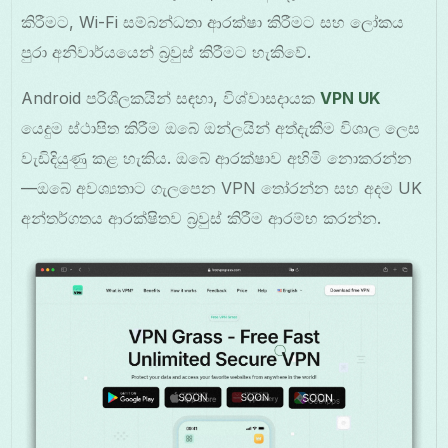
කිරීමට, Wi-Fi සම්බන්ධතා ආරක්ෂා කිරීමට සහ ලෝකය
පුරා අනිවාර්යයෙන් බ්‍රවුස් කිරීමට හැකිවේ.
Android පරිශීලකයින් සඳහා, විශ්වාසදායක
VPN UK
යෙදුම ස්ථාපිත කිරීම ඔබේ ඔන්ලයින් අත්දැකීම විශාල ලෙස
වැඩිදියුණු කළ හැකිය. ඔබේ ආරක්ෂාව අහිමි නොකරන්න
—ඔබේ අවශ්‍යතාට ගැලපෙන VPN තෝරන්න සහ අදම UK
අන්තර්ගතය ආරක්ෂිතව බ්‍රවුස් කිරීම ආරම්භ කරන්න.