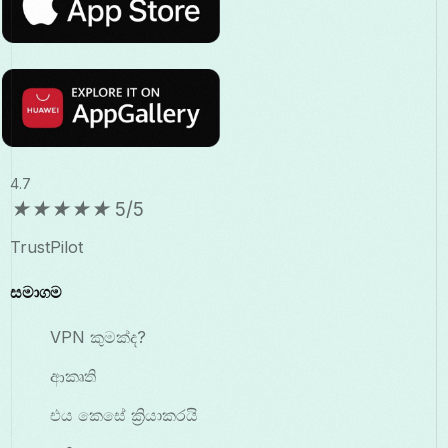
4.7
★
★
★
★
★
5/5
TrustPilot
සමාගම
VPN කුමක්ද?
ආකෘති
එය කෙසේ ක්‍රියාකරයි