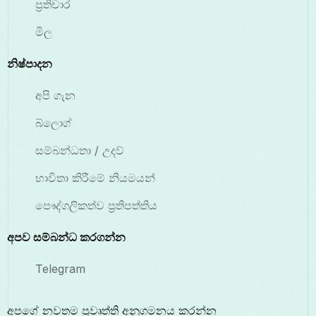
ප්‍රතිචාර
මිල
නිෂ්පාදන
අපි ගැන
බ්ලොග්
සම්බන්ධතා / උදව්
භාවිතා කිරීමේ නියමයන්
පෞද්ගලිකත්ව ප්‍රතිපත්තිය
අපව සම්බන්ධ කරගන්න
Telegram
අපගේ නවතම ප්‍රවෘත්ති අනුගමනය කරන්න