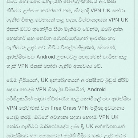
වීමට හෝ ඔබේ ඔන්ලයින් පෞද්ගලිකත්වය ආරක්ෂා
කිරීමට උත්සාහ කරන්නේ නම්, නිවැරදි VPN UK තෝරා
ගැනීම විශාල වෙනසක් කළ හැක. විශ්වාසදායක VPN UK
එකක් ඔබට භූගෝලීය සීමා මැකීමට මෙන්ම, ඔබේ දත්ත
හෙක්කර් සහ තෙවන පාර්ශවයන්ගෙන් ආරක්ෂා කර
ගැනීමටද උදව් වේ. විවිධ විකල්ප තිබුණත්, වේගවත්,
ආරක්ෂිත සහ Android උපාංගවල පහසුවෙන් භාවිතා කළ
හැකි VPN එකක් තෝරා ගැනීම අත්‍යවශ්‍ය වේ.
මෙම ලිපියෙන්, UK අන්තර්ගතයන් ආරක්ෂිතව බ්‍රවුස් කිරීම
සඳහා හොඳම VPN විකල්ප විමසමින්, Android
පරිශීලකයින් සඳහා නිර්මාණය කළ නොමිලේ සහ ආරක්ෂිත
VPN සේවාවක් වන Free Grass VPN පිළිබඳ අවධානය
යොමු කරමු. ඔබගේ අවශ්‍යතා සඳහා හොඳම VPN UK
තෝරා ගැනීමට මාර්ගෝපදේශ ලබා දී, UK අන්තර්ගතයන්
සුරක්ෂිතව සහ පහසුවෙන් භුක්ති විඳීමට ඔබට උදව් කරමු.