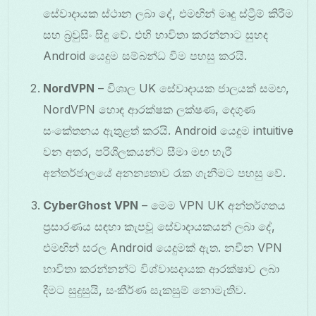
සේවාදායක ස්ථාන ලබා දේ, එමඟින් මෘදු ස්ට්‍රීම් කිරීම
සහ බ්‍රවුසිං සිදු වේ. එහි භාවිතා කරන්නාට සුහද
Android යෙදුම සම්බන්ධ වීම පහසු කරයි.
NordVPN
– විශාල UK සේවාදායක ජාලයක් සමඟ,
NordVPN හොඳ ආරක්ෂක ලක්ෂණ, දෙගුණ
සංකේතනය ඇතුළත් කරයි. Android යෙදුම intuitive
වන අතර, පරිශීලකයන්ට සීමා මඟ හැරී
අන්තර්ජාලයේ අනන්‍යතාව රැක ගැනීමට පහසු වේ.
CyberGhost VPN
– මෙම VPN UK අන්තර්ගතය
ප්‍රසාරණය සඳහා කැපවූ සේවාදායකයන් ලබා දේ,
එමඟින් සරල Android යෙදුමක් ඇත. නවීන VPN
භාවිතා කරන්නන්ට විශ්වාසදායක ආරක්ෂාව ලබා
දීමට සුදුසුයි, සංකීර්ණ සැකසුම් නොමැතිව.