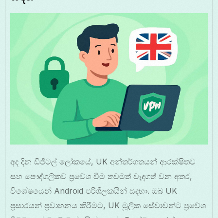
අද දින ඩිජිටල් ලෝකයේ, UK අන්තර්ගතයන් ආරක්ෂිතව
සහ පෞද්ගලිකව ප්‍රවේශ වීම තවමත් වැදගත් වන අතර,
විශේෂයෙන් Android පරිශීලකයින් සඳහා. ඔබ UK
ප්‍රසාරයන් ප්‍රවාහනය කිරීමට, UK මූලික සේවාවන්ට ප්‍රවේශ