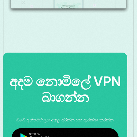
අදම නොමිලේ VPN
බාගන්න
ඔබේ අන්තර්ජාලය අගුලු අරින්න සහ ආරක්ෂා කරන්න