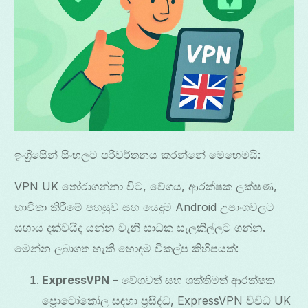
ඉංග්‍රීසිෙන් සිංහලට පරිවර්තනය කරන්නේ මෙහෙමයි:
VPN UK තෝරාගන්නා විට, වේගය, ආරක්ෂක ලක්ෂණ,
භාවිතා කිරීමේ පහසුව සහ යෙදුම Android උපාංගවලට
සහාය දක්වයිද යන්න වැනි සාධක සැලකිල්ලට ගන්න.
මෙන්න ලබාගත හැකි හොඳම විකල්ප කිහිපයක්:
ExpressVPN
– වේගවත් සහ ශක්තිමත් ආරක්ෂක
ප්‍රොටෝකෝල සඳහා ප්‍රසිද්ධ, ExpressVPN විවිධ UK