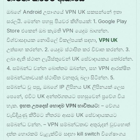
ඔබගේ Android උපාංගයේ VPN UK සකසන්නේ ඉතා
සරලයි. මෙන්න පහසු පියවර කිහිපයක්: 1. Google Play
Store එකෙන් ඔබ කැමති VPN යෙදුම බාගන්න.
විශ්වාසදායක නොමිලේ විකල්පයක් සඳහා,
VPN UK
උත්සාහ කරන්න. 2. යෙදුම ස්ථාපිත කර විවෘත කරන්න. 3.
ලබා ඇති ස්ථාන ලැයිස්තුවෙන් UK සේවාදායකය තෝරන්න.
4. සම්බන්ධ වන්න බොත්තම ඔබන්න, සහ VPN ආරක්ෂිත
සම්බන්ධතාවයක් ස්ථාපිත වනතුරු බලා සිටින්න. 5.
සම්බන්ධ වූ පසු, ඔබගේ IP ලිපිනය UK ලිපිනයක් ලෙස
පෙනේ, එවිට UK අන්තර්ගතයට පහසුවෙන් ප්‍රවේශ විය
හැක.
ඉහත උපදෙස් හොඳම VPN භාවිතයට:
– වේගය
වැඩිදියුණු කිරීමට නිතරම ආසම UK සේවාදායකයට
සම්බන්ධ වන්න. – VPN සම්බන්ධතාව අතුරුදන් වුවහොත්
දත්ත හොරකම් වැළැක්වීම සඳහා kill switch විශේෂාංගය