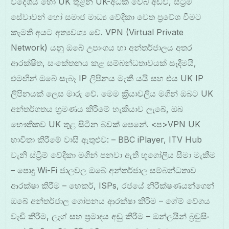
විදේශීය හෝ UK තුළින් UK-අධික වෙබ් අඩවි, ස්ට්‍රීම්
සේවාවන් හෝ සමාජ මාධ්‍ය වේදිකා වෙත ප්‍රවේශ වීමට
කැමති අයට අත්‍යවශ්‍ය වේ. VPN (Virtual Private
Network) යනු ඔබේ උපාංගය හා අන්තර්ජාලය අතර
ආරක්ෂිත, සංකේතනය කළ සම්බන්ධතාවයක් සෑදීමයි,
එමඟින් ඔබේ සැබෑ IP ලිපිනය මැකී යයි සහ එය UK IP
ලිපිනයක් ලෙස මාරු වේ. මෙම ක්‍රියාවලිය මගින් ඔබට UK
අන්තර්ගතය භ්‍රමණය කිරීමේ හැකියාව ලැබේ, ඔබ
භෞතිකව UK තුළ සිටින බවක් පෙනේ.
<ප>VPN UK
භාවිතා කිරීමේ වාසි ඇතුළුව: – BBC iPlayer, ITV Hub
වැනි ස්ට්‍රීම් වේදිකා මගින් පනවා ඇති භූගෝලීය සීමා මැකීම
– පොදු Wi-Fi ජාලවල ඔබේ අන්තර්ජාල සම්බන්ධතාව
ආරක්ෂා කිරීම – හෙකර්, ISPs, රජයේ නිරීක්ෂණයන්ගෙන්
ඔබේ අන්තර්ජාල ගෝපනය ආරක්ෂා කිරීම – ගේම් වේගය
වැඩි කිරීම, ලැග් සහ ප්‍රමාදය අඩු කිරීම – ඔන්ලයින් බ්‍රවුසිං