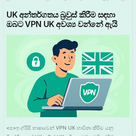
UK අන්තර්ගතය බ්‍රවුස් කිරීම සඳහා
ඔබට VPN UK අවශ්‍ය වන්නේ ඇයි
<ප>ඉංග්රීසි භාෂාවෙන් VPN UK භාවිතා කිරීම යනු