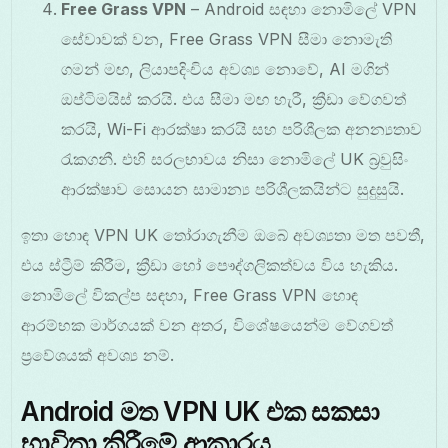
Free Grass VPN
– Android සඳහා නොමිලේ VPN
සේවාවක් වන, Free Grass VPN සීමා නොමැති
ගමන් මඟ, ලියාපදිංචිය අවශ්‍ය නොවේ, AI මගින්
ඔප්ටිමයිස් කරයි. එය සීමා මඟ හැරී, ක්‍රීඩා වේගවත්
කරයි, Wi-Fi ආරක්ෂා කරයි සහ පරිශීලක අනන්‍යතාව
රැකගනී. එහි සරලභාවය නිසා නොමිලේ UK බ්‍රවුසිං
ආරක්ෂාව සොයන සාමාන්‍ය පරිශීලකයින්ට සුදුසුයි.
ඉතා හොඳ VPN UK තෝරාගැනීම ඔබේ අවශ්‍යතා මත පවතී,
එය ස්ට්‍රීම් කිරීම, ක්‍රීඩා හෝ පෞද්ගලිකත්වය විය හැකිය.
නොමිලේ විකල්ප සඳහා, Free Grass VPN හොඳ
ආරම්භක මාර්ගයක් වන අතර, විශේෂයෙන්ම වේගවත්
ප්‍රවේශයක් අවශ්‍ය නම්.
Android මත VPN UK එක සකසා
භාවිතා කිරීමේ ආකාරය