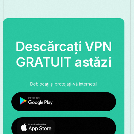
Descărcați VPN
GRATUIT astăzi
Deblocați și protejați-vă internetul