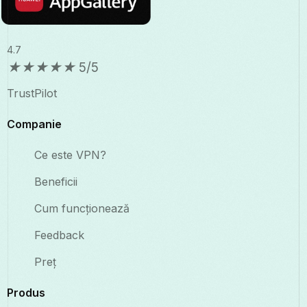
4.7
★
★
★
★
★
5/5
TrustPilot
Companie
Ce este VPN?
Beneficii
Cum funcționează
Feedback
Preț
Produs