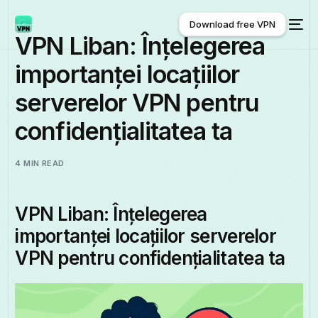
Download free VPN
VPN Liban: Înțelegerea
importanței locațiilor
Download free VPN
serverelor VPN pentru
confidențialitatea ta
4 MIN READ
VPN Liban: Înțelegerea
importanței locațiilor serverelor
VPN pentru confidențialitatea ta
Română