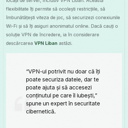
locații de server, inclusiv VPN Liban. Această
flexibilitate îți permite să ocolești restricțiile, să
îmbunătățești viteza de joc, să securizezi conexiunile
Wi-Fi și să îți asiguri anonimatul online. Dacă cauți o
soluție VPN de încredere, ia în considerare
descărcarea
VPN Liban
astăzi.
“VPN-ul potrivit nu doar că îți
poate securiza datele, dar te
poate ajuta și să accesezi
conținutul pe care îl iubești,”
spune un expert în securitate
cibernetică.