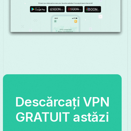
Descărcați VPN
GRATUIT astăzi