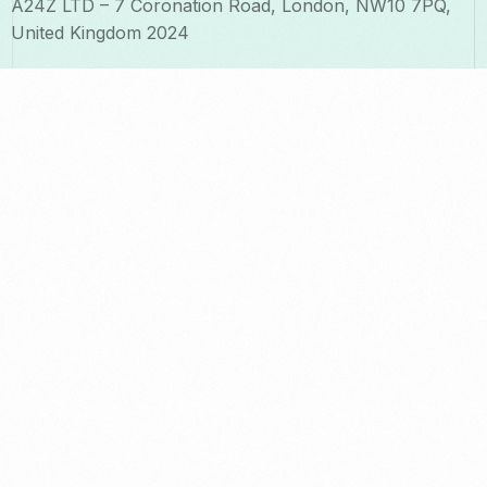
A24Z LTD – 7 Coronation Road, London, NW10 7PQ,
United Kingdom 2024