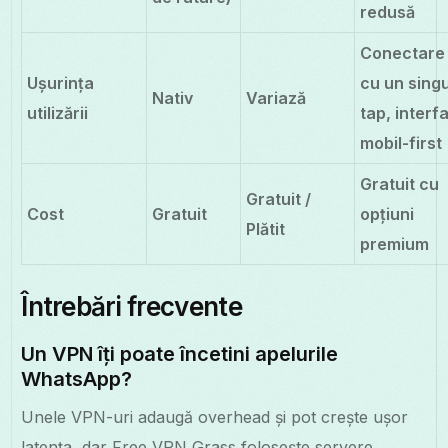
redusă
Conectare
Ușurința
cu un sing
Nativ
Variază
utilizării
tap, interf
mobil-first
Gratuit cu
Gratuit /
Cost
Gratuit
opțiuni
Plătit
premium
Întrebări frecvente
Un VPN îți poate încetini apelurile
WhatsApp?
Unele VPN-uri adaugă overhead și pot crește ușor
latența, dar Free VPN Grass folosește servere