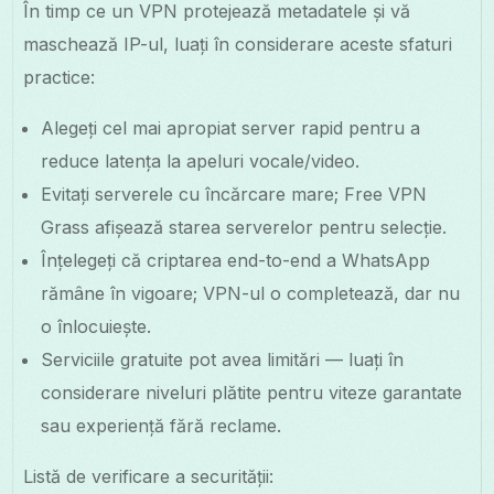
În timp ce un VPN protejează metadatele și vă
maschează IP-ul, luați în considerare aceste sfaturi
practice:
Alegeți cel mai apropiat server rapid pentru a
reduce latența la apeluri vocale/video.
Evitați serverele cu încărcare mare; Free VPN
Grass afișează starea serverelor pentru selecție.
Înțelegeți că criptarea end-to-end a WhatsApp
rămâne în vigoare; VPN-ul o completează, dar nu
o înlocuiește.
Serviciile gratuite pot avea limitări — luați în
considerare niveluri plătite pentru viteze garantate
sau experiență fără reclame.
Listă de verificare a securității: