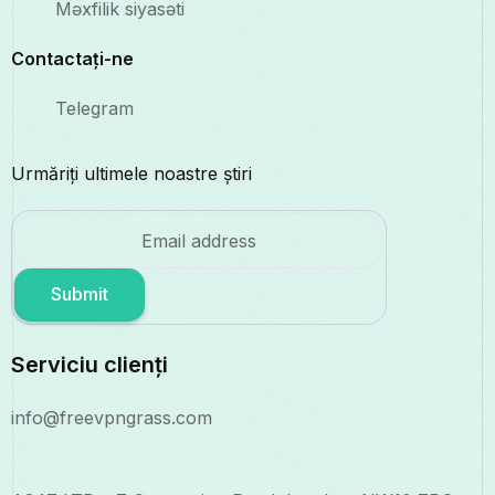
Məxfilik siyasəti
Contactați-ne
Telegram
Urmăriți ultimele noastre știri
Submit
Serviciu clienți
info@freevpngrass.com