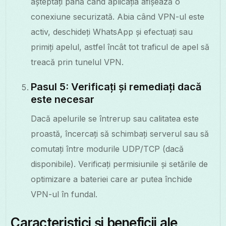
așteptați până când aplicația afișează o
conexiune securizată. Abia când VPN-ul este
activ, deschideți WhatsApp și efectuați sau
primiți apelul, astfel încât tot traficul de apel să
treacă prin tunelul VPN.
Pasul 5: Verificați și remediați dacă
este necesar
Dacă apelurile se întrerup sau calitatea este
proastă, încercați să schimbați serverul sau să
comutați între modurile UDP/TCP (dacă
disponibile). Verificați permisiunile și setările de
optimizare a bateriei care ar putea închide
VPN-ul în fundal.
Caracteristici și beneficii ale