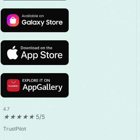
4.7
★
★
★
★
★
5/5
TrustPilot