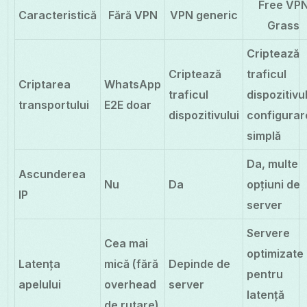
Free VP
Caracteristică
Fără VPN
VPN generic
Grass
Criptează
Criptează
traficul
Criptarea
WhatsApp
traficul
dispozitivul
transportului
E2E doar
dispozitivului
configurar
simplă
Da, multe
Ascunderea
Nu
Da
opțiuni de
IP
server
Servere
Cea mai
optimizate
Latența
mică (fără
Depinde de
pentru
apelului
overhead
server
latență
de rutare)