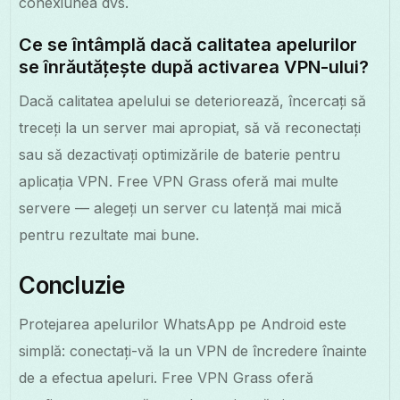
conexiunea dvs.
Ce se întâmplă dacă calitatea apelurilor
se înrăutățește după activarea VPN-ului?
Dacă calitatea apelului se deteriorează, încercați să
treceți la un server mai apropiat, să vă reconectați
sau să dezactivați optimizările de baterie pentru
aplicația VPN. Free VPN Grass oferă mai multe
servere — alegeți un server cu latență mai mică
pentru rezultate mai bune.
Concluzie
Protejarea apelurilor WhatsApp pe Android este
simplă: conectați-vă la un VPN de încredere înainte
de a efectua apeluri. Free VPN Grass oferă