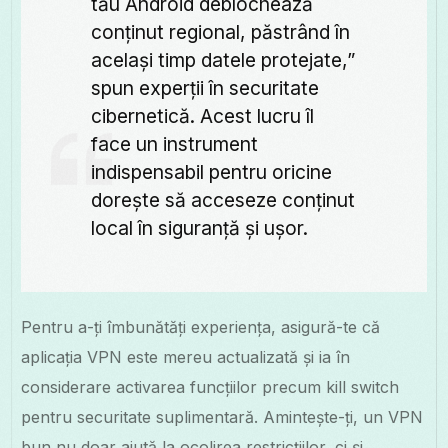
tău Android deblochează
conținut regional, păstrând în
același timp datele protejate,”
spun experții în securitate
cibernetică. Acest lucru îl
face un instrument
indispensabil pentru oricine
dorește să acceseze conținut
local în siguranță și ușor.
Pentru a-ți îmbunătăți experiența, asigură-te că
aplicația VPN este mereu actualizată și ia în
considerare activarea funcțiilor precum kill switch
pentru securitate suplimentară. Amintește-ți, un VPN
bun nu doar ajută la ocolirea restricțiilor, ci și