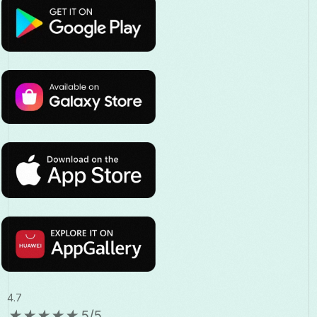
4.7
★
★
★
★
★
5/5