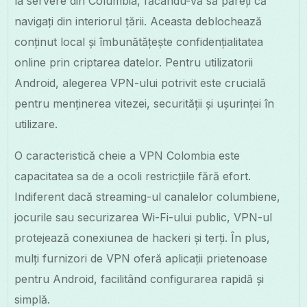
la servere din Columbia, făcându-vă să păreți că
navigați din interiorul țării. Aceasta deblochează
conținut local și îmbunătățește confidențialitatea
online prin criptarea datelor. Pentru utilizatorii
Android, alegerea VPN-ului potrivit este crucială
pentru menținerea vitezei, securității și ușurinței în
utilizare.
O caracteristică cheie a VPN Colombia este
capacitatea sa de a ocoli restricțiile fără efort.
Indiferent dacă streaming-ul canalelor columbiene,
jocurile sau securizarea Wi-Fi-ului public, VPN-ul
protejează conexiunea de hackeri și terți. În plus,
mulți furnizori de VPN oferă aplicații prietenoase
pentru Android, facilitând configurarea rapidă și
simplă.