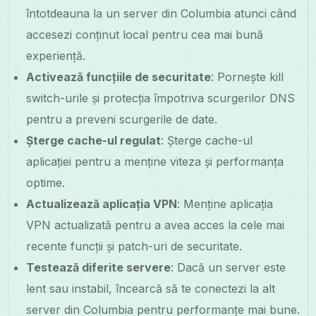
întotdeauna la un server din Columbia atunci când
accesezi conținut local pentru cea mai bună
experiență.
Activează funcțiile de securitate
: Pornește kill
switch-urile și protecția împotriva scurgerilor DNS
pentru a preveni scurgerile de date.
Șterge cache-ul regulat
: Șterge cache-ul
aplicației pentru a menține viteza și performanța
optime.
Actualizează aplicația VPN
: Menține aplicația
VPN actualizată pentru a avea acces la cele mai
recente funcții și patch-uri de securitate.
Testează diferite servere
: Dacă un server este
lent sau instabil, încearcă să te conectezi la alt
server din Columbia pentru performanțe mai bune.