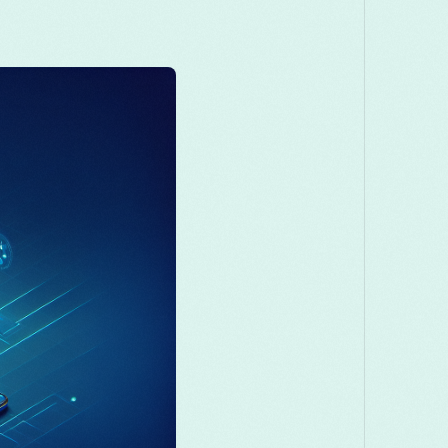
Македонски
Melayu
മലയാളം
म
Română
Русский
Српски
සිං
తెలుగు
ไทย