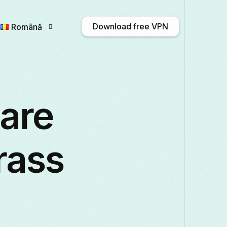
Download free VPN
Română
English
Afrikaans
Shqip
አማር
sare
Български
ဗမာစာ
Català
中文
rass
Français
Galego
ქართული
Deut
Italiano
日本語
ಕನ್ನಡ
Қазақ тіл