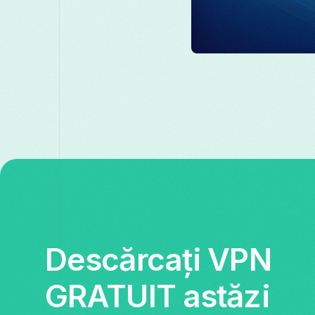
Descărcați VPN
GRATUIT astăzi