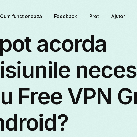
Cum funcționează
Feedback
Preț
Ajutor
pot acorda
siunile nece
ru Free VPN G
ndroid?