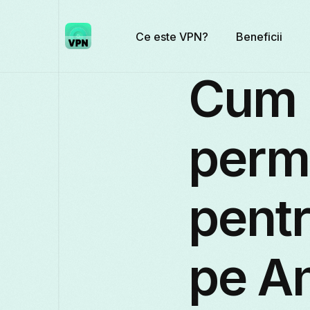
Ce este VPN?
Beneficii
Cum 
permi
pent
pe A