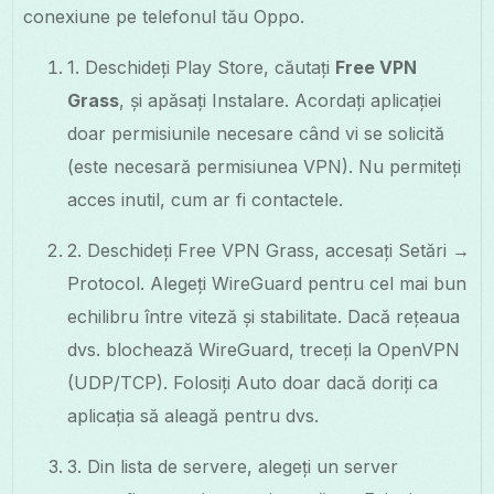
conexiune pe telefonul tău Oppo.
1. Deschideți Play Store, căutați
Free VPN
Grass
, și apăsați Instalare. Acordați aplicației
doar permisiunile necesare când vi se solicită
(este necesară permisiunea VPN). Nu permiteți
acces inutil, cum ar fi contactele.
2. Deschideți Free VPN Grass, accesați Setări →
Protocol. Alegeți WireGuard pentru cel mai bun
echilibru între viteză și stabilitate. Dacă rețeaua
dvs. blochează WireGuard, treceți la OpenVPN
(UDP/TCP). Folosiți Auto doar dacă doriți ca
aplicația să aleagă pentru dvs.
3. Din lista de servere, alegeți un server