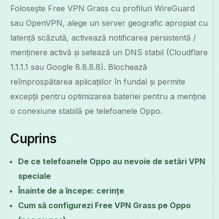
Folosește Free VPN Grass cu profiluri WireGuard
sau OpenVPN, alege un server geografic apropiat cu
latență scăzută, activează notificarea persistentă /
menținere activă și setează un DNS stabil (Cloudflare
1.1.1.1 sau Google 8.8.8.8). Blochează
reîmprospătarea aplicațiilor în fundal și permite
excepții pentru optimizarea bateriei pentru a menține
o conexiune stabilă pe telefoanele Oppo.
Cuprins
De ce telefoanele Oppo au nevoie de setări VPN
speciale
Înainte de a începe: cerințe
Cum să configurezi Free VPN Grass pe Oppo