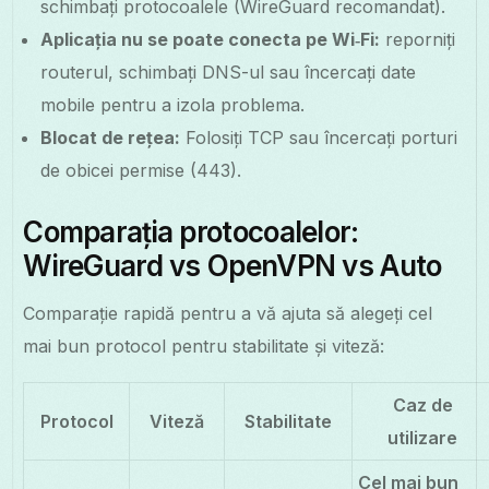
schimbați protocoalele (WireGuard recomandat).
Aplicația nu se poate conecta pe Wi‑Fi:
reporniți
routerul, schimbați DNS-ul sau încercați date
mobile pentru a izola problema.
Blocat de rețea:
Folosiți TCP sau încercați porturi
de obicei permise (443).
Comparația protocoalelor:
WireGuard vs OpenVPN vs Auto
Comparație rapidă pentru a vă ajuta să alegeți cel
mai bun protocol pentru stabilitate și viteză:
Caz de
Protocol
Viteză
Stabilitate
utilizare
Cel mai bun