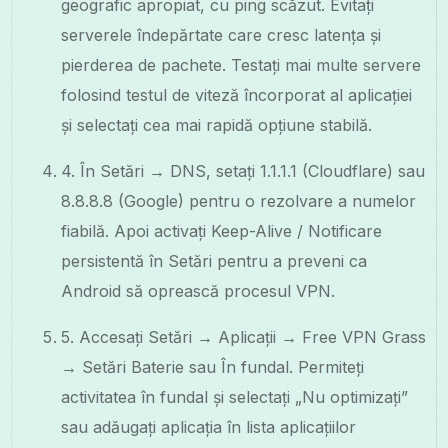
geografic apropiat, cu ping scăzut. Evitați
serverele îndepărtate care cresc latența și
pierderea de pachete. Testați mai multe servere
folosind testul de viteză încorporat al aplicației
și selectați cea mai rapidă opțiune stabilă.
4. În Setări → DNS, setați 1.1.1.1 (Cloudflare) sau
8.8.8.8 (Google) pentru o rezolvare a numelor
fiabilă. Apoi activați Keep-Alive / Notificare
persistentă în Setări pentru a preveni ca
Android să oprească procesul VPN.
5. Accesați Setări → Aplicații → Free VPN Grass
→ Setări Baterie sau În fundal. Permiteți
activitatea în fundal și selectați „Nu optimizați”
sau adăugați aplicația în lista aplicațiilor