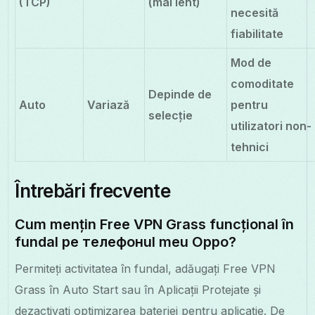
(TCP)
(mai lent)
necesită
fiabilitate
Mod de
comoditate
Depinde de
Auto
Variază
pentru
selecție
utilizatori non-
tehnici
Întrebări frecvente
Cum mențin Free VPN Grass funcțional în
fundal pe телефонul meu Oppo?
Permiteți activitatea în fundal, adăugați Free VPN
Grass în Auto Start sau în Aplicații Protejate și
dezactivați optimizarea bateriei pentru aplicație. De