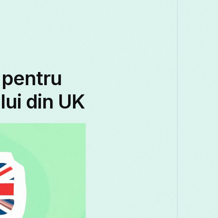
Македонски
Melayu
മലയാളം
म
Română
Русский
Српски
සිං
తెలుగు
ไทย
 pentru
lui din UK