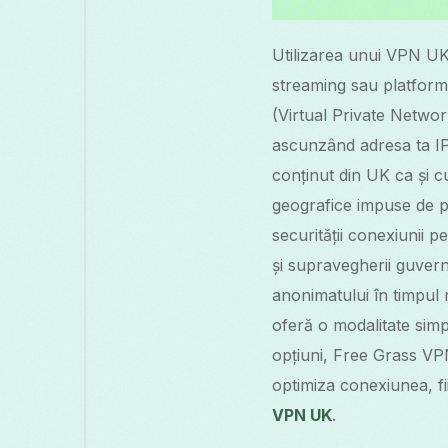
Utilizarea unui VPN UK 
streaming sau platforme
(Virtual Private Network
ascunzând adresa ta IP 
conținut din UK ca și cum
geografice impuse de p
securității conexiunii p
și supravegherii guvern
anonimatului în timpul 
oferă o modalitate sim
opțiuni, Free Grass VPN 
optimiza conexiunea, fi
VPN UK
.