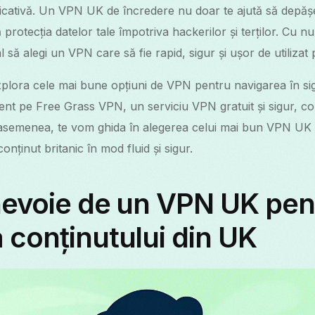
icativă. Un VPN UK de încredere nu doar te ajută să depășeșt
ă protecția datelor tale împotriva hackerilor și terților. Cu 
al să alegi un VPN care să fie rapid, sigur și ușor de utilizat
xplora cele mai bune opțiuni de VPN pentru navigarea în si
cent pe Free Grass VPN, un serviciu VPN gratuit și sigur, 
e asemenea, te vom ghida în alegerea celui mai bun VPN UK 
nținut britanic în mod fluid și sigur.
nevoie de un VPN UK pen
 conținutului din UK