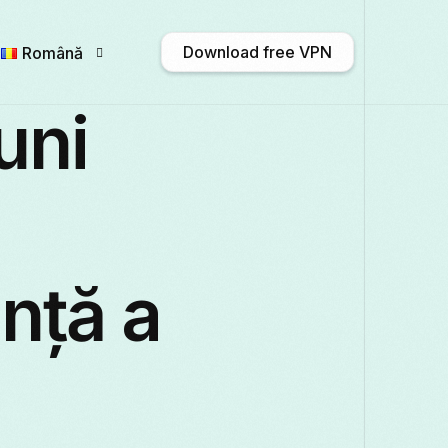
Download free VPN
Română
uni
English
Afrikaans
Shqip
አማር
Български
ဗမာစာ
Català
中文
nță a
Français
Galego
ქართული
Deut
Italiano
日本語
ಕನ್ನಡ
Қазақ тіл