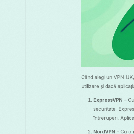
Când alegi un VPN UK, i
utilizare și dacă aplica
ExpressVPN
– Cu
securitate, Expres
întreruperi. Aplic
NordVPN
– Cu o r