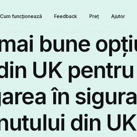
Cum funcționează
Feedback
Preț
Ajutor
mai bune opți
din UK pentru
area în sigura
nutului din UK