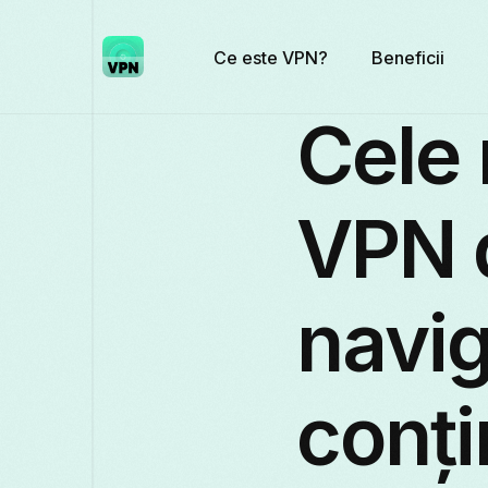
Ce este VPN?
Beneficii
Cele 
VPN 
navig
conți