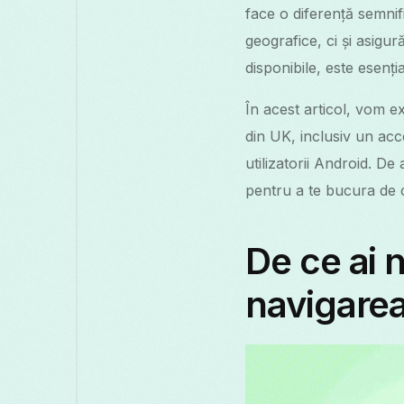
face o diferență semnif
geografice, ci și asigur
disponibile, este esenți
În acest articol, vom e
din UK, inclusiv un ac
utilizatorii Android. D
pentru a te bucura de co
De ce ai 
navigarea