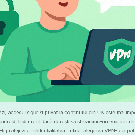
ăzi, accesul sigur și privat la conținutul din UK este mai imp
 Android. Indiferent dacă dorești să streaming-uri emisiuni d
ă-ți protejezi confidențialitatea online, alegerea VPN-ului po