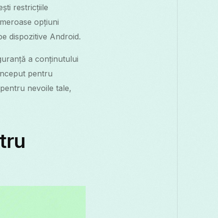
i restricțiile
numeroase opțiuni
 pe dispozitive Android.
guranță a conținutului
conceput pentru
pentru nevoile tale,
tru