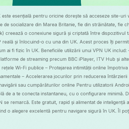
este esențială pentru oricine dorește să acceseze site-uri w
 de socializare din Marea Britanie, fie din străinătate, fie
) creează o conexiune sigură și criptată între dispozitivul tă
reală și înlocuind-o cu una din UK. Acest proces îți permit
 ai fi fizic în UK. Beneficiile utilizării unui VPN UK includ: 
latforme de streaming precum BBC iPlayer, ITV Hub și alte
e rețele Wi-Fi publice – Protejarea intimității online împotriva
amentale – Accelerarea jocurilor prin reducerea întârzierii 
navigării sau cumpărăturilor online Pentru utilizatorii Andr
plă de a te conecta instantaneu, cu o configurare minimă. D
se remarcă. Este gratuit, rapid și alimentat de inteligență ar
ind o alegere excelentă pentru navigare sigură în UK. Îl poți