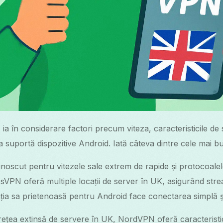
a în considerare factori precum viteza, caracteristicile de s
ția suportă dispozitive Android. Iată câteva dintre cele mai b
noscut pentru vitezele sale extrem de rapide și protocoalel
sVPN oferă multiple locații de server în UK, asigurând stre
ația sa prietenoasă pentru Android face conectarea simplă ș
ețea extinsă de servere în UK, NordVPN oferă caracteristi