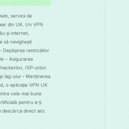
eb, servicii de
 chiar din UK. Un VPN
u și internet,
e să navighești
– Depășirea restricțiilor
le – Asigurarea
 hackerilor, ISP-urilor
și lag-ului – Menținerea
oid, o aplicație VPN UK
intre cele mai bune
tificială pentru a-ți
 descărca direct aici: