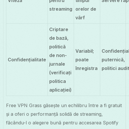
Viteză
pentru
timpul
Servere rap
streaming
orelor de
vârf
Criptare
de bază,
politică
Variabil;
Confidențial
de non-
Confidențialitate
poate
puternică,
jurnale
înregistra
politici audi
(verificați
politica
aplicației)
Free VPN Grass găsește un echilibru între a fi gratuit
și a oferi o performanță solidă de streaming,
făcându-l o alegere bună pentru accesarea Spotify