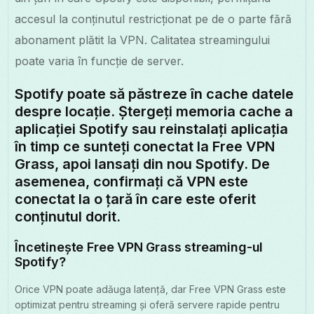
accesul la conținutul restricționat pe de o parte fără
abonament plătit la VPN. Calitatea streamingului
poate varia în funcție de server.
Spotify poate să păstreze în cache datele
despre locație. Ștergeți memoria cache a
aplicației Spotify sau reinstalați aplicația
în timp ce sunteți conectat la Free VPN
Grass, apoi lansați din nou Spotify. De
asemenea, confirmați că VPN este
conectat la o țară în care este oferit
conținutul dorit.
Încetinește Free VPN Grass streaming-ul
Spotify?
Orice VPN poate adăuga latență, dar Free VPN Grass este
optimizat pentru streaming și oferă servere rapide pentru