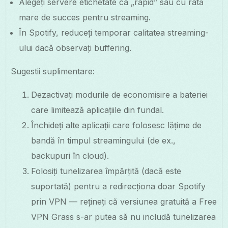
Alegeți servere etichetate ca „rapid” sau cu rată
mare de succes pentru streaming.
În Spotify, reduceți temporar calitatea streaming-
ului dacă observați buffering.
Sugestii suplimentare:
Dezactivați modurile de economisire a bateriei
care limitează aplicațiile din fundal.
Închideți alte aplicații care folosesc lățime de
bandă în timpul streamingului (de ex.,
backupuri în cloud).
Folosiți tunelizarea împărțită (dacă este
suportată) pentru a redirecționa doar Spotify
prin VPN — rețineți că versiunea gratuită a Free
VPN Grass s-ar putea să nu includă tunelizarea