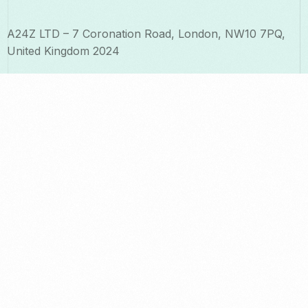
A24Z LTD – 7 Coronation Road, London, NW10 7PQ,
United Kingdom 2024