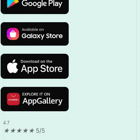
4.7
★
★
★
★
★
5/5