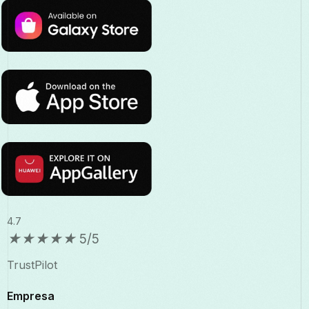
4.7
★
★
★
★
★
5/5
TrustPilot
Empresa