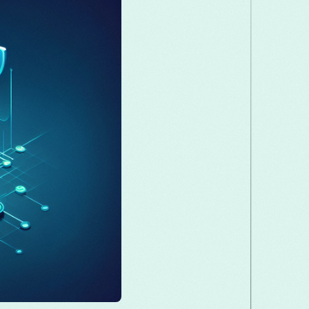
Македонски
Melayu
മലയാളം
Română
Русский
Српски
සි
తెలుగు
ไทย