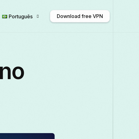
Download free VPN
Português
:
English
Afrikaans
Shqip
አማ
 no
Български
ဗမာစာ
Català
中
Français
Galego
ქართული
Deut
Italiano
日本語
ಕನ್ನಡ
Қазақ ті