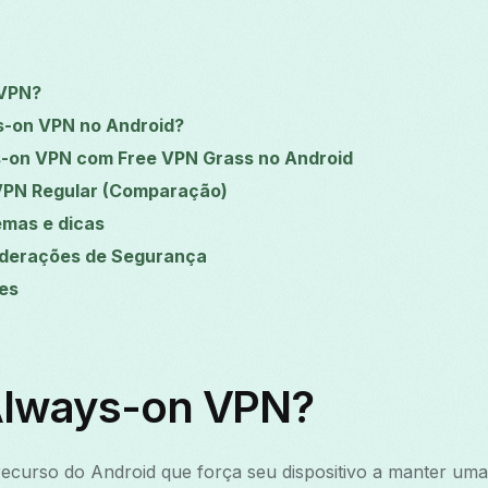
 VPN?
s-on VPN no Android?
-on VPN com Free VPN Grass no Android
VPN Regular (Comparação)
emas e dicas
iderações de Segurança
es
Always-on VPN?
curso do Android que força seu dispositivo a manter um