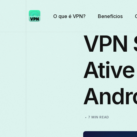
O que é VPN?
Benefícios
VPN 
Ative
Andr
7 MIN READ