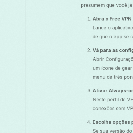
presumem que você já t
Abra o Free VPN
Lance o aplicativ
de que o app se c
Vá para as conf
Abrir Configuraç
um ícone de gear
menu de três pont
Ativar Always-o
Neste perfil de V
conexões sem VPN
Escolha opções p
Se sua versão do