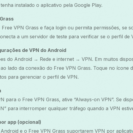
enha instalado o aplicativo pela Google Play.
 Grass
o Free VPN Grass e faça login ou permita permissões, se sol
onecta a um servidor de teste para verificar se o perfil de
igurações de VPN do Android
ões do Android → Rede e internet → VPN. Em muitos dispos
 ao lado da conexão do Free VPN Grass. Toque no ícone 
os para gerenciar o perfil de VPN.
n
PN para o Free VPN Grass, ative “Always-on VPN”. Se dispo
” para interromper qualquer tráfego quando a VPN estiv
or app (opcional)
 Android e o Free VPN Grass suportarem VPN por aplicativ