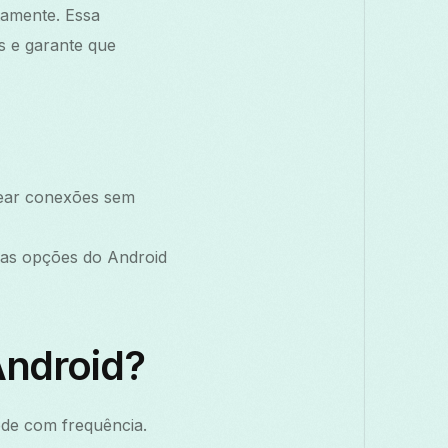
tamente. Essa
s e garante que
uear conexões sem
 das opções do Android
Android?
de com frequência.