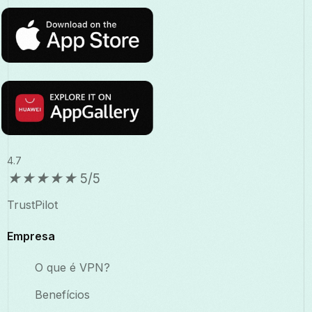
4.7
★
★
★
★
★
5/5
TrustPilot
Empresa
O que é VPN?
Benefícios