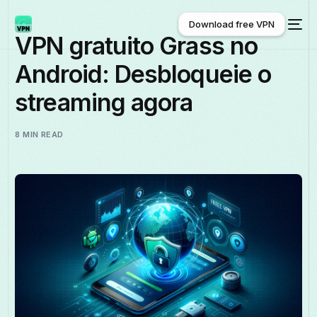
Download free VPN
VPN gratuito Grass no
Android: Desbloqueie o
Download free VPN
streaming agora
8 MIN READ
Português