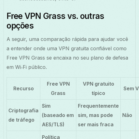
Free VPN Grass vs. outras
opções
A seguir, uma comparação rápida para ajudar você
a entender onde uma VPN gratuita confiável como
Free VPN Grass se encaixa no seu plano de defesa
em Wi‑Fi público.
Free VPN
VPN gratuito
Recurso
Sem 
Grass
típico
Sim
Frequentemente
Criptografia
(baseado em
sim, mas pode
Não
de tráfego
AES/TLS)
ser mais fraca
Política