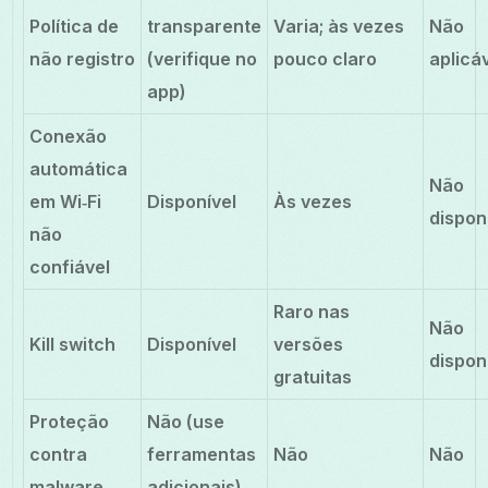
Política de
transparente
Varia; às vezes
Não
não registro
(verifique no
pouco claro
aplicá
app)
Conexão
automática
Não
em Wi‑Fi
Disponível
Às vezes
dispon
não
confiável
Raro nas
Não
Kill switch
Disponível
versões
dispon
gratuitas
Proteção
Não (use
contra
ferramentas
Não
Não
malware
adicionais)