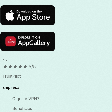
4.7
★
★
★
★
★
5/5
TrustPilot
Empresa
O que é VPN?
Benefícios