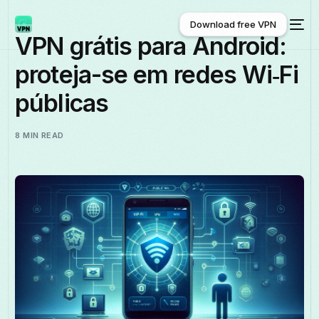
Download free VPN
VPN grátis para Android:
proteja-se em redes Wi‑Fi
Download free VPN
públicas
8 MIN READ
Português