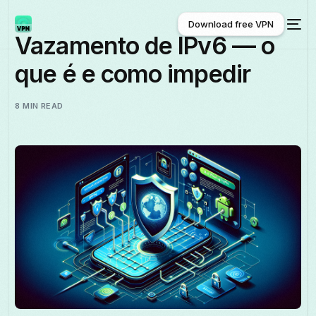
Download free VPN
Vazamento de IPv6 — o
que é e como impedir
Download free VPN
8 MIN READ
Português