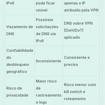
IPv6
pode ficar
apenas o IP
visível
atribuído pela VPN
Possíveis
DNS sobre VPN
Vazamento de
solicitações
(DoH/DoT)
DNS
de DNS via
aplicado
IPv6
Confiabilidade
do
Consistente e
Inconsistente
desbloqueio
preciso
geográfico
Maior risco
Risco menor com
Risco de
de
kill switch e
privacidade
rastreamento
roteamento
e logs