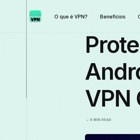
O que é VPN?
Benefícios
Prot
Andr
VPN 
8 MIN READ