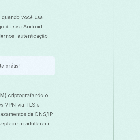
d quando você usa
go do seu Android
ernos, autenticação
e grátis!
M) criptografando o
es VPN via TLS e
 vazamentos de DNS/IP
rceptem ou adulterem