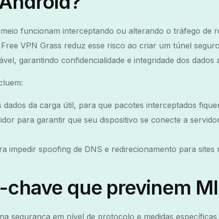
Android?
eio funcionam interceptando ou alterando o tráfego de r
et. Free VPN Grass reduz esse risco ao criar um túnel segur
vel, garantindo confidencialidade e integridade dos dados
ncluem:
s dados da carga útil, para que pacotes interceptados fiquem
idor para garantir que seu dispositivo se conecte a servido
 impedir spoofing de DNS e redirecionamento para sites m
-chave que previnem M
a segurança em nível de protocolo e medidas específicas