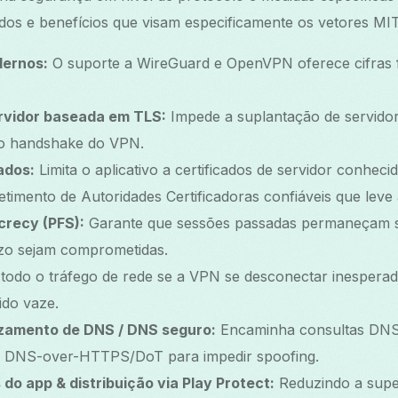
dos e benefícios que visam especificamente os vetores MI
dernos:
O suporte a WireGuard e OpenVPN oferece cifras f
rvidor baseada em TLS:
Impede a suplantação de servidor
e o handshake do VPN.
ados:
Limita o aplicativo a certificados de servidor conheci
imento de Autoridades Certificadoras confiáveis que leve
crecy (PFS):
Garante que sessões passadas permaneçam 
zo sejam comprometidas.
todo o tráfego de rede se a VPN se desconectar inespera
ido vaze.
zamento de DNS / DNS seguro:
Encaminha consultas DNS 
a DNS-over-HTTPS/DoT para impedir spoofing.
do app & distribuição via Play Protect:
Reduzindo a super