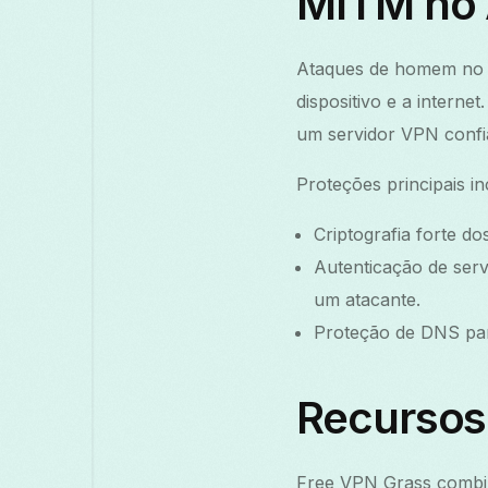
MITM no 
Ataques de homem no m
dispositivo e a intern
um servidor VPN confiá
Proteções principais i
Criptografia forte do
Autenticação de serv
um atacante.
Proteção de DNS para
Recursos
Free VPN Grass combin