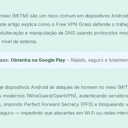
meio (MITM) são um risco comum em dispositivos Androi
Este artigo explica como o Free VPN Grass defende o tráfe
 adulteração e manipulação de DNS usando protocolos mod
nível de sistema.
ass:
Obtenha na Google Play
– Rápido, seguro e totalment
e dispositivos Android de ataques de homem no meio (MIT
s modernos (WireGuard/OpenVPN), autenticando servidor
os, impondo Perfect Forward Secrecy (PFS) e bloqueando
 seguro — impedindo que atacantes em Wi‑Fi ou redes inte