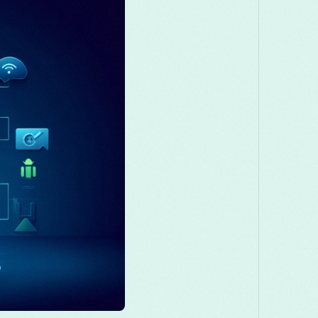
Македонски
Melayu
മലയാളം
Română
Русский
Српски
සි
తెలుగు
ไทย