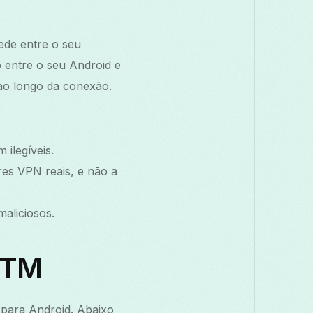
ede entre o seu
o entre o seu Android e
 ao longo da conexão.
 ilegíveis.
res VPN reais, e não a
aliciosos.
ITM
 para Android. Abaixo