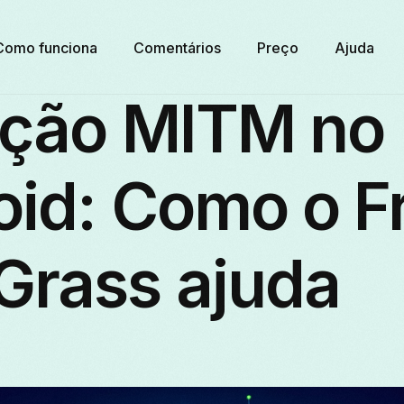
Como funciona
Comentários
Preço
Ajuda
eção MITM no
oid: Como o F
Grass ajuda