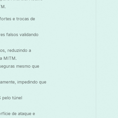
TM.
ortes e trocas de
es falsos validando
dos, reduzindo a
 a MITM.
seguras mesmo que
damente, impedindo que
pelo túnel
fície de ataque e