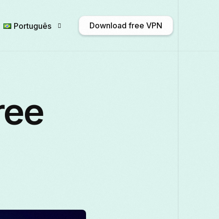
Download free VPN
Português
English
Afrikaans
Shqip
አማ
ree
Български
ဗမာစာ
Català
中
Français
Galego
ქართული
Deut
Italiano
日本語
ಕನ್ನಡ
Қазақ ті