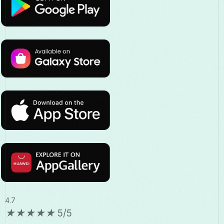
4.7
★
★
★
★
★
5/5