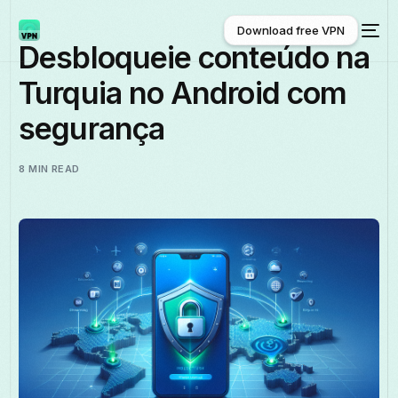
Download free VPN
Desbloqueie conteúdo na
Turquia no Android com
Download free VPN
segurança
8 MIN READ
Português