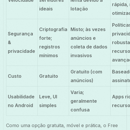
rápida,
ideais
lotação
otimiza
Política
Criptografia
Misto; às vezes
Segurança
privaci
forte;
anúncios e
&
robusta
registros
coleta de dados
privacidade
recurs
mínimos
invasivos
avança
Gratuito (com
Basead
Custo
Gratuito
anúncios)
assinat
Varia;
Usabilidade
Leve, UI
Apps ri
geralmente
no Android
simples
recurs
confusa
Como uma opção gratuita, móvel e prática, o Free