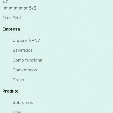
4.7
★
★
★
★
★
5/5
TrustPilot
Empresa
O que é VPN?
Benefícios
Como funciona
Comentários
Preço
Produto
Sobre nós
Blog