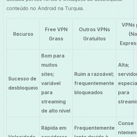
conteúdo no Android na Turquia.
VPNs 
Free VPN
Outros VPNs
Recurso
(No
Grass
Gratuitos
Express
Bom para
muitos
Alta;
sites;
Ruim a razoável;
servido
Sucesso de
variável
frequentemente
especia
desbloqueio
para
bloqueados
para
streaming
stream
de alto nível
Conse
Rápida em
Frequentemente
ntemen
Velocidade
servidores
lenta devido à