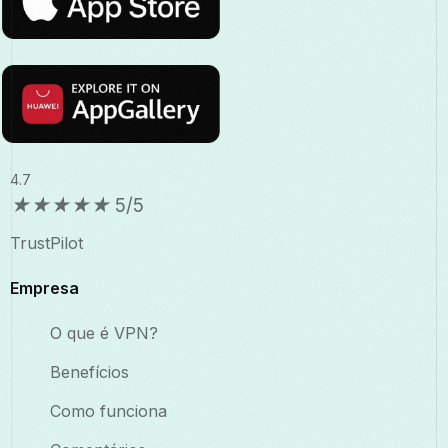
4.7
★
★
★
★
★
5/5
TrustPilot
Empresa
O que é VPN?
Benefícios
Como funciona