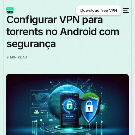
Download free VPN
Configurar VPN para
torrents no Android com
Download free VPN
segurança
9 MIN READ
Português