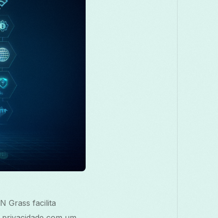
Македонски
Melayu
മലയാളം
Română
Русский
Српски
සි
తెలుగు
ไทย
 Grass facilita
a privacidade com um