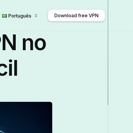
Download free VPN
Português
N no
English
Afrikaans
Shqip
አማ
il
Български
ဗမာစာ
Català
中
Français
Galego
ქართული
Deut
Italiano
日本語
ಕನ್ನಡ
Қазақ ті