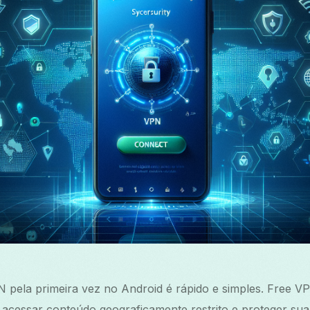
pela primeira vez no Android é rápido e simples. Free VPN
 acessar conteúdo geograficamente restrito e proteger su