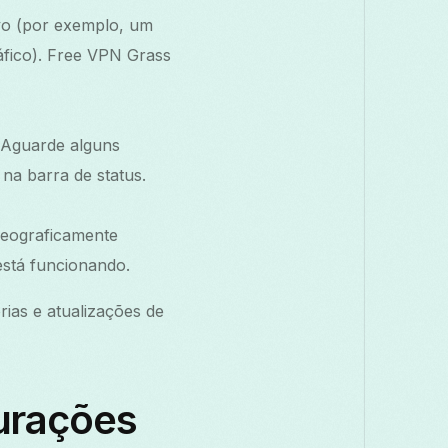
ivo (por exemplo, um
áfico). Free VPN Grass
. Aguarde alguns
na barra de status.
geograficamente
está funcionando.
ias e atualizações de
urações