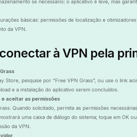
azenamento se necessário: o aplicativo é leve, mas garan
rações básicas: permissões de localização e otimizadores
nto da VPN.
conectar à VPN pela pri
 Grass
y Store, pesquise por “Free VPN Grass”, ou use o link aci
oad e a instalação do aplicativo serem concluídos.
o e aceitar as permissões
rass. Quando solicitado, permita as permissões necessária
ostrará uma caixa de diálogo do sistema; toque em OK ou 
ssão da VPN.
vidor