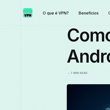
O que é VPN?
Benefícios
Como
Andro
7 MIN READ