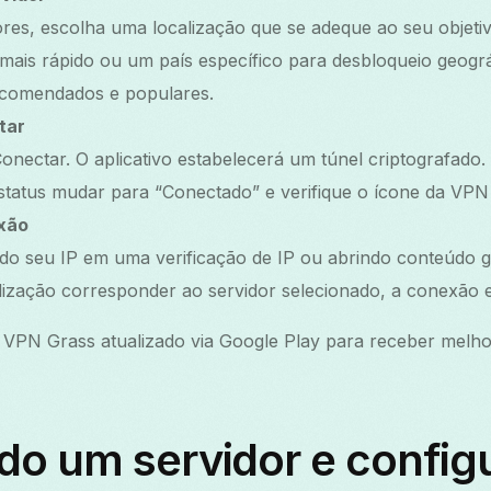
dores, escolha uma localização que se adeque ao seu objet
mais rápido ou um país específico para desbloqueio geogr
recomendados e populares.
tar
nectar. O aplicativo estabelecerá um túnel criptografado
tatus mudar para “Conectado” e verifique o ícone da VPN 
xão
ndo seu IP em uma verificação de IP ou abrindo conteúdo 
calização corresponder ao servidor selecionado, a conexão 
VPN Grass atualizado via Google Play para receber melhor
do um servidor e config