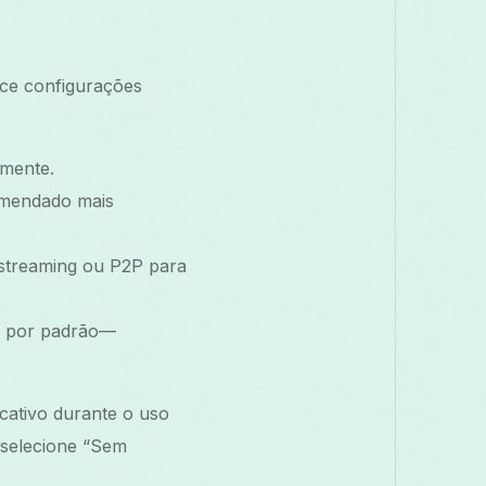
ece configurações
amente.
omendado mais
 streaming ou P2P para
s por padrão—
cativo durante o uso
 selecione “Sem