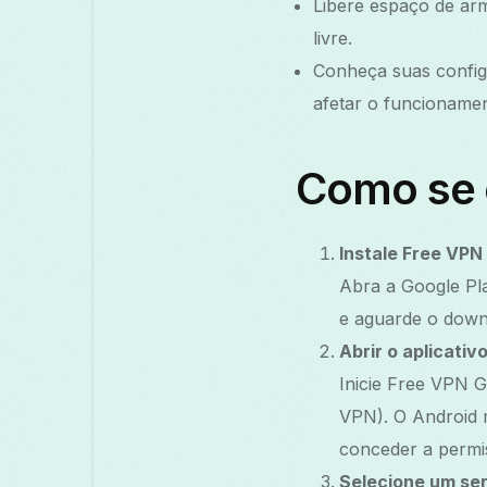
Libere espaço de arm
livre.
Conheça suas configu
afetar o funcioname
Como se 
Instale Free VPN
Abra a Google Pla
e aguarde o downl
Abrir o aplicativ
Inicie Free VPN G
VPN). O Android m
conceder a permi
Selecione um ser