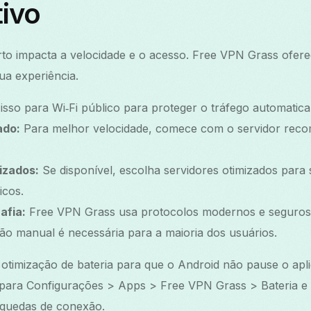
tivo
rto impacta a velocidade e o acesso. Free VPN Grass ofer
ua experiência.
isso para Wi‑Fi público para proteger o tráfego automatic
ado:
Para melhor velocidade, comece com o servidor rec
izados:
Se disponível, escolha servidores otimizados para
icos.
afia:
Free VPN Grass usa protocolos modernos e seguro
o manual é necessária para a maioria dos usuários.
 otimização de bateria para que o Android não pause o apli
para Configurações > Apps > Free VPN Grass > Bateria e
r quedas de conexão.