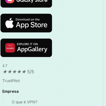
4.7
★
★
★
★
★
5/5
TrustPilot
Empresa
O que é VPN?