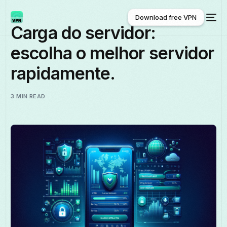
Download free VPN
Carga do servidor:
escolha o melhor servidor
Download free VPN
rapidamente.
3 MIN READ
Português