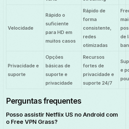
Rápido de
Fre
Rápido o
forma
mai
suficiente
Velocidade
consistente,
pos
para HD em
redes
de 
muitos casos
otimizadas
ba
Opções
Recursos
Sup
Privacidade e
básicas de
fortes de
e po
suporte
suporte e
privacidade e
pou
privacidade
suporte 24/7
Perguntas frequentes
Posso assistir Netflix US no Android com
o Free VPN Grass?