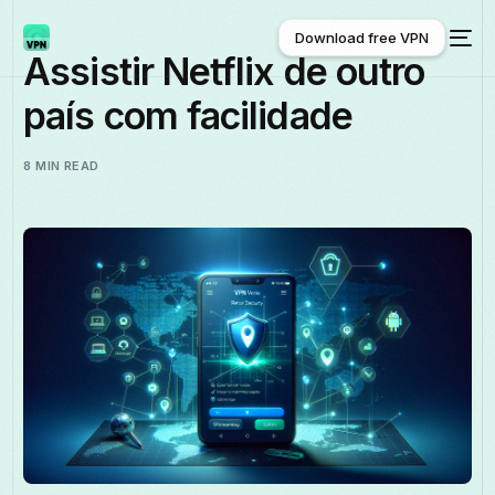
Download free VPN
Assistir Netflix de outro
país com facilidade
Download free VPN
8 MIN READ
Português