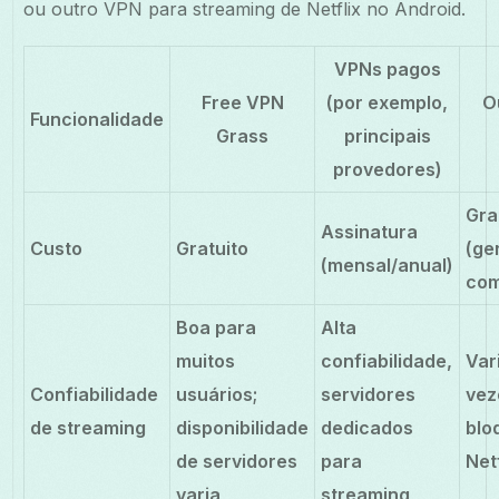
ou outro VPN para streaming de Netflix no Android.
VPNs pagos
Free VPN
(por exemplo,
O
Funcionalidade
Grass
principais
provedores)
Gra
Assinatura
Custo
Gratuito
(ge
(mensal/anual)
com
Boa para
Alta
muitos
confiabilidade,
Var
Confiabilidade
usuários;
servidores
vez
de streaming
disponibilidade
dedicados
blo
de servidores
para
Netf
varia
streaming