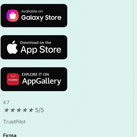
4.7
★
★
★
★
★
5/5
TrustPilot
Firma