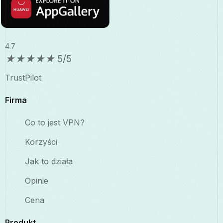
4.7
★
★
★
★
★
5/5
TrustPilot
Firma
Co to jest VPN?
Korzyści
Jak to działa
Opinie
Cena
Produkt