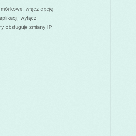
omórkowe, włącz opcję
likacji, wyłącz
óry obsługuje zmiany IP