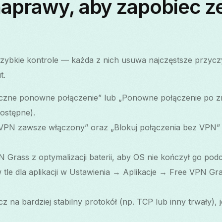
naprawy, aby zapobiec z
szybkie kontrole — każda z nich usuwa najczęstsze przyc
t.
zne ponowne połączenie” lub „Ponowne połączenie po zmi
dostępne).
VPN zawsze włączony” oraz „Blokuj połączenia bez VPN” 
Grass z optymalizacji baterii, aby OS nie kończył go podc
 tle dla aplikacji w Ustawienia → Aplikacje → Free VPN G
cz na bardziej stabilny protokół (np. TCP lub inny trwały), je