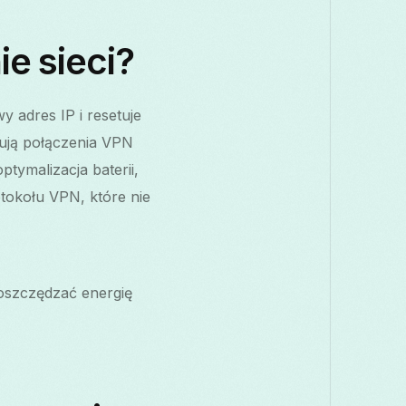
e sieci?
 adres IP i resetuje
tują połączenia VPN
tymalizacja baterii,
otokołu VPN, które nie
 oszczędzać energię