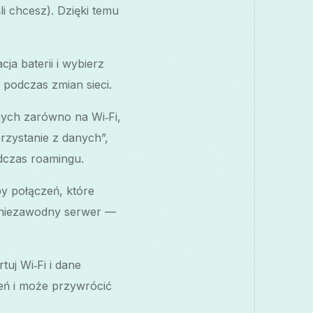
i chcesz). Dzięki temu
a baterii i wybierz
i podczas zmian sieci.
nych zarówno na Wi‑Fi,
rzystanie z danych”,
dczas roamingu.
py połączeń, które
ej niezawodny serwer —
tuj Wi‑Fi i dane
ń i może przywrócić