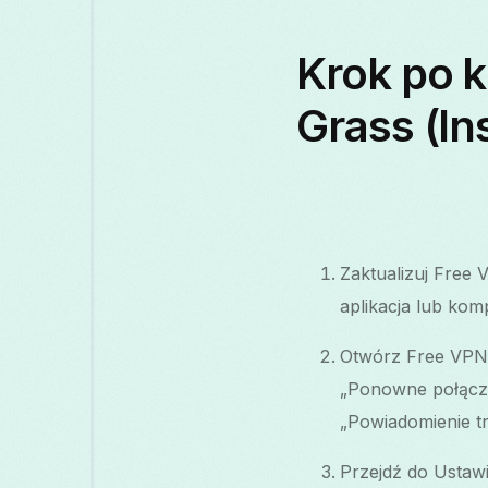
Krok po 
Grass (In
Zaktualizuj Free 
aplikacja lub ko
Otwórz Free VPN 
„Ponowne połączen
„Powiadomienie trw
Przejdź do Ustawi