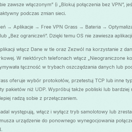
ie zawsze włączonym” (i „Blokuj połączenia bez VPN”, jeśl
ktywny podczas zmian sieci.
eń → Aplikacje → Free VPN Grass → Bateria → Optymalizacj
 lub „Bez ograniczeń”. Dzięki temu OS nie zawiesza aplikacj
likacji włącz Dane w tle oraz Zezwól na korzystanie z da
órkowej. W niektórych telefonach włącz „Nieograniczone ko
rzymywała łączność w trybach oszczędzania danych lub po
ass oferuje wybór protokołów, przetestuj TCP lub inne ty
traty pakietów niż UDP. Wypróbuj także pobliski lub bardzi
lepiej radzą sobie z przełączaniem.
adal występują, włącz i wyłącz tryb samolotowy lub zrestar
musza urządzenie do ponownego wynegocjowania połącze
N.