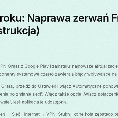
kroku: Naprawa zerwań 
strukcja)
VPN Grass z Google Play i zainstaluj najnowsze aktualizacj
mponenty systemowe często zawierają błędy wpływające na 
Grass, przejdź do Ustawień i włącz Automatyczne ponown
ie po zmianie sieci”. Włącz także opcje „Włącz połączenie
ałe”, jeśli aplikacja je udostępnia.
eń → Sieć i Internet → VPN. Stuknij ikonę koła zębatego 