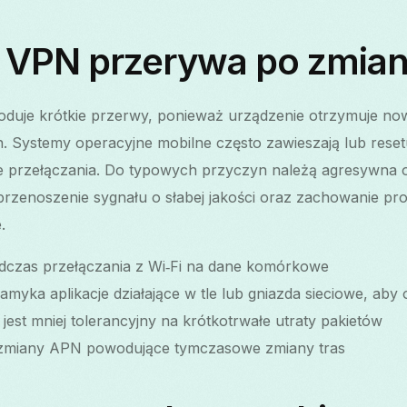
 VPN przerywa po zmiani
oduje krótkie przerwy, ponieważ urządzenie otrzymuje nowy
h. Systemy operacyjne mobilne często zawieszają lub rese
ie przełączania. Do typowych przyczyn należą agresywna op
, przenoszenie sygnału o słabej jakości oraz zachowanie pr
.
dczas przełączania z Wi‑Fi na dane komórkowe
myka aplikacje działające w tle lub gniazda sieciowe, aby
est mniej tolerancyjny na krótkotrwałe utraty pakietów
 zmiany APN powodujące tymczasowe zmiany tras