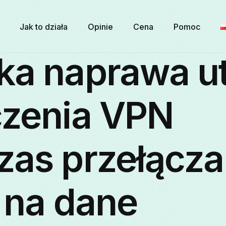
Jak to działa
Opinie
Cena
Pomoc
ka naprawa ut
czenia VPN
as przełącza
 na dane