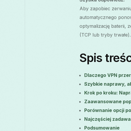
Aby zapobiec zerwaniu
automatycznego ponown
optymalizację baterii,
(TCP lub tryby trwałe)
Spis treśc
Dlaczego VPN przer
Szybkie naprawy, a
Krok po kroku: Nap
Zaawansowane popr
Porównanie opcji p
Najczęściej zadawa
Podsumowanie