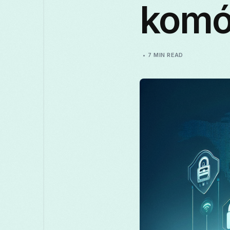
komó
7 MIN READ