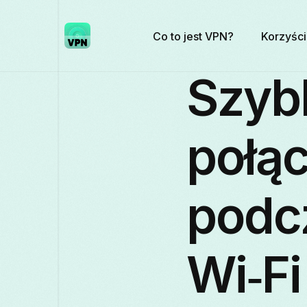
Co to jest VPN?
Korzyści
Szyb
połą
podcz
Wi‑Fi