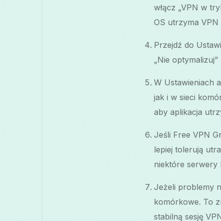
włącz „VPN w tryb
OS utrzyma VPN a
Przejdź do Ustawi
„Nie optymalizuj”
W Ustawieniach ap
jak i w sieci kom
aby aplikacja ut
Jeśli Free VPN Gr
lepiej tolerują u
niektóre serwery 
Jeżeli problemy n
komórkowe. To z
stabilną sesję VP