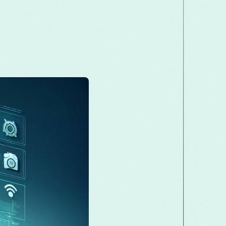
Македонски
Melayu
മലയാളം
मरा
Română
Русский
Српски
සිංහ
తెలుగు
ไทย
Tü