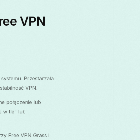
Free VPN
e systemu. Przestarzała
stabilność VPN.
e połączenie lub
 w tle” lub
przy Free VPN Grass i