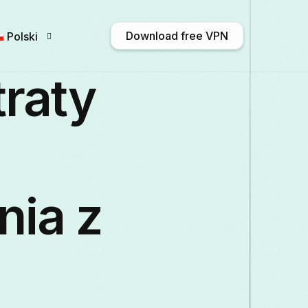
Download free VPN
Polski
raty
English
Afrikaans
Shqip
አማርኛ
Български
ဗမာစာ
Català
中文 
nia z
Français
Galego
ქართული
Deutsc
Italiano
日本語
ಕನ್ನಡ
Қазақ тілі