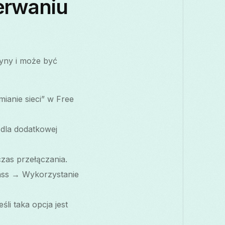
erwaniu
zyny i może być
anie sieci” w Free
dla dodatkowej
zas przełączania.
rass → Wykorzystanie
śli taka opcja jest