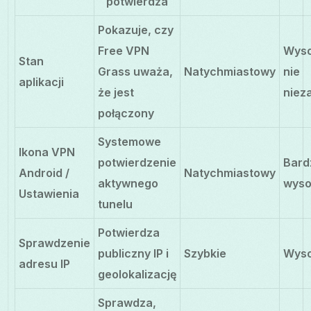
potwierdza
Pokazuje, czy
Free VPN
Wyso
Stan
Grass uważa,
Natychmiastowy
nie
aplikacji
że jest
niez
połączony
Systemowe
Ikona VPN
potwierdzenie
Bard
Android /
Natychmiastowy
aktywnego
wyso
Ustawienia
tunelu
Potwierdza
Sprawdzenie
publiczny IP i
Szybkie
Wys
adresu IP
geolokalizację
Sprawdza,