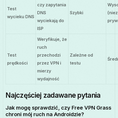
czy zapytania
Wys
Test
DNS
Szybki
(nie
wycieku DNS
wyciekają do
pryw
ISP
Weryfikuje, że
ruch
Test
przechodzi
Zależne od
Śred
prędkości
przez VPN i
testu
mierzy
wydajność
Najczęściej zadawane pytania
Jak mogę sprawdzić, czy Free VPN Grass
chroni mój ruch na Androidzie?