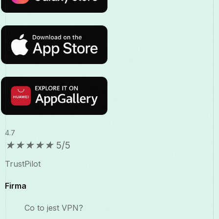
4.7
★
★
★
★
★
5/5
TrustPilot
Firma
Co to jest VPN?