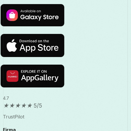
4.7
★
★
★
★
★
5/5
TrustPilot
Firma