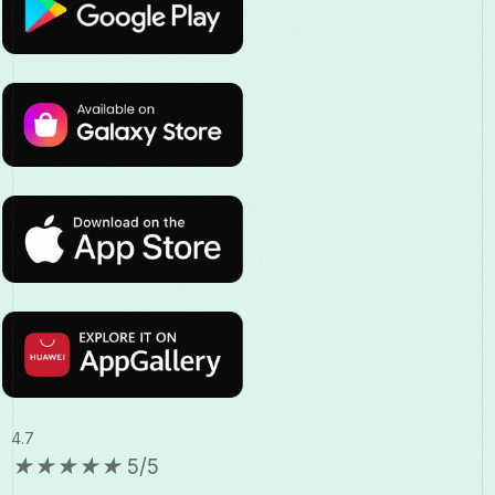
4.7
★
★
★
★
★
5/5