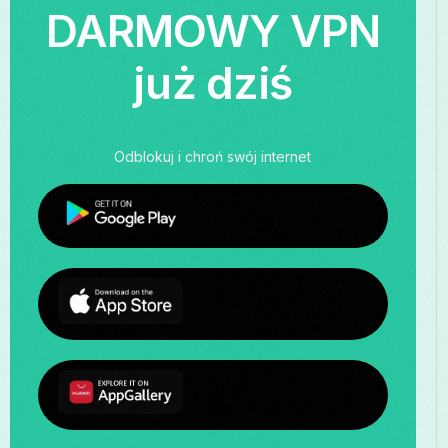
DARMOWY VPN
już dziś
Odblokuj i chroń swój internet