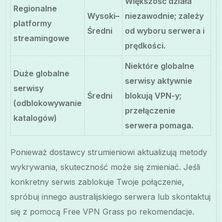
Większość działa
Regionalne
Wysoki–
niezawodnie; zależy
platformy
Średni
od wyboru serwera i
streamingowe
prędkości.
Niektóre globalne
Duże globalne
serwisy aktywnie
serwisy
Średni
blokują VPN-y;
(odblokowywanie
przełączenie
katalogów)
serwera pomaga.
Ponieważ dostawcy strumieniowi aktualizują metody
wykrywania, skuteczność może się zmieniać. Jeśli
konkretny serwis zablokuje Twoje połączenie,
spróbuj innego australijskiego serwera lub skontaktuj
się z pomocą Free VPN Grass po rekomendacje.