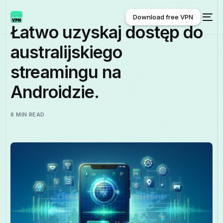
Download free VPN
Łatwo uzyskaj dostęp do
australijskiego
Download free VPN
streamingu na
Androidzie.
8 MIN READ
Polski