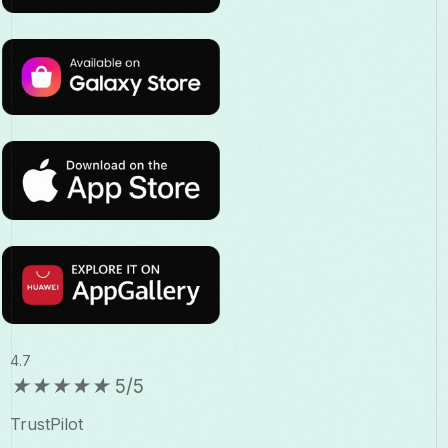
4.7
★
★
★
★
★
5/5
TrustPilot