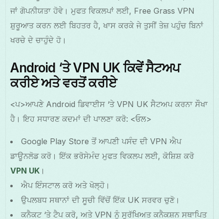
ਜਾਂ ਗੋਪਨੀਯਤਾ ਹੋਵੇ। ਮੁਫਤ ਵਿਕਲਪਾਂ ਲਈ, Free Grass VPN
ਸ਼ੁਰੂਆਤ ਕਰਨ ਲਈ ਬਿਹਤਰ ਹੈ, ਖਾਸ ਕਰਕੇ ਜੇ ਤੁਸੀਂ ਤੇਜ਼ ਪਹੁੰਚ ਬਿਨਾਂ
ਖਰਚੇ ਦੇ ਚਾਹੁੰਦੇ ਹੋ।
Android ‘ਤੇ VPN UK ਕਿਵੇਂ ਸੈਟਅਪ
ਕਰੀਏ ਅਤੇ ਵਰਤੋਂ ਕਰੀਏ
<ਪ>ਆਪਣੇ Android ਡਿਵਾਈਸ ‘ਤੇ VPN UK ਸੈਟਅਪ ਕਰਨਾ ਸੌਖਾ
ਹੈ। ਇਹ ਸਧਾਰਣ ਕਦਮਾਂ ਦੀ ਪਾਲਣਾ ਕਰੋ:
<ਓਲ>
Google Play Store ਤੋਂ ਆਪਣੀ ਪਸੰਦ ਦੀ VPN ਐਪ
ਡਾਊਨਲੋਡ ਕਰੋ। ਇੱਕ ਭਰੋਸੇਮੰਦ ਮੁਫਤ ਵਿਕਲਪ ਲਈ, ਕੋਸ਼ਿਸ਼ ਕਰੋ
VPN UK
।
ਐਪ ਇੰਸਟਾਲ ਕਰੋ ਅਤੇ ਖੋਲ੍ਹੋ।
ਉਪਲਬਧ ਸਥਾਨਾਂ ਦੀ ਸੂਚੀ ਵਿੱਚੋਂ ਇੱਕ UK ਸਰਵਰ ਚੁਣੋ।
ਕਨੈਕਟ ‘ਤੇ ਟੈਪ ਕਰੋ, ਅਤੇ VPN ਨੂੰ ਸੁਰੱਖਿਅਤ ਕਨੈਕਸ਼ਨ ਸਥਾਪਿਤ