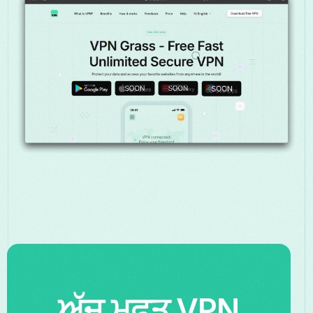
ਅੱਜ ਮੁਫਤ VPN