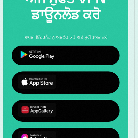
ਡਾਊਨਲੋਡ ਕਰੋ
ਆਪਣੀ ਇੰਟਰਨੈਟ ਨੂੰ ਅਣਲੌਕ ਕਰੋ ਅਤੇ ਸੁਰੱਖਿਅਤ ਕਰੋ