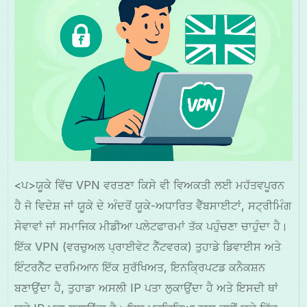
<ਪ>ਯੂਕੇ ਵਿੱਚ VPN ਵਰਤਣਾ ਕਿਸੇ ਵੀ ਵਿਅਕਤੀ ਲਈ ਮਹੱਤਵਪੂਰਨ
ਹੈ ਜੋ ਵਿਦੇਸ਼ ਜਾਂ ਯੂਕੇ ਦੇ ਅੰਦਰੋਂ ਯੂਕੇ-ਅਧਾਰਿਤ ਵੈੱਬਸਾਈਟਾਂ, ਸਟ੍ਰੀਮਿੰਗ
ਸੇਵਾਵਾਂ ਜਾਂ ਸਮਾਜਿਕ ਮੀਡੀਆ ਪਲੇਟਫਾਰਮਾਂ ਤੱਕ ਪਹੁੰਚਣਾ ਚਾਹੁੰਦਾ ਹੈ।
ਇੱਕ VPN (ਵਰਚੁਅਲ ਪ੍ਰਾਈਵੇਟ ਨੈੱਟਵਰਕ) ਤੁਹਾਡੇ ਡਿਵਾਈਸ ਅਤੇ
ਇੰਟਰਨੈੱਟ ਦਰਮਿਆਨ ਇੱਕ ਸੁਰੱਖਿਅਤ, ਇਨਕ੍ਰਿਪਟਡ ਕਨੈਕਸ਼ਨ
ਬਣਾਉਂਦਾ ਹੈ, ਤੁਹਾਡਾ ਅਸਲੀ IP ਪਤਾ ਲੁਕਾਉਂਦਾ ਹੈ ਅਤੇ ਇਸਦੀ ਥਾਂ