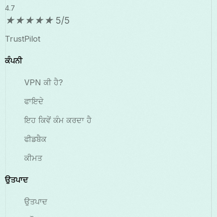
4.7
★
★
★
★
★
5/5
TrustPilot
ਕੰਪਨੀ
VPN ਕੀ ਹੈ?
ਫਾਇਦੇ
ਇਹ ਕਿਵੇਂ ਕੰਮ ਕਰਦਾ ਹੈ
ਫੀਡਬੈਕ
ਕੀਮਤ
ਉਤਪਾਦ
ਉਤਪਾਦ