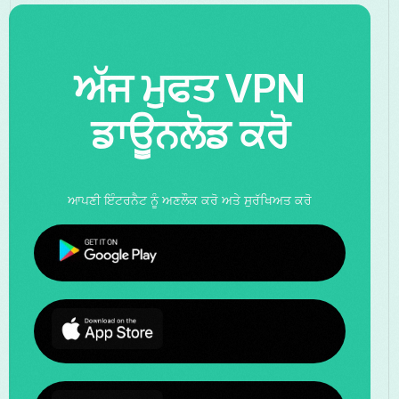
ਅੱਜ ਮੁਫਤ VPN
ਡਾਊਨਲੋਡ ਕਰੋ
ਆਪਣੀ ਇੰਟਰਨੈਟ ਨੂੰ ਅਣਲੌਕ ਕਰੋ ਅਤੇ ਸੁਰੱਖਿਅਤ ਕਰੋ