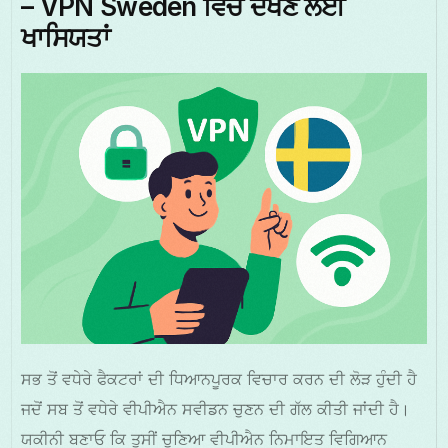
– VPN Sweden ਵਿੱਚ ਦੇਖਣ ਲਈ
ਖਾਸਿਯਤਾਂ
ਸਭ ਤੋਂ ਵਧੇਰੇ ਫੈਕਟਰਾਂ ਦੀ ਧਿਆਨਪੂਰਕ ਵਿਚਾਰ ਕਰਨ ਦੀ ਲੋੜ ਹੁੰਦੀ ਹੈ
ਜਦੋਂ ਸਬ ਤੋਂ ਵਧੇਰੇ ਵੀਪੀਐਨ ਸਵੀਡਨ ਚੁਣਨ ਦੀ ਗੱਲ ਕੀਤੀ ਜਾਂਦੀ ਹੈ।
ਯਕੀਨੀ ਬਣਾਓ ਕਿ ਤੁਸੀਂ ਚੁਣਿਆ ਵੀਪੀਐਨ ਨਿਮਾਇਤ ਵਿਗਿਆਨ