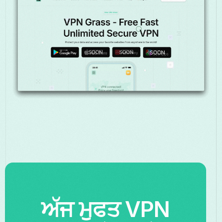
ਅੱਜ ਮੁਫਤ VPN