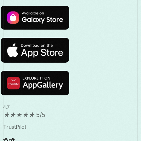
4.7
★
★
★
★
★
5/5
TrustPilot