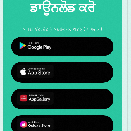
ਡਾਊਨਲੋਡ ਕਰੋ
ਆਪਣੀ ਇੰਟਰਨੈਟ ਨੂੰ ਅਣਲੌਕ ਕਰੋ ਅਤੇ ਸੁਰੱਖਿਅਤ ਕਰੋ